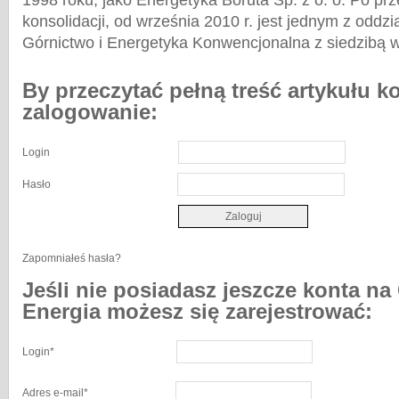
1998 roku, jako Energetyka Boruta Sp. z o. o. Po prz
konsolidacji, od września 2010 r. jest jednym z odd
Górnictwo i Energetyka Konwencjonalna z siedzibą 
By przeczytać pełną treść artykułu k
zalogowanie:
Login
Hasło
Zapomniałeś hasła?
Jeśli nie posiadasz jeszcze konta na
Energia możesz się zarejestrować:
Login
*
Adres e-mail
*