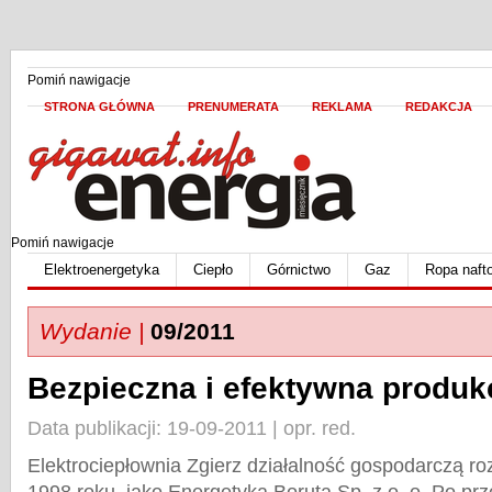
Pomiń nawigacje
STRONA GŁÓWNA
PRENUMERATA
REKLAMA
REDAKCJA
Pomiń nawigacje
Elektroenergetyka
Ciepło
Górnictwo
Gaz
Ropa naft
Wydanie |
09/2011
Bezpieczna i efektywna produkc
Data publikacji: 19-09-2011 | opr. red.
Elektrociepłownia Zgierz działalność gospodarczą r