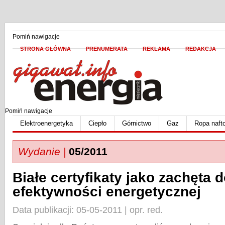
Pomiń nawigacje
STRONA GŁÓWNA
PRENUMERATA
REKLAMA
REDAKCJA
Pomiń nawigacje
Elektroenergetyka
Ciepło
Górnictwo
Gaz
Ropa naft
Wydanie |
05/2011
Białe certyfikaty jako zachęta 
efektywności energetycznej
Data publikacji: 05-05-2011 | opr. red.