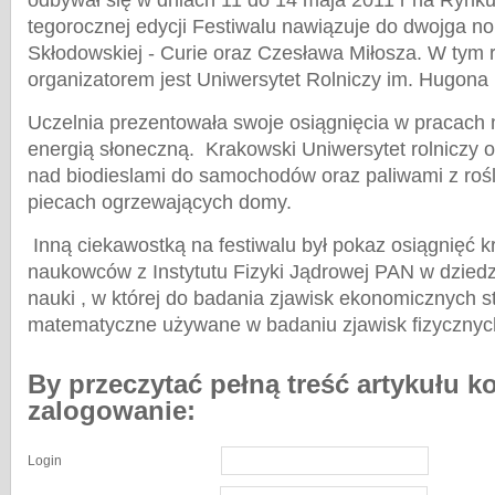
odbywał się w dniach 11 do 14 maja 2011 r na Rynk
tegorocznej edycji Festiwalu nawiązuje do dwojga nob
Skłodowskiej - Curie oraz Czesława Miłosza. W tym
organizatorem jest Uniwersytet Rolniczy im. Hugona 
Uczelnia prezentowała swoje osiągnięcia w pracach 
energią słoneczną. Krakowski Uniwersytet rolniczy o
nad biodieslami do samochodów oraz paliwami z rośl
piecach ogrzewających domy.
Inną ciekawostką na festiwalu był pokaz osiągnięć 
naukowców z Instytutu Fizyki Jądrowej PAN w dziedzi
nauki , w której do badania zjawisk ekonomicznych s
matematyczne używane w badaniu zjawisk fizycznyc
By przeczytać pełną treść artykułu k
zalogowanie:
Login