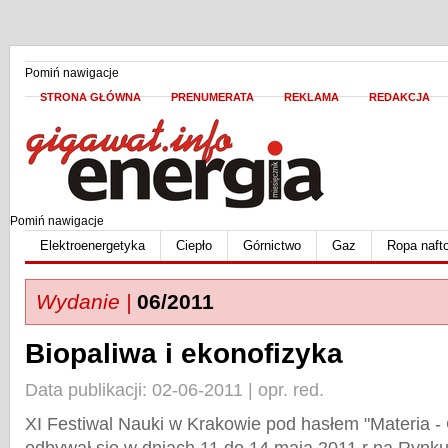
Pomiń nawigacje
STRONA GŁÓWNA
PRENUMERATA
REKLAMA
REDAKCJA
Pomiń nawigacje
Elektroenergetyka
Ciepło
Górnictwo
Gaz
Ropa naft
Wydanie |
06/2011
Biopaliwa i ekonofizyka
Data publikacji: 02-06-2011 | opr. red.
XI Festiwal Nauki w Krakowie pod hasłem "Materia - C