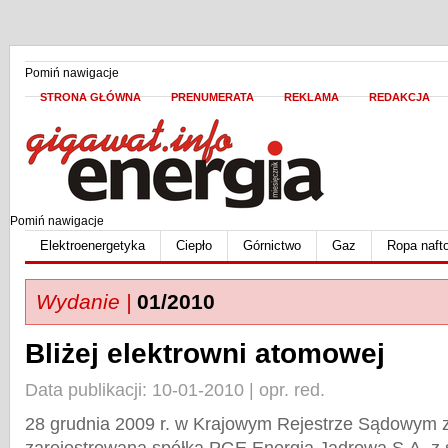
Pomiń nawigacje
STRONA GŁÓWNA
PRENUMERATA
REKLAMA
REDAKCJA
Pomiń nawigacje
Elektroenergetyka
Ciepło
Górnictwo
Gaz
Ropa naft
Wydanie |
01/2010
Bliżej elektrowni atomowej
Data publikacji: 10-01-2010 | opr. red.
28 grudnia 2009 r. w Krajowym Rejestrze Sądowym z