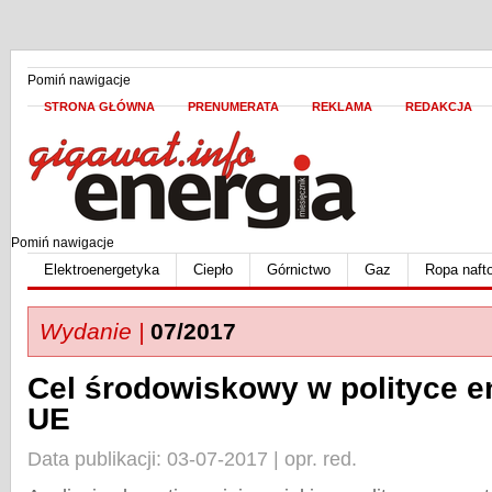
Pomiń nawigacje
STRONA GŁÓWNA
PRENUMERATA
REKLAMA
REDAKCJA
Pomiń nawigacje
Elektroenergetyka
Ciepło
Górnictwo
Gaz
Ropa naft
Wydanie |
07/2017
Cel środowiskowy w polityce e
UE
Data publikacji: 03-07-2017 | opr. red.