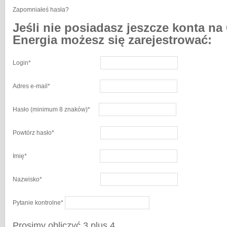
Zapomniałeś hasła?
Jeśli nie posiadasz jeszcze konta na
Energia możesz się zarejestrować:
Login
*
Adres e-mail
*
Hasło
(minimum 8 znaków)
*
Powtórz hasło
*
Imię
*
Nazwisko
*
Pytanie kontrolne
*
Prosimy obliczyć 3 plus 4.