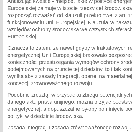
Analizując kwestię - miejsce, jakie w polityce energet
Europejskiej zajmuje w istocie rzeczy cel środowisko
rozpocząć rozważań od klauzuli przekrojowej z art. 1
funkcjonowaniu Unii Europejskiej. Klauzula ta nakaz
względów ochrony środowiska we wszystkich sferach
Europejskiej.
Oznacza to zatem, że nawet gdyby w traktatowych reg
energetycznej Unii Europejskiej brakowało bezpośre
konieczności przestrzegania wymogów ochrony środ
podejmowanych na gruncie tej dziedziny, to i tak kon
wynikałaby z zasady integracji, opartej na materialne
koncepcji zrównoważonego rozwoju.
Podobnie zresztą, w przypadku zbiegu potencjalnyc
danego aktu prawa unijnego, można przyjąć podstawę
energetycznej, a dopuszczalne byłoby pominięcie po
polityki w dziedzinie środowiska.
Zasada integracji i zasada zrównoważonego rozwoju