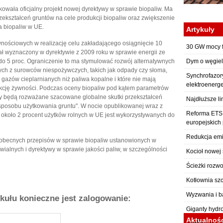
owała oficjalny projekt nowej dyrektywy w sprawie biopaliw. Ma
rzekształceń gruntów na cele produkcji biopaliw oraz zwiększenie
a biopaliw w UE.
Artykuły
ościowych w realizację celu zakładającego osiągnięcie 10
30 GW mocy f
stał wyznaczony w dyrektywie z 2009 roku w sprawie energii ze
do 5 proc. Ograniczenie to ma stymulować rozwój alternatywnych
Dym o węgiel
nych z surowców niespożywczych, takich jak odpady czy słoma,
Synchrofazor
 gazów cieplarnianych niż paliwa kopalne i które nie mają
elektroenerg
cję żywności. Podczas oceny biopaliw pod kątem parametrów
zy będą rozważane szacowane globalne skutki przekształceń
Najdłuższe li
sposobu użytkowania gruntu". W nocie opublikowanej wraz z
Reforma ETS: 
e około 2 procent użytków rolnych w UE jest wykorzystywanych do
europejskich
Redukcja emi
 obecnych przepisów w sprawie biopaliw ustanowionych w
wialnych i dyrektywy w sprawie jakości paliw, w szczególności
Kocioł nowej 
Ścieżki rozwo
Kotłownia sz
Wyzwania i b
ykułu konieczne jest zalogowanie:
Giganty hydr
Aktualnoś