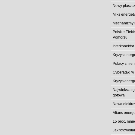
Nowy płaszcz
Miks energet
Mechanizmy k
Polskie Elek
Pomorzu
Interkonektor
Kryzys energ
Polacy zmieni
Cyberataki w
Kryzys energ
Największa gó
gotowa
Nowa elektro
Alians energe
15 proc. mni
Jak fotowolt