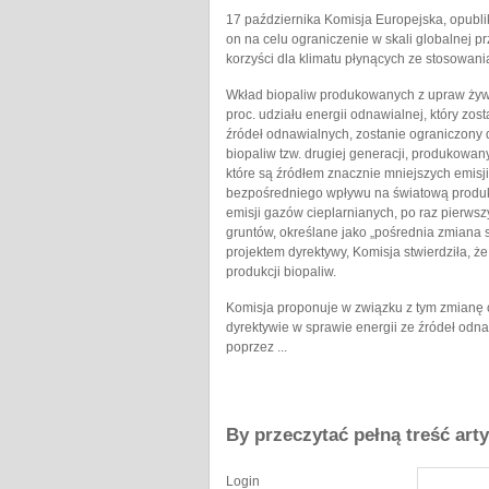
17 października Komisja Europejska, opublik
on na celu ograniczenie w skali globalnej p
korzyści dla klimatu płynących ze stosowani
Wkład biopaliw produkowanych z upraw żywn
proc. udziału energii odnawialnej, który zo
źródeł odnawialnych, zostanie ograniczony 
biopaliw tzw. drugiej generacji, produkowa
które są źródłem znacznie mniejszych emisji
bezpośredniego wpływu na światową produk
emisji gazów cieplarnianych, po raz pierws
gruntów, określane jako „pośrednia zmiana 
projektem dyrektywy, Komisja stwierdziła, ż
produkcji biopaliw.
Komisja proponuje w związku z tym zmianę
dyrektywie w sprawie energii ze źródeł odna
poprzez ...
By przeczytać pełną treść art
Login