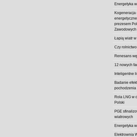
Energetyka w
Kogeneracja
energetyczn
prezesem Pol
Zawodowych
Łapią wiatr w
Czy rolnictwo
Renesans węg
12 nowych fa
Inteligentne l
Badanie efek
pochodzenia 
Rola LNG w d
Polski
PGE sfinaliz
wiatrowych
Energetyka w
Elektrownia 