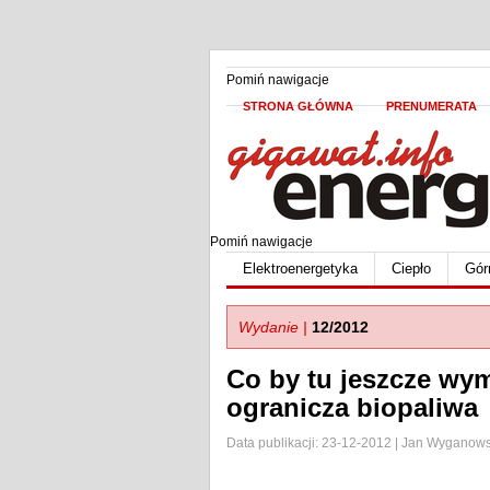
Pomiń nawigacje
STRONA GŁÓWNA
PRENUMERATA
Pomiń nawigacje
Elektroenergetyka
Ciepło
Gór
Wydanie |
12/2012
Co by tu jeszcze wym
ogranicza biopaliwa
Data publikacji: 23-12-2012 | Jan Wyganows