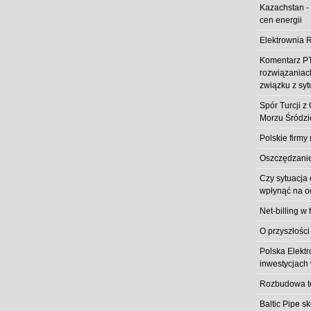
Kazachstan -
cen energii
Elektrownia R
Komentarz PT
rozwiązaniach
związku z syt
Spór Turcji 
Morzu Śródz
Polskie firmy
Oszczędzanie 
Czy sytuacja
wpłynąć na od
Net-billing w 
O przyszłości
Polska Elekt
inwestycjach 
Rozbudowa t
Baltic Pipe s