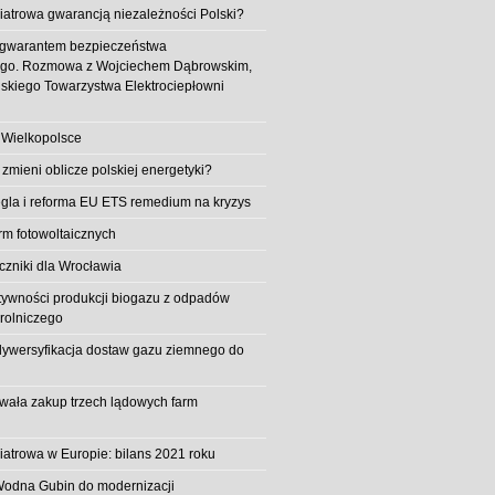
iatrowa gwarancją niezależności Polski?
 gwarantem bezpieczeństwa
ego. Rozmowa z Wojciechem Dąbrowskim,
skiego Towarzystwa Elektrociepłowni
 Wielkopolsce
 zmieni oblicze polskiej energetyki?
la i reforma EU ETS remedium na kryzys
rm fotowoltaicznych
iczniki dla Wrocławia
tywności produkcji biogazu z odpadów
rolniczego
ywersyfikacja dostaw gazu ziemnego do
owała zakup trzech lądowych farm
iatrowa w Europie: bilans 2021 roku
Wodna Gubin do modernizacji