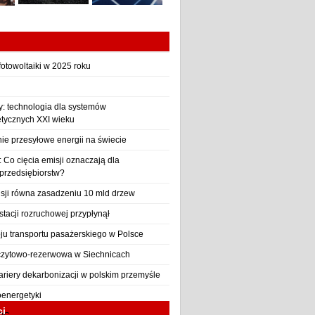
otowoltaiki w 2025 roku
y: technologia dla systemów
etycznych XXI wieku
nie przesyłowe energii na świecie
Co cięcia emisji oznaczają dla
 przedsiębiorstw?
sji równa zasadzeniu 10 mld drzew
stacji rozruchowej przypłynął
ju transportu pasażerskiego w Polsce
czytowo-rezerwowa w Siechnicach
ariery dekarbonizacji w polskim przemyśle
oenergetyki
ci