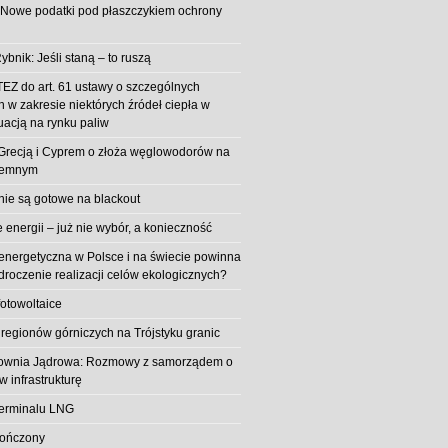
 Nowe podatki pod płaszczykiem ochrony
ybnik: Jeśli staną – to ruszą
EZ do art. 61 ustawy o szczególnych
 w zakresie niektórych źródeł ciepła w
uacją na rynku paliw
z Grecją i Cyprem o złoża węglowodorów na
iemnym
 nie są gotowe na blackout
energii – już nie wybór, a konieczność
 energetyczna w Polsce i na świecie powinna
roczenie realizacji celów ekologicznych?
fotowoltaice
 regionów górniczych na Trójstyku granic
rownia Jądrowa: Rozmowy z samorządem o
w infrastrukturę
erminalu LNG
kończony