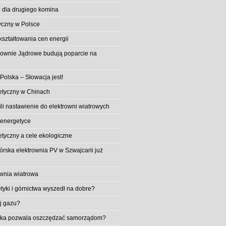
 dla drugiego komina
yczny w Polsce
ształtowania cen energii
trownie Jądrowe budują poparcie na
 Polska – Słowacja jest!
etyczny w Chinach
li nastawienie do elektrowni wiatrowych
 energetyce
etyczny a cele ekologiczne
rska elektrownia PV w Szwajcarii już
wnia wiatrowa
tyki i górnictwa wyszedł na dobre?
ej gazu?
aika pozwala oszczędzać samorządom?