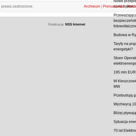
Nowe przepisy
e prawa zastrzeżone.
Archiwum
|
Prenumerata
|
Rekl
czoła hakero
Przeważająca
bezpieczeństw
Realizacja:
NSS Internet
fotowoltaiczn
Budowa w Ry
Taryfy na prą
energetyki?
Stoen Operat
elektroenerg
195 mln EUR
W Kleszczowi
MW
Przebudują g
Wychwycą 10
Bliżej pływa
Sytuacja ene
70 lat Elekt