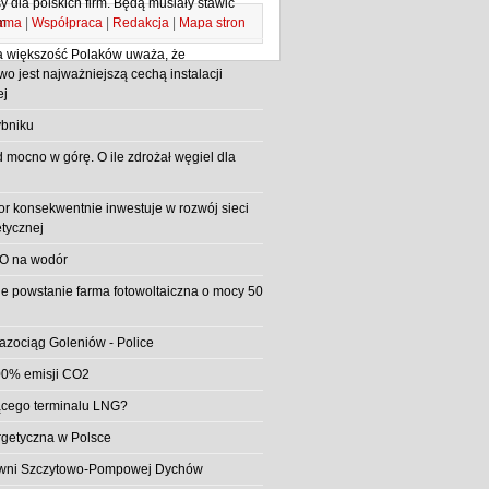
 dla polskich firm. Będą musiały stawić
ama
|
Współpraca
|
Redakcja
|
Mapa stron
m
 większość Polaków uważa, że
o jest najważniejszą cechą instalacji
ej
bniku
d mocno w górę. O ile zdrożał węgiel dla
or konsekwentnie inwestuje w rozwój sieci
etycznej
O na wodór
e powstanie farma fotowoltaiczna o mocy 50
azociąg Goleniów - Police
0% emisji CO2
jącego terminalu LNG?
rgetyczna w Polsce
rowni Szczytowo-Pompowej Dychów