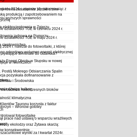
LPG
wiec 2024 r. zapisze się jako miesiąc z
sji równa zasadzeniu 10 mld drzew
ską produkcją i zapotrzebowaniem na
iu wyższych sprawności
ryczną
a elektrociepłownia w Zgierzu
 działalności TGE w czerwcu 2024 r.
ktrownia jądrowa na Pomorzu
 działalności TGE w maju 2024 r.
a ciepłownictwa
2024 r. należał do fotowoltaiki, z której
o rekordowy wolumen energii elektrycznej
y pływające terminale do Gdańska?
aży Energi Obrotu w Słupsku w nowej
stycje w Niemczech
Postój Mokrego Odsiarczania Spalin
cja pozyskała dofinansowanie z
płem...
Klimatu i Środowiska
wnia dźwiga kulturę
trwa budowa nowoczesnych bloków
alność klimatyczna
Klientów Tauronu korzysta z faktur
storzyn – Wronów gotowy
ch
rolował fotowoltaikę
ął prace nad ustawą o wsparciu wrażliwych
ergii
ieccy ekolodzy oraz Żytawa skarżą:
rów konsekwentnie…
szacunkowe wyniki za I kwartał 2024r.