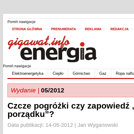
Pomiń nawigacje
STRONA GŁÓWNA
PRENUMERATA
REKLAMA
REDAKCJA
Pomiń nawigacje
Elektroenergetyka
Ciepło
Górnictwo
Gaz
Ropa naft
Wydanie |
05/2012
Czcze pogróżki czy zapowiedź 
porządku”?
Data publikacji: 14-05-2012 | Jan Wyganowski