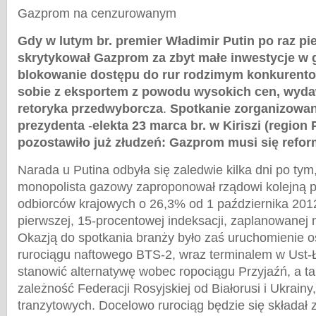
Gazprom na cenzurowanym
Gdy w lutym br. premier Władimir Putin po raz pi
skrytykował Gazprom za
zbyt małe inwestycje w 
blokowanie dostępu do rur rodzimym konkurento
sobie z eksportem z powodu wysokich cen, wydawa
retoryka przedwyborcza
.
Spotkanie zorganizowan
prezydenta
-
elekta 23 marca br. w Kiriszi (region 
pozostawiło już złudzeń: Gazprom musi się refo
Narada u Putina odbyła się zaledwie kilka dni po tym,
monopolista gazowy zaproponował rządowi kolejną p
odbiorców krajowych o 26,3% od 1 października 2012 
pierwszej, 15-procentowej indeksacji, zaplanowanej n
Okazją do spotkania branży było zaś uruchomienie o
rurociągu naftowego BTS-2, wraz terminalem w Ust-
stanowić alternatywę wobec ropociągu Przyjaźń, a t
zależność Federacji Rosyjskiej od Białorusi i Ukrainy
tranzytowych. Docelowo rurociąg będzie się składał 