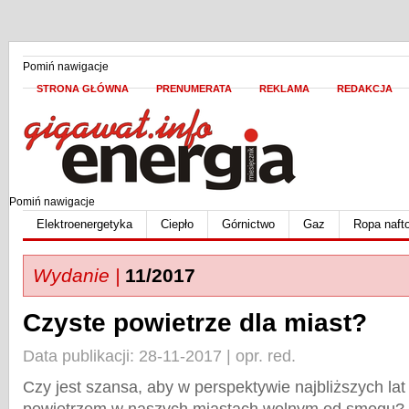
Pomiń nawigacje
STRONA GŁÓWNA
PRENUMERATA
REKLAMA
REDAKCJA
Pomiń nawigacje
Elektroenergetyka
Ciepło
Górnictwo
Gaz
Ropa naft
Wydanie |
11/2017
Czyste powietrze dla miast?
Data publikacji: 28-11-2017 | opr. red.
Czy jest szansa, aby w perspektywie najbliższych lat