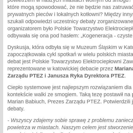
powietrzem w naszych miastach wolnym od smogu? 
które mogą spowodować, że nie będzie nas zatruwać
prywatnych pieców i lokalnych kotłowni? Między inny
szukali odpowiedzi uczestnicy debaty zorganizowane
organizatorem było Polskie Towarzystwo Elektrocie
odbywała się ona pod hasłem: „Kogeneracja - czyste 
Dyskusja, która odbyła się w Muzeum Śląskim w Kat
zapoczątkowała cykl spotkań w wielu polskich miast
debat jest Polskie Towarzystwo Elektrociepłowni Z
reprezentowane w katowickiej debacie przez
Marian
Zarządu PTEZ i Janusza Ryka Dyrektora PTEZ
.
Ciepło systemowe jest najlepszym rozwiązaniem dl
kontekście walki ze smogiem. Taką tezę postawił na
Marian Babiuch, Prezes Zarządu PTEZ. Potwierdzili 
debaty.
- Wszyscy zdajemy sobie sprawę z problemu zanie
powietrza w miastach. Naszym celem jest stworzenie