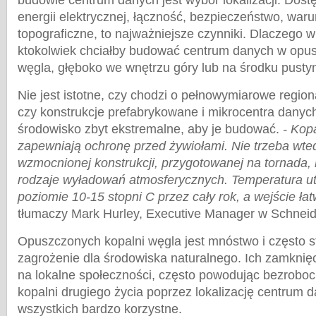
budowie centrum danych jest wybór lokalizacji. Dostęp
energii elektrycznej, łączność, bezpieczeństwo, war
topograficzne, to najważniejsze czynniki. Dlaczego w
ktokolwiek chciałby budować centrum danych w opus
węgla, głęboko we wnętrzu góry lub na środku pusty
Nie jest istotne, czy chodzi o pełnowymiarowe regio
czy konstrukcje prefabrykowane i mikrocentra danych.
środowisko zbyt ekstremalne, aby je budować.
- Kop
zapewniają ochronę przed żywiołami. Nie trzeba wt
wzmocnionej konstrukcji, przygotowanej na tornada,
rodzaje wyładowań atmosferycznych. Temperatura ut
poziomie 10-15 stopni C przez cały rok, a wejście ł
tłumaczy Mark Hurley, Executive Manager w Schneide
Opuszczonych kopalni węgla jest mnóstwo i często 
zagrożenie dla środowiska naturalnego. Ich zamknię
na lokalne społeczności, często powodując bezroboc
kopalni drugiego życia poprzez lokalizację centrum d
wszystkich bardzo korzystne.