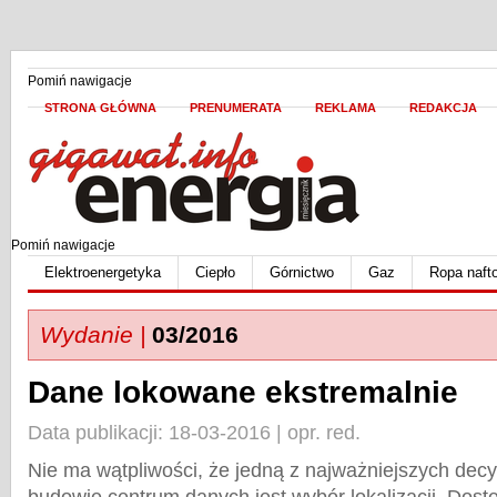
Pomiń nawigacje
STRONA GŁÓWNA
PRENUMERATA
REKLAMA
REDAKCJA
Pomiń nawigacje
Elektroenergetyka
Ciepło
Górnictwo
Gaz
Ropa naft
Wydanie |
03/2016
Dane lokowane ekstremalnie
Data publikacji: 18-03-2016 | opr. red.
Nie ma wątpliwości, że jedną z najważniejszych decy