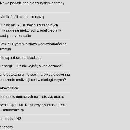
 Nowe podatki pod płaszczykiem ochrony
ybnik: Jeśli staną – to ruszą
EZ do art. 61 ustawy o szczególnych
 w zakresie niektórych źródeł ciepła w
uacją na rynku paliw
z Grecją i Cyprem o złoża węglowodorów na
iemnym
 nie są gotowe na blackout
energii – już nie wybór, a konieczność
 energetyczna w Polsce i na świecie powinna
roczenie realizacji celów ekologicznych?
fotowoltaice
 regionów górniczych na Trójstyku granic
rownia Jądrowa: Rozmowy z samorządem o
w infrastrukturę
erminalu LNG
kończony