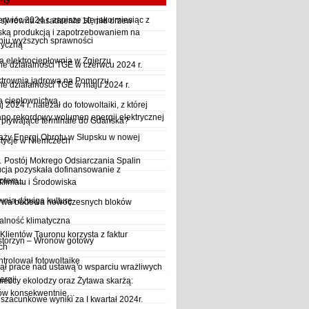
LPG
wiec 2024 r. zapisze się jako miesiąc z
sji równa zasadzeniu 10 mld drzew
ską produkcją i zapotrzebowaniem na
iu wyższych sprawności
ryczną
a elektrociepłownia w Zgierzu
 działalności TGE w czerwcu 2024 r.
ktrownia jądrowa na Pomorzu
 działalności TGE w maju 2024 r.
a ciepłownictwa
2024 r. należał do fotowoltaiki, z której
o rekordowy wolumen energii elektrycznej
y pływające terminale do Gdańska?
aży Energi Obrotu w Słupsku w nowej
stycje w Niemczech
Postój Mokrego Odsiarczania Spalin
cja pozyskała dofinansowanie z
płem...
Klimatu i Środowiska
wnia dźwiga kulturę
trwa budowa nowoczesnych bloków
alność klimatyczna
Klientów Tauronu korzysta z faktur
storzyn – Wronów gotowy
ch
rolował fotowoltaikę
ął prace nad ustawą o wsparciu wrażliwych
ergii
ieccy ekolodzy oraz Żytawa skarżą:
rów konsekwentnie…
szacunkowe wyniki za I kwartał 2024r.