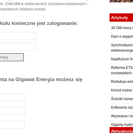
ym, 2348 MW w elektrowniach szczytowo-pompowych i
nawialnych źródłach energii.
Artykuły
ykułu konieczne jest zalogowanie:
30 GW mocy f
Dym o węgiel
Synchrofazor
elektroenerg
Najdłuższe li
Reforma ETS: 
europejskich
onta na Gigawat Energia możesz się
Redukcja emi
Kocioł nowej 
Ścieżki rozwo
Kotłownia sz
Wyzwania i b
Giganty hydr
Aktualnoś