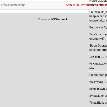
Nowe przepisy
e prawa zastrzeżone.
Archiwum
|
Prenumerata
|
Rekl
czoła hakero
Przeważająca
bezpieczeństw
Realizacja:
NSS Internet
fotowoltaiczn
Budowa w Ry
Taryfy na prą
energetyki?
Stoen Operat
elektroenerg
195 mln EUR
W Kleszczowi
MW
Przebudują g
Wychwycą 10
Bliżej pływa
Sytuacja ene
70 lat Elekt