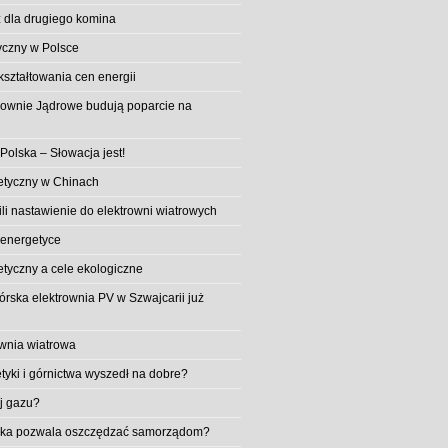
 dla drugiego komina
yczny w Polsce
ształtowania cen energii
trownie Jądrowe budują poparcie na
 Polska – Słowacja jest!
etyczny w Chinach
li nastawienie do elektrowni wiatrowych
 energetyce
etyczny a cele ekologiczne
rska elektrownia PV w Szwajcarii już
wnia wiatrowa
tyki i górnictwa wyszedł na dobre?
ej gazu?
aika pozwala oszczędzać samorządom?