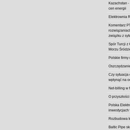
Kazachstan -
cen energii
Elektrownia R
Komentarz PT
rozwiązaniach
związku z syt
Spór Turcji 
Morzu Śródz
Polskie firmy
Oszczędzanie 
Czy sytuacja
wpłynąć na od
Net-billing w 
O przyszłości
Polska Elekt
inwestycjach 
Rozbudowa t
Baltic Pipe s