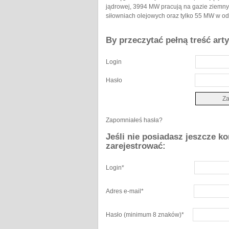
jądrowej, 3994 MW pracują na gazie ziemn
siłowniach olejowych oraz tylko 55 MW w od
By przeczytać pełną treść art
Login
Hasło
Zapomniałeś hasła?
Jeśli nie posiadasz jeszcze k
zarejestrować:
Login
*
Adres e-mail
*
Hasło
(minimum 8 znaków)
*