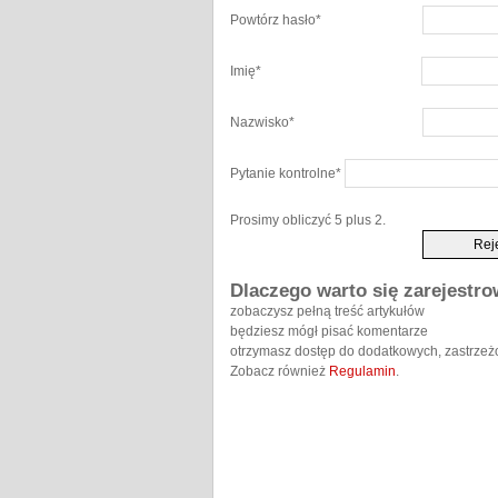
Powtórz hasło
*
Imię
*
Nazwisko
*
Pytanie kontrolne
*
Prosimy obliczyć 5 plus 2.
Dlaczego warto się zarejestr
zobaczysz pełną treść artykułów
będziesz mógł pisać komentarze
otrzymasz dostęp do dodatkowych, zastrzeż
Zobacz również
Regulamin
.