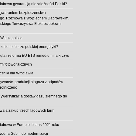
iatrowa gwarancją niezależności Polski?
 gwarantem bezpieczeństwa
ego. Rozmowa z Wojciechem Dąbrowskim,
skiego Towarzystwa Elektrociepłowni
 Wielkopolsce
 zmieni oblicze polskiej energetyki?
la i reforma EU ETS remedium na kryzys
rm fotowoltaicznych
iczniki dla Wrocławia
tywności produkcji biogazu z odpadów
rolniczego
ywersyfikacja dostaw gazu ziemnego do
owała zakup trzech lądowych farm
iatrowa w Europie: bilans 2021 roku
Wodna Gubin do modernizacji