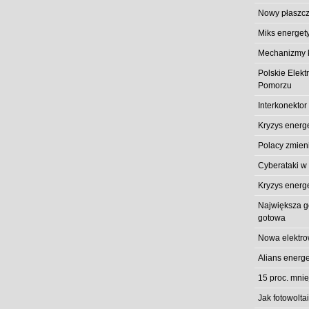
Nowy płaszcz
Miks energet
Mechanizmy k
Polskie Elek
Pomorzu
Interkonektor
Kryzys energ
Polacy zmieni
Cyberataki w
Kryzys energ
Największa gó
gotowa
Nowa elektro
Alians energe
15 proc. mni
Jak fotowolt