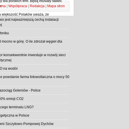
 dla polskich firm. Będą musiały stawić
ama
|
Współpraca
|
Redakcja
|
Mapa stron
m
 większość Polaków uważa, że
o jest najważniejszą cechą instalacji
ej
bniku
d mocno w górę. O ile zdrożał węgiel dla
or konsekwentnie inwestuje w rozwój sieci
etycznej
O na wodór
e powstanie farma fotowoltaiczna o mocy 50
azociąg Goleniów - Police
0% emisji CO2
jącego terminalu LNG?
rgetyczna w Polsce
rowni Szczytowo-Pompowej Dychów