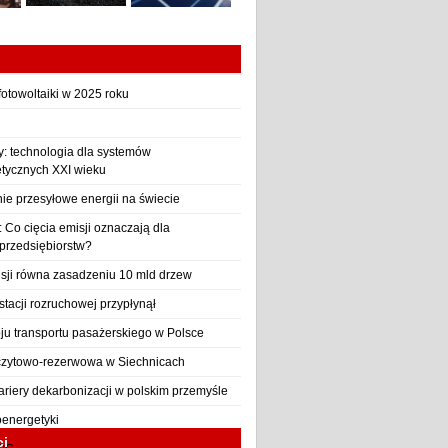
otowoltaiki w 2025 roku
y: technologia dla systemów
etycznych XXI wieku
nie przesyłowe energii na świecie
Co cięcia emisji oznaczają dla
 przedsiębiorstw?
sji równa zasadzeniu 10 mld drzew
stacji rozruchowej przypłynął
ju transportu pasażerskiego w Polsce
czytowo-rezerwowa w Siechnicach
ariery dekarbonizacji w polskim przemyśle
oenergetyki
ci