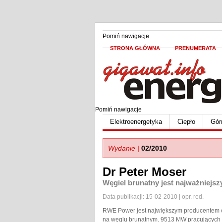
Pomiń nawigacje
STRONA GŁÓWNA
PRENUMERATA
Pomiń nawigacje
Elektroenergetyka
Ciepło
Gór
Wydanie |
02/2010
Dr Peter Moser
Węgiel brunatny jest najważniej
Data publikacji: 15-02-2010 | opr. red.
RWE Power jest największym producentem e
na węglu brunatnym. 9513 MW pracujących