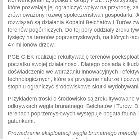
Konwencjonalna, spółka z Grupy PGE, wykorzystuje 
które pozwalają jej ograniczyć wpływ na przyrodę, z
zrównoważony rozwój społeczeństwa i gospodarki. J
rozwiązań są działania Kopalni Bełchatów i Turów zw
terenów pogórniczych. Do tej pory oddziały zrekulty
tysięcy ha terenów poprzemysłowych, na których łącz
47 milionów drzew.
PGE GiEK realizuje rekultywację terenów poeksploa
początku swojej działalności. Dlatego posiada kilkudz
doświadczenie we wdrażaniu innowacyjnych i efekt
technologicznych, które są przyjazne naturze i poz
stopniu ograniczyć środowiskowe skutki wydobywani
Przykładem troski o środowisko są zrekultywowane 
odkrywkach węgla brunatnego Bełchatów i Turów. Dzi
terenach poprzemysłowych występuje bogata fauna i 
gatunkami.
Prowadzenie eksploatacji węgla brunatnego metod