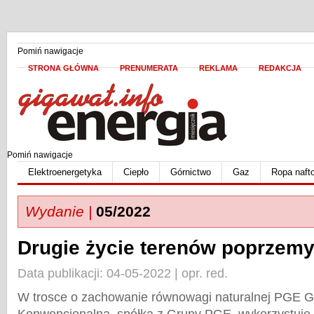
Pomiń nawigacje
STRONA GŁÓWNA
PRENUMERATA
REKLAMA
REDAKCJA
Pomiń nawigacje
Elektroenergetyka
Ciepło
Górnictwo
Gaz
Ropa naft
Wydanie |
05/2022
Drugie życie terenów poprzem
Data publikacji: 04-05-2022 | opr. red.
W trosce o zachowanie równowagi naturalnej PGE Gó