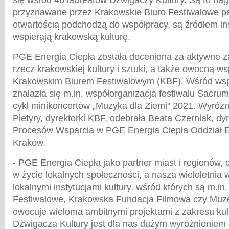
się wśród 46 laureatów Dźwigaczy Kultury. Są to nag
przyznawane przez Krakowskie Biuro Festiwalowe pa
otwartością podchodzą do współpracy, są źródłem insp
wspierają krakowską kulturę.
PGE Energia Ciepła została doceniona za aktywne 
rzecz krakowskiej kultury i sztuki, a także owocną w
Krakowskim Biurem Festiwalowym (KBF). Wśród wsp
znalazła się m.in. współorganizacja festiwalu Sacr
cykl minikoncertów „Muzyka dla Ziemi" 2021. Wyróżni
Pietyry, dyrektorki KBF, odebrała Beata Czerniak, d
Procesów Wsparcia w PGE Energia Ciepła Oddział E
Kraków.
- PGE Energia Ciepła jako partner miast i regionów, 
w życie lokalnych społeczności, a nasza wieloletnia 
lokalnymi instytucjami kultury, wśród których są m.in
Festiwalowe, Krakowska Fundacja Filmowa czy Mu
owocuje wieloma ambitnymi projektami z zakresu kult
Dźwigacza Kultury jest dla nas dużym wyróżnieniem