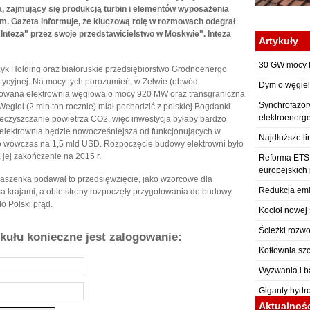
a, zajmujący się produkcją turbin i elementów wyposażenia
m. Gazeta informuje, że kluczową rolę w rozmowach odegrał
Inteza" przez swoje przedstawicielstwo w Moskwie". Inteza
Artykuły
30 GW mocy f
zyk Holding oraz białoruskie przedsiębiorstwo Grodnoenergo
tycyjnej. Na mocy tych porozumień, w Zelwie (obwód
Dym o węgiel
budowana elektrownia węglowa o mocy 920 MW oraz transgraniczna
Synchrofazor
Węgiel (2 mln ton rocznie) miał pochodzić z polskiej Bogdanki.
elektroenerg
nieczyszczanie powietrza CO2, więc inwestycja byłaby bardzo
 elektrownia będzie nowocześniejsza od funkcjonujących w
Najdłuższe li
o wówczas na 1,5 mld USD. Rozpoczęcie budowy elektrowni było
 jej zakończenie na 2015 r.
Reforma ETS: 
europejskich
aszenka podawał to przedsięwzięcie, jako wzorcowe dla
Redukcja emi
krajami, a obie strony rozpoczęły przygotowania do budowy
o Polski prąd.
Kocioł nowej 
Ścieżki rozwo
ykułu konieczne jest zalogowanie:
Kotłownia sz
Wyzwania i b
Giganty hydr
Aktualnoś