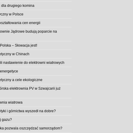
 dla drugiego komina
yczny w Polsce
ształtowania cen energii
trownie Jądrowe budują poparcie na
 Polska – Słowacja jest!
etyczny w Chinach
li nastawienie do elektrowni wiatrowych
 energetyce
etyczny a cele ekologiczne
rska elektrownia PV w Szwajcarii już
wnia wiatrowa
tyki i górnictwa wyszedł na dobre?
ej gazu?
aika pozwala oszczędzać samorządom?