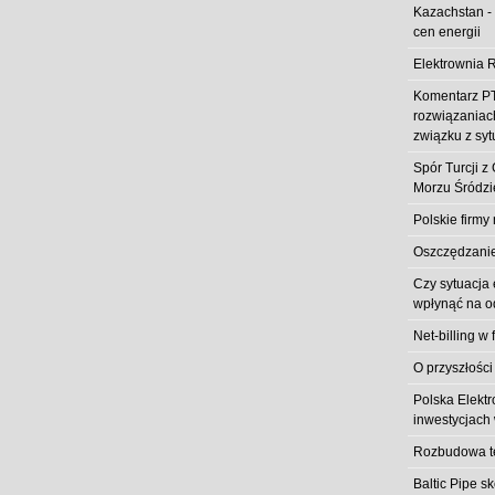
Kazachstan -
cen energii
Elektrownia R
Komentarz PT
rozwiązaniach
związku z syt
Spór Turcji 
Morzu Śródz
Polskie firmy
Oszczędzanie 
Czy sytuacja
wpłynąć na od
Net-billing w 
O przyszłości
Polska Elekt
inwestycjach 
Rozbudowa t
Baltic Pipe s