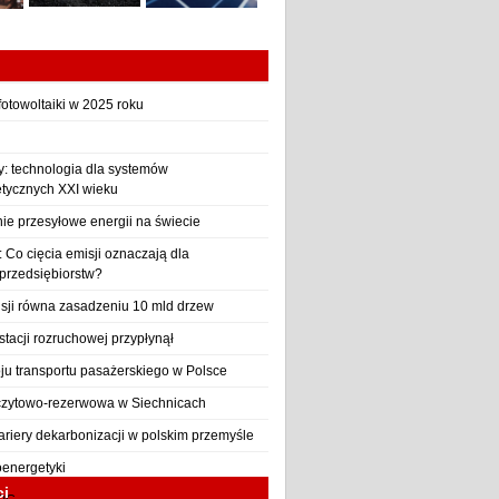
otowoltaiki w 2025 roku
y: technologia dla systemów
etycznych XXI wieku
nie przesyłowe energii na świecie
Co cięcia emisji oznaczają dla
 przedsiębiorstw?
sji równa zasadzeniu 10 mld drzew
stacji rozruchowej przypłynął
ju transportu pasażerskiego w Polsce
czytowo-rezerwowa w Siechnicach
ariery dekarbonizacji w polskim przemyśle
oenergetyki
ci