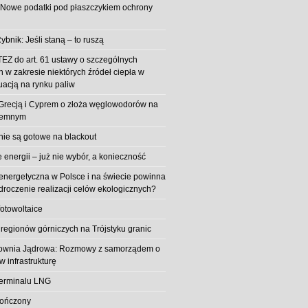
 Nowe podatki pod płaszczykiem ochrony
ybnik: Jeśli staną – to ruszą
EZ do art. 61 ustawy o szczególnych
 w zakresie niektórych źródeł ciepła w
uacją na rynku paliw
z Grecją i Cyprem o złoża węglowodorów na
iemnym
 nie są gotowe na blackout
energii – już nie wybór, a konieczność
 energetyczna w Polsce i na świecie powinna
roczenie realizacji celów ekologicznych?
fotowoltaice
 regionów górniczych na Trójstyku granic
rownia Jądrowa: Rozmowy z samorządem o
w infrastrukturę
erminalu LNG
kończony