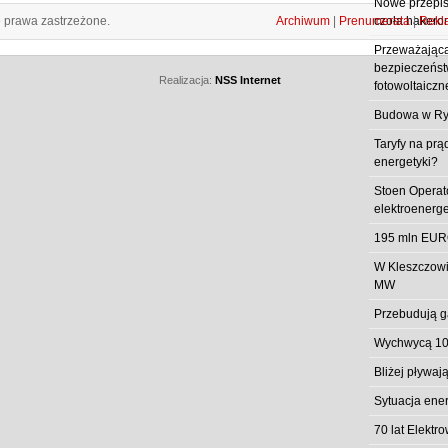
Nowe przepisy
e prawa zastrzeżone.
Archiwum
|
Prenumerata
|
Rekl
czoła hakero
Przeważająca
bezpieczeństw
Realizacja:
NSS Internet
fotowoltaiczn
Budowa w Ry
Taryfy na prą
energetyki?
Stoen Operat
elektroenerg
195 mln EUR
W Kleszczowi
MW
Przebudują g
Wychwycą 10
Bliżej pływa
Sytuacja ene
70 lat Elekt