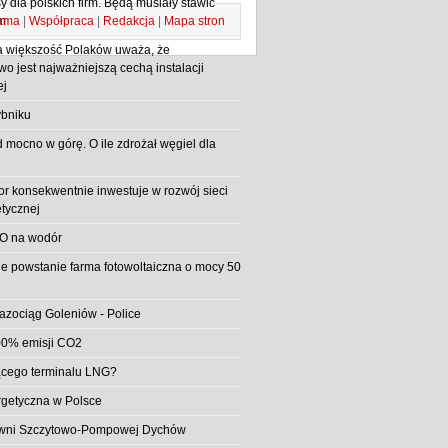
 dla polskich firm. Będą musiały stawić
ama
|
Współpraca
|
Redakcja
|
Mapa stron
m
 większość Polaków uważa, że
o jest najważniejszą cechą instalacji
ej
bniku
d mocno w górę. O ile zdrożał węgiel dla
or konsekwentnie inwestuje w rozwój sieci
etycznej
O na wodór
e powstanie farma fotowoltaiczna o mocy 50
azociąg Goleniów - Police
0% emisji CO2
jącego terminalu LNG?
rgetyczna w Polsce
rowni Szczytowo-Pompowej Dychów