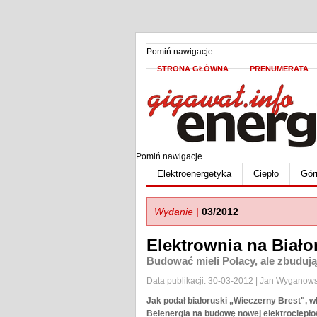
Pomiń nawigacje
STRONA GŁÓWNA
PRENUMERATA
Pomiń nawigacje
Elektroenergetyka
Ciepło
Gór
Wydanie |
03/2012
Elektrownia na Biało
Budować mieli Polacy, ale zbudują
Data publikacji: 30-03-2012 | Jan Wyganows
Jak podał białoruski „Wieczerny Brest", 
Belenergia na budowę nowej elektrociepło