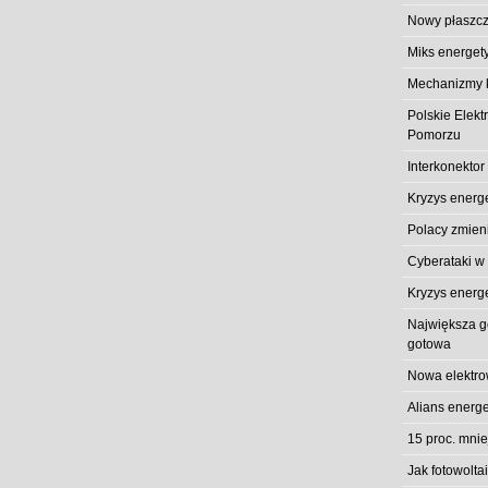
Nowy płaszcz
Miks energet
Mechanizmy k
Polskie Elek
Pomorzu
Interkonektor
Kryzys energ
Polacy zmieni
Cyberataki w
Kryzys energ
Największa gó
gotowa
Nowa elektro
Alians energe
15 proc. mni
Jak fotowolt