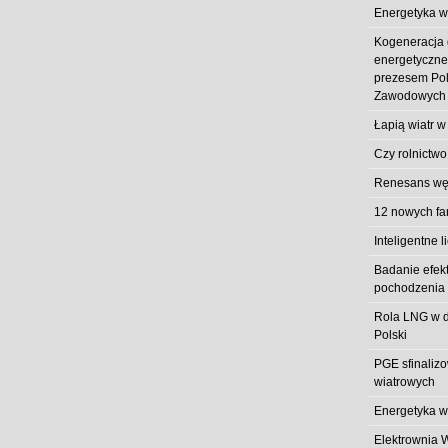
Energetyka w
Kogeneracja
energetyczn
prezesem Pol
Zawodowych
Łapią wiatr w
Czy rolnictwo
Renesans węg
12 nowych fa
Inteligentne l
Badanie efek
pochodzenia 
Rola LNG w d
Polski
PGE sfinaliz
wiatrowych
Energetyka w
Elektrownia 