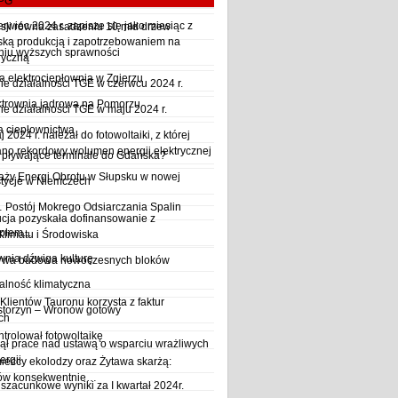
LPG
wiec 2024 r. zapisze się jako miesiąc z
sji równa zasadzeniu 10 mld drzew
ską produkcją i zapotrzebowaniem na
iu wyższych sprawności
ryczną
a elektrociepłownia w Zgierzu
 działalności TGE w czerwcu 2024 r.
ktrownia jądrowa na Pomorzu
 działalności TGE w maju 2024 r.
a ciepłownictwa
2024 r. należał do fotowoltaiki, z której
o rekordowy wolumen energii elektrycznej
y pływające terminale do Gdańska?
aży Energi Obrotu w Słupsku w nowej
stycje w Niemczech
Postój Mokrego Odsiarczania Spalin
cja pozyskała dofinansowanie z
płem...
Klimatu i Środowiska
wnia dźwiga kulturę
trwa budowa nowoczesnych bloków
alność klimatyczna
Klientów Tauronu korzysta z faktur
storzyn – Wronów gotowy
ch
rolował fotowoltaikę
ął prace nad ustawą o wsparciu wrażliwych
ergii
ieccy ekolodzy oraz Żytawa skarżą:
rów konsekwentnie…
szacunkowe wyniki za I kwartał 2024r.