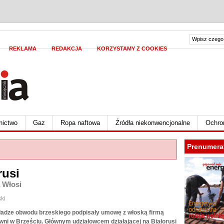
REKLAMA
REDAKCJA
KORZYSTAMY Z COOKIES
nictwo
Gaz
Ropa naftowa
Źródła niekonwencjonalne
Ochro
Prenumera
rusi
 Włosi
ki
władze obwodu brzeskiego podpisały umowę z włoską firmą
wni w Brześciu. Głównym udziałowcem działającej na Białorusi