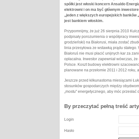
spółki jest włoski koncern Ansaldo Energi
elektrowni i on ma być głównym inwestore
„jeden z większych europejskich banków „
jest bankiem włoskim.
Przypomnijmy, że już 26 sierpnia 2010 Kulc
podpisały porozumienia o współpracy inwes
grodzieński) na Białorusi, miała zostać z
linia przesyłowa ze wstawką prądu stałego. 
Białoruś nie musi płacić unijnych kar za za
opłacalna. Inwestor zapewniał wówczas, że
Polsce. Koszt budowy elektrowni szacowan
planowane na przełomie 2011 i 2012 roku, a
Jeszcze przed kilkunastoma miesiącami Łuk
stosunków gospodarczych między obydwoma 
„mostu" energetycznego, aby móc przesłać d
By przeczytać pełną treść art
Login
Hasło