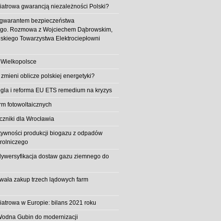
iatrowa gwarancją niezależności Polski?
 gwarantem bezpieczeństwa
ego. Rozmowa z Wojciechem Dąbrowskim,
skiego Towarzystwa Elektrociepłowni
 Wielkopolsce
 zmieni oblicze polskiej energetyki?
la i reforma EU ETS remedium na kryzys
rm fotowoltaicznych
iczniki dla Wrocławia
tywności produkcji biogazu z odpadów
rolniczego
ywersyfikacja dostaw gazu ziemnego do
owała zakup trzech lądowych farm
iatrowa w Europie: bilans 2021 roku
Wodna Gubin do modernizacji