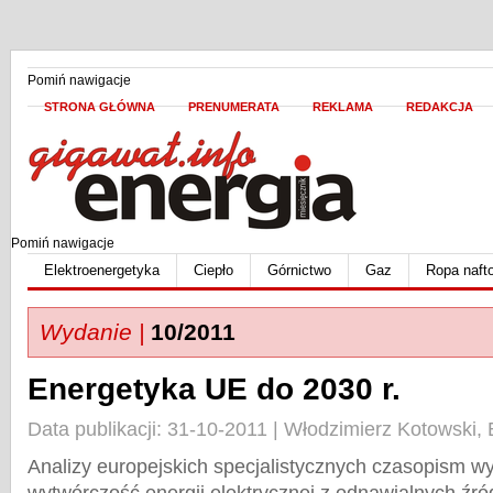
Pomiń nawigacje
STRONA GŁÓWNA
PRENUMERATA
REKLAMA
REDAKCJA
Pomiń nawigacje
Elektroenergetyka
Ciepło
Górnictwo
Gaz
Ropa naft
Wydanie |
10/2011
Energetyka UE do 2030 r.
Data publikacji: 31-10-2011 | Włodzimierz Kotowski
Analizy europejskich specjalistycznych czasopism w