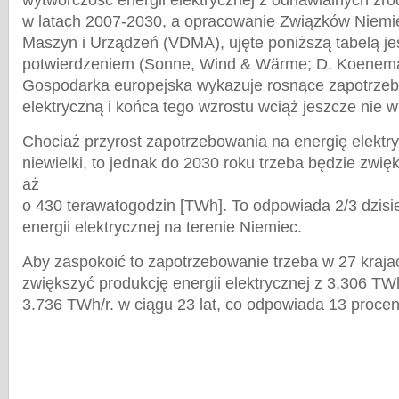
wytwórczość energii elektrycznej z odnawialnych źród
w latach 2007-2030, a opracowanie Związków Niemi
Maszyn i Urządzeń (VDMA), ujęte poniższą tabelą je
potwierdzeniem (Sonne, Wind & Wärme; D. Koeneman
Gospodarka europejska wykazuje rosnące zapotrzeb
elektryczną i końca tego wzrostu wciąż jeszcze nie w
Chociaż przyrost zapotrzebowania na energię elektry
niewielki, to jednak do 2030 roku trzeba będzie zwię
aż
o 430 terawatogodzin [TWh]. To odpowiada 2/3 dzisiej
energii elektrycznej na terenie Niemiec.
Aby zaspokoić to zapotrzebowanie trzeba w 27 krajac
zwiększyć produkcję energii elektrycznej z 3.306 TWh
3.736 TWh/r. w ciągu 23 lat, co odpowiada 13 proce