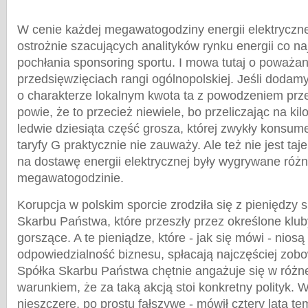
W cenie każdej megawatogodziny energii elektryczne
ostrożnie szacujących analityków rynku energii co na
pochłania sponsoring sportu. I mowa tutaj o poważa
przedsięwzięciach rangi ogólnopolskiej. Jeśli dodam
o charakterze lokalnym kwota ta z powodzeniem prze
powie, że to przecież niewiele, bo przeliczając na ki
ledwie dziesiąta część grosza, której zwykły konsum
taryfy G praktycznie nie zauważy. Ale też nie jest taj
na dostawę energii elektrycznej były wygrywane różn
megawatogodzinie.
Korupcja w polskim sporcie zrodziła się z pieniędzy 
Skarbu
Państwa, które przeszły przez określone kluby
gorszące. A te pieniądze, które - jak się mówi - nios
odpowiedzialność biznesu, spłacają najczęściej zobo
Spółka Skarbu Państwa chętnie angażuje się w różn
warunkiem, że za taką akcją stoi konkretny polityk. Wi
nieszczere, po prostu fałszywe - mówił cztery lata t