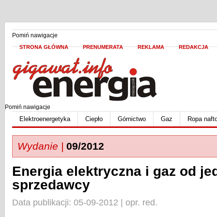
Pomiń nawigacje
STRONA GŁÓWNA
PRENUMERATA
REKLAMA
REDAKCJA
Pomiń nawigacje
Elektroenergetyka
Ciepło
Górnictwo
Gaz
Ropa naft
Wydanie |
09/2012
Energia elektryczna i gaz od j
sprzedawcy
Data publikacji: 05-09-2012 | opr. red.