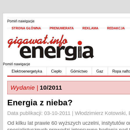
Pomiń nawigacje
STRONA GŁÓWNA
PRENUMERATA
REKLAMA
REDAKCJA
Pomiń nawigacje
Elektroenergetyka
Ciepło
Górnictwo
Gaz
Ropa naft
Wydanie |
10/2011
Energia z nieba?
Data publikacji: 03-10-2011 | Włodzimierz Kotowski
Od kilku lat prawie 60 wyższych uczelni, instytutów 