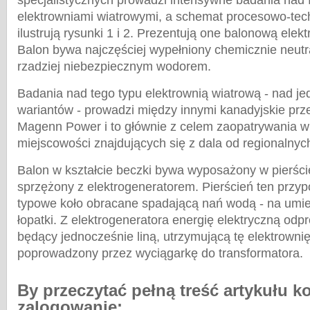
specjalistycznych prowadzi intensywne badania nad 
elektrowniami wiatrowymi, a schemat procesowo-tech
ilustrują rysunki 1 i 2. Prezentują one balonową elek
Balon bywa najczęściej wypełniony chemicznie neut
rzadziej niebezpiecznym wodorem.
Badania nad tego typu elektrownią wiatrową - nad je
wariantów - prowadzi między innymi kanadyjskie prz
Magenn Power i to głównie z celem zaopatrywania w 
miejscowości znajdujących się z dala od regionalnych
Balon w kształcie beczki bywa wyposażony w pierści
sprzężony z elektrogeneratorem. Pierścień ten przyp
typowe koło obracane spadającą nań wodą - na umi
łopatki. Z elektrogeneratora energię elektryczną odp
będący jednocześnie liną, utrzymującą tę elektrowni
poprowadzony przez wyciągarkę do transformatora.
By przeczytać pełną treść artykułu k
zalogowanie: