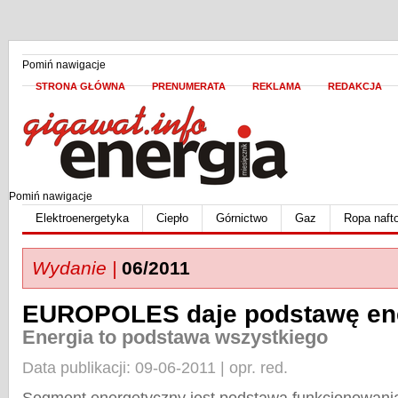
Pomiń nawigacje
STRONA GŁÓWNA
PRENUMERATA
REKLAMA
REDAKCJA
Pomiń nawigacje
Elektroenergetyka
Ciepło
Górnictwo
Gaz
Ropa naft
Wydanie |
06/2011
EUROPOLES daje podstawę ene
Energia to podstawa wszystkiego
Data publikacji: 09-06-2011 | opr. red.