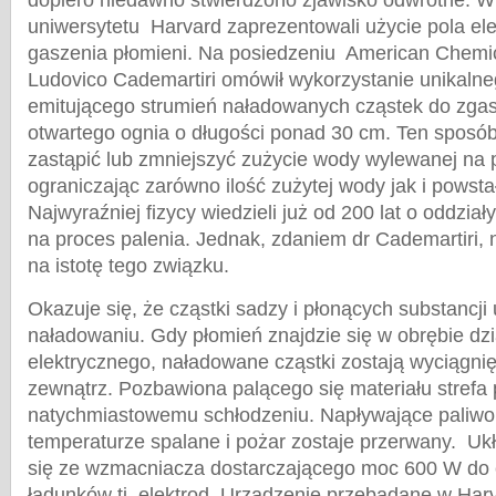
dopiero niedawno stwierdzono zjawisko odwrotne. W
uniwersytetu Harvard zaprezentowali użycie pola el
gaszenia płomieni. Na posiedzeniu American Chemic
Ludovico Cademartiri omówił wykorzystanie unikaln
emitującego strumień naładowanych cząstek do zgas
otwartego ognia o długości ponad 30 cm. Ten sposó
zastąpić lub zmniejszyć zużycie wody wylewanej na p
ograniczając zarówno ilość zużytej wody jak i powsta
Najwyraźniej fizycy wiedzieli już od 200 lat o oddzia
na proces palenia. Jednak, zdaniem dr Cademartiri,
na istotę tego związku.
Okazuje się, że cząstki sadzy i płonących substancji
naładowaniu. Gdy płomień znajdzie się w obrębie dzi
elektrycznego, naładowane cząstki zostają wyciągnię
zewnątrz. Pozbawiona palącego się materiału strefa
natychmiastowemu schłodzeniu. Napływające paliwo ni
temperaturze spalane i pożar zostaje przerwany. Uk
się ze wzmacniacza dostarczającego moc 600 W do e
ładunków tj. elektrod. Urządzenie przebadane w Har