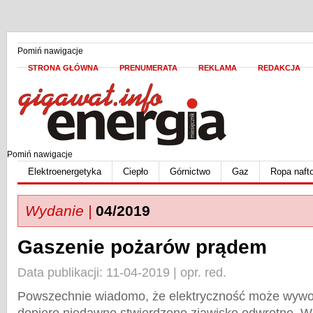
Pomiń nawigacje
STRONA GŁÓWNA
PRENUMERATA
REKLAMA
REDAKCJA
Pomiń nawigacje
Elektroenergetyka
Ciepło
Górnictwo
Gaz
Ropa naft
Wydanie |
04/2019
Gaszenie pożarów prądem
Data publikacji: 11-04-2019 | opr. red.
Powszechnie wiadomo, że elektryczność może wywoł