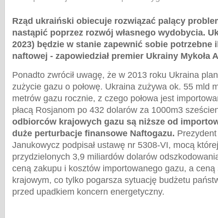
Rząd ukraiński obiecuje rozwiązać palący proble
nastąpić poprzez rozwój własnego wydobycia. Ukr
2023) będzie w stanie zapewnić sobie potrzebne i
naftowej - zapowiedział premier Ukrainy Mykoła 
Ponadto zwrócił uwagę, że w 2013 roku Ukraina plan
zużycie gazu o połowę. Ukraina zużywa ok. 55 mld 
metrów gazu rocznie, z czego połowa jest importowan
płacą Rosjanom po 432 dolarów za 1000m3 szeście
odbiorców krajowych gazu są niższe od importo
duże perturbacje finansowe Naftogazu.
Prezydent
Janukowycz podpisał ustawę nr 5308-VI, mocą której
przydzielonych 3,9 miliardów dolarów odszkodowani
ceną zakupu i kosztów importowanego gazu, a ceną 
krajowym, co tylko pogarsza sytuację budżetu państ
przed upadkiem koncern energetyczny.