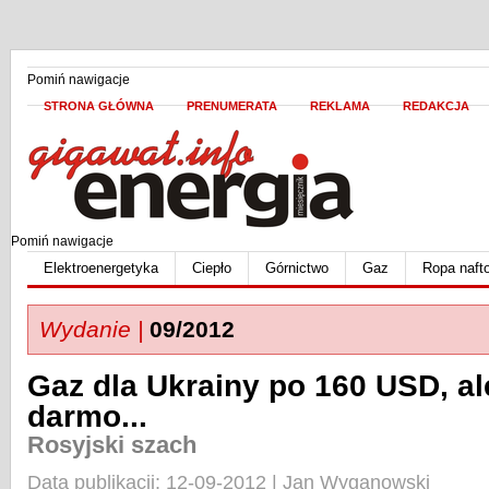
Pomiń nawigacje
STRONA GŁÓWNA
PRENUMERATA
REKLAMA
REDAKCJA
Pomiń nawigacje
Elektroenergetyka
Ciepło
Górnictwo
Gaz
Ropa naft
Wydanie |
09/2012
Gaz dla Ukrainy po 160 USD, al
darmo...
Rosyjski szach
Data publikacji: 12-09-2012 | Jan Wyganowski