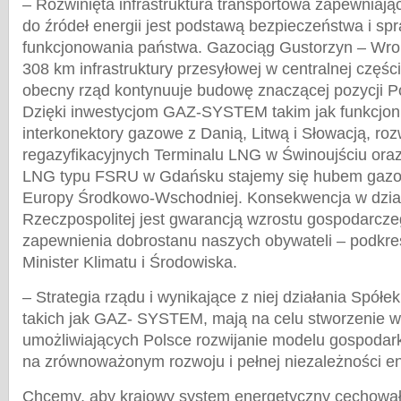
– Rozwinięta infrastruktura transportowa zapewniaj
do źródeł energii jest podstawą bezpieczeństwa i s
funkcjonowania państwa. Gazociąg Gustorzyn – Wron
308 km infrastruktury przesyłowej w centralnej częśc
obecny rząd kontynuuje budowę znaczącej pozycji Po
Dzięki inwestycjom GAZ-SYSTEM takim jak funkcjon
interkonektory gazowe z Danią, Litwą i Słowacją, ro
regazyfikacyjnych Terminalu LNG w Świnoujściu oraz
LNG typu FSRU w Gdańsku stajemy się hubem gaz
Europy Środkowo-Wschodniej. Konsekwencja w dzia
Rzeczpospolitej jest gwarancją wzrostu gospodarczeg
zapewnienia dobrostanu naszych obywateli – podkre
Minister Klimatu i Środowiska.
– Strategia rządu i wynikające z niej działania Spół
takich jak GAZ- SYSTEM, mają na celu stworzenie 
umożliwiających Polsce rozwijanie modelu gospodarki
na zrównoważonym rozwoju i pełnej niezależności e
Chcemy, aby krajowy system energetyczny cechował 