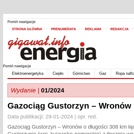
Pomiń nawigacje
STRONA GŁÓWNA
PRENUMERATA
REKLAMA
REDAKCJA
Pomiń nawigacje
Elektroenergetyka
Ciepło
Górnictwo
Gaz
Ropa naft
Wydanie |
01/2024
Gazociąg Gustorzyn – Wronów
Data publikacji: 29-01-2024 | opr. red.
Gazociąg Gustorzyn – Wronów o długości 308 km łąc