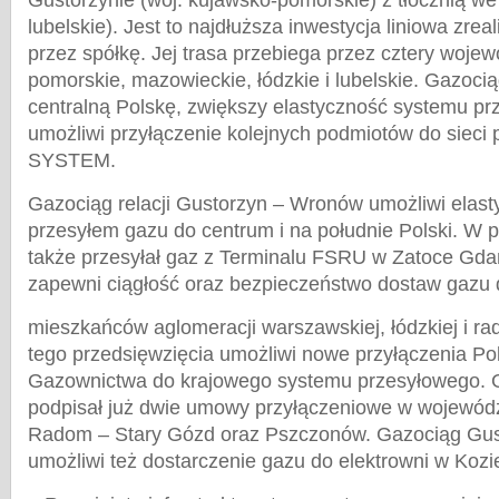
Gustorzynie (woj. kujawsko-pomorskie) z tłocznią w
lubelskie). Jest to najdłuższa inwestycja liniowa zre
przez spółkę. Jej trasa przebiega przez cztery woje
pomorskie, mazowieckie, łódzkie i lubelskie. Gazocią
centralną Polskę, zwiększy elastyczność systemu pr
umożliwi przyłączenie kolejnych podmiotów do sieci
SYSTEM.
Gazociąg relacji Gustorzyn – Wronów umożliwi elast
przesyłem gazu do centrum i na południe Polski. W p
także przesyłał gaz z Terminalu FSRU w Zatoce Gdań
zapewni ciągłość oraz bezpieczeństwo dostaw gazu 
mieszkańców aglomeracji warszawskiej, łódzkiej i ra
tego przedsięwzięcia umożliwi nowe przyłączenia Pol
Gazownictwa do krajowego systemu przesyłowego
podpisał już dwie umowy przyłączeniowe w wojewód
Radom – Stary Gózd oraz Pszczonów. Gazociąg Gu
umożliwi też dostarczenie gazu do elektrowni w Kozi