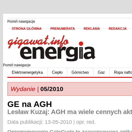
Pomiń nawigacje
STRONA GŁÓWNA
PRENUMERATA
REKLAMA
REDAKCJA
Pomiń nawigacje
Elektroenergetyka
Ciepło
Górnictwo
Gaz
Ropa naft
Wydanie |
05/2010
GE na AGH
Lesław Kuzaj: AGH ma wiele cennych a
Data publikacji: 13-05-2010 | opr. red.