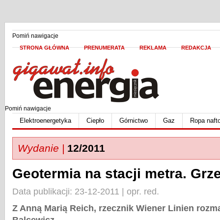
Pomiń nawigacje
STRONA GŁÓWNA
PRENUMERATA
REKLAMA
REDAKCJA
Pomiń nawigacje
Elektroenergetyka
Ciepło
Górnictwo
Gaz
Ropa naft
Wydanie |
12/2011
Geotermia na stacji metra. Grzej
Data publikacji: 23-12-2011 | opr. red.
Z Anną Marią Reich, rzecznik Wiener Linien rozm