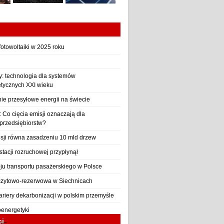
otowoltaiki w 2025 roku
y: technologia dla systemów
etycznych XXI wieku
nie przesyłowe energii na świecie
Co cięcia emisji oznaczają dla
 przedsiębiorstw?
sji równa zasadzeniu 10 mld drzew
stacji rozruchowej przypłynął
ju transportu pasażerskiego w Polsce
czytowo-rezerwowa w Siechnicach
ariery dekarbonizacji w polskim przemyśle
oenergetyki
ci