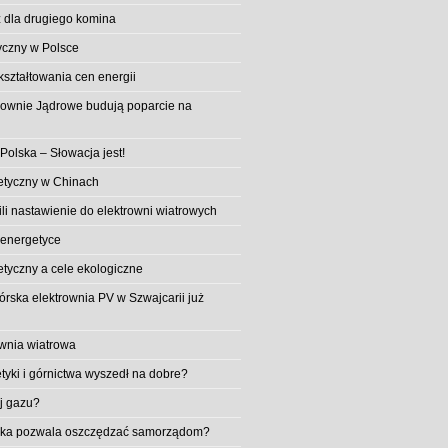
 dla drugiego komina
yczny w Polsce
ształtowania cen energii
trownie Jądrowe budują poparcie na
 Polska – Słowacja jest!
etyczny w Chinach
li nastawienie do elektrowni wiatrowych
 energetyce
etyczny a cele ekologiczne
rska elektrownia PV w Szwajcarii już
wnia wiatrowa
tyki i górnictwa wyszedł na dobre?
ej gazu?
aika pozwala oszczędzać samorządom?