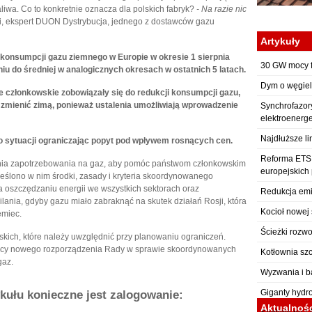
liwa. Co to konkretnie oznacza dla polskich fabryk?
- Na razie nic
, ekspert DUON Dystrybucja, jednego z dostawców gazu
Artykuły
konsumpcji gazu ziemnego w Europie w okresie 1 sierpnia
30 GW mocy f
iu do średniej w analogicznych okresach w ostatnich 5 latach.
Dym o węgiel
je członkowskie zobowiązały się do redukcji konsumpcji gazu,
o zmienić zimą, ponieważ ustalenia umożliwiają wprowadzenie
Synchrofazor
elektroenerg
Najdłuższe li
 sytuacji ograniczając popyt pod wpływem rosnących cen.
Reforma ETS: 
zania zapotrzebowania na gaz, aby pomóc państwom członkowskim
europejskich
eślono w nim środki, zasady i kryteria skoordynowanego
na oszczędzaniu energii we wszystkich sektorach oraz
Redukcja emi
ania, gdyby gazu miało zabraknąć na skutek działań Rosji, która
Kocioł nowej 
emiec.
Ścieżki rozwo
kich, które należy uwzględnić przy planowaniu ograniczeń.
zący nowego rozporządzenia Rady w sprawie skoordynowanych
Kotłownia sz
gaz.
Wyzwania i b
Giganty hydr
ykułu konieczne jest zalogowanie:
Aktualnoś