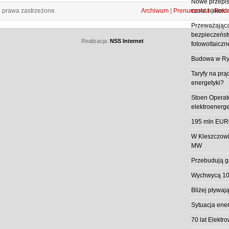
Nowe przepisy
e prawa zastrzeżone.
Archiwum
|
Prenumerata
|
Rekl
czoła hakero
Przeważająca
bezpieczeństw
Realizacja:
NSS Internet
fotowoltaiczn
Budowa w Ry
Taryfy na prą
energetyki?
Stoen Operat
elektroenerg
195 mln EUR
W Kleszczowi
MW
Przebudują g
Wychwycą 10
Bliżej pływa
Sytuacja ene
70 lat Elekt