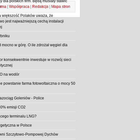
 dla polskich firm. Będą musiały stawić
ama
|
Współpraca
|
Redakcja
|
Mapa stron
m
 większość Polaków uważa, że
o jest najważniejszą cechą instalacji
ej
bniku
d mocno w górę. O ile zdrożał węgiel dla
or konsekwentnie inwestuje w rozwój sieci
etycznej
O na wodór
e powstanie farma fotowoltaiczna o mocy 50
azociąg Goleniów - Police
0% emisji CO2
jącego terminalu LNG?
rgetyczna w Polsce
rowni Szczytowo-Pompowej Dychów