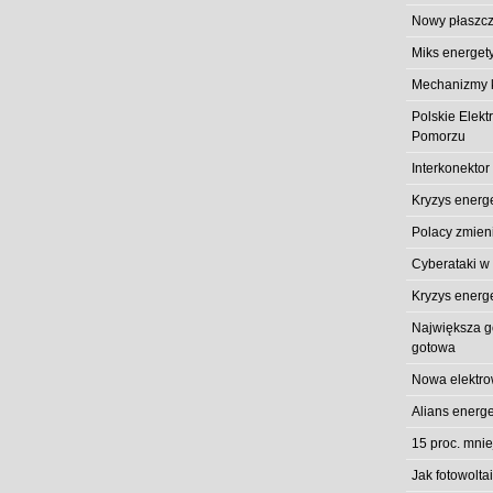
Nowy płaszcz
Miks energet
Mechanizmy k
Polskie Elek
Pomorzu
Interkonektor
Kryzys energ
Polacy zmieni
Cyberataki w
Kryzys energ
Największa gó
gotowa
Nowa elektro
Alians energe
15 proc. mni
Jak fotowolt