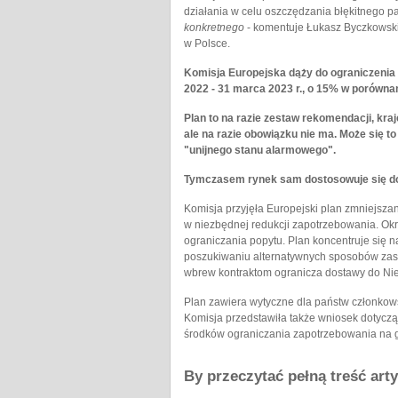
działania w celu oszczędzania błękitnego pa
konkretnego
- komentuje Łukasz Byczkowski
w Polsce.
Komisja Europejska dąży do ograniczenia 
2022 - 31 marca 2023 r., o 15% w porównan
Plan to na razie zestaw rekomendacji, kra
ale na razie obowiązku nie ma. Może się t
"unijnego stanu alarmowego".
Tymczasem rynek sam dostosowuje się do
Komisja przyjęła Europejski plan zmniejs
w niezbędnej redukcji zapotrzebowania. Okr
ograniczania popytu. Plan koncentruje się 
poszukiwaniu alternatywnych sposobów zasil
wbrew kontraktom ogranicza dostawy do Ni
Plan zawiera wytyczne dla państw członkows
Komisja przedstawiła także wniosek dotyc
środków ograniczania zapotrzebowania na 
By przeczytać pełną treść art