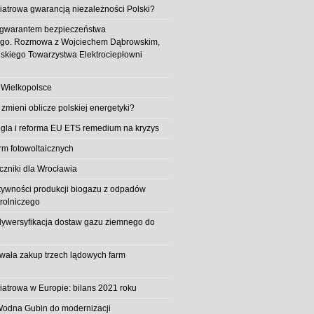
iatrowa gwarancją niezależności Polski?
 gwarantem bezpieczeństwa
ego. Rozmowa z Wojciechem Dąbrowskim,
skiego Towarzystwa Elektrociepłowni
 Wielkopolsce
 zmieni oblicze polskiej energetyki?
la i reforma EU ETS remedium na kryzys
rm fotowoltaicznych
iczniki dla Wrocławia
tywności produkcji biogazu z odpadów
rolniczego
ywersyfikacja dostaw gazu ziemnego do
owała zakup trzech lądowych farm
iatrowa w Europie: bilans 2021 roku
Wodna Gubin do modernizacji