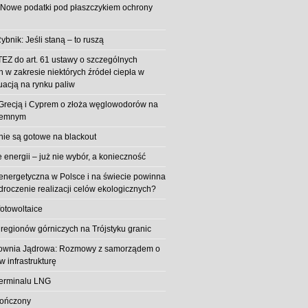
 Nowe podatki pod płaszczykiem ochrony
ybnik: Jeśli staną – to ruszą
EZ do art. 61 ustawy o szczególnych
 w zakresie niektórych źródeł ciepła w
uacją na rynku paliw
z Grecją i Cyprem o złoża węglowodorów na
iemnym
 nie są gotowe na blackout
energii – już nie wybór, a konieczność
 energetyczna w Polsce i na świecie powinna
roczenie realizacji celów ekologicznych?
fotowoltaice
 regionów górniczych na Trójstyku granic
rownia Jądrowa: Rozmowy z samorządem o
w infrastrukturę
erminalu LNG
kończony