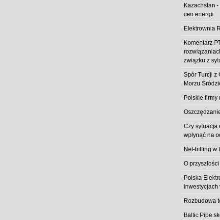
Kazachstan -
cen energii
Elektrownia R
Komentarz PT
rozwiązaniach
związku z syt
Spór Turcji 
Morzu Śródz
Polskie firmy
Oszczędzanie 
Czy sytuacja
wpłynąć na od
Net-billing w 
O przyszłości
Polska Elekt
inwestycjach 
Rozbudowa t
Baltic Pipe s