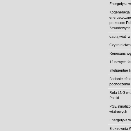
Energetyka w
Kogeneracja
energetyczn
prezesem Pol
Zawodowych
Łapią wiatr w
Czy rolnictwo
Renesans węg
12 nowych fa
Inteligentne l
Badanie efek
pochodzenia 
Rola LNG w d
Polski
PGE sfinaliz
wiatrowych
Energetyka w
Elektrownia 