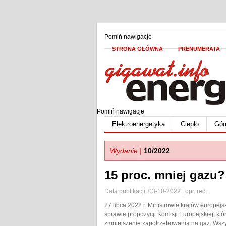
Pomiń nawigacje
STRONA GŁÓWNA
PRENUMERATA
Pomiń nawigacje
Elektroenergetyka
Ciepło
Gór
Wydanie |
10/2022
15 proc. mniej gazu?
Data publikacji: 03-10-2022 | opr. red.
27 lipca 2022 r. Ministrowie krajów europej
sprawie propozycji Komisji Europejskiej, kt
zmniejszenie zapotrzebowania na gaz. Wszy