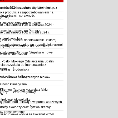
LPG
wiec 2024 r. zapisze się jako miesiąc z
sji równa zasadzeniu 10 mld drzew
ską produkcją i zapotrzebowaniem na
iu wyższych sprawności
ryczną
a elektrociepłownia w Zgierzu
 działalności TGE w czerwcu 2024 r.
ktrownia jądrowa na Pomorzu
 działalności TGE w maju 2024 r.
a ciepłownictwa
2024 r. należał do fotowoltaiki, z której
o rekordowy wolumen energii elektrycznej
y pływające terminale do Gdańska?
aży Energi Obrotu w Słupsku w nowej
stycje w Niemczech
Postój Mokrego Odsiarczania Spalin
cja pozyskała dofinansowanie z
płem...
Klimatu i Środowiska
wnia dźwiga kulturę
trwa budowa nowoczesnych bloków
alność klimatyczna
Klientów Tauronu korzysta z faktur
storzyn – Wronów gotowy
ch
rolował fotowoltaikę
ął prace nad ustawą o wsparciu wrażliwych
ergii
ieccy ekolodzy oraz Żytawa skarżą:
rów konsekwentnie…
szacunkowe wyniki za I kwartał 2024r.