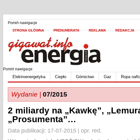
Pomiń nawigacje
STRONA GŁÓWNA
PRENUMERATA
REKLAMA
REDAKCJA
Pomiń nawigacje
Elektroenergetyka
Ciepło
Górnictwo
Gaz
Ropa naft
Wydanie |
07/2015
2 miliardy na „Kawkę”, „Lemura
„Prosumenta”…
Data publikacji: 17-07-2015 | opr. red.