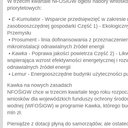
W trzecim kwartale NFOŚiGW ogłosi nabory wniosk
priorytetowych:
•
E
-
Kumulator
-
Wsparcie przedsięwzięć w zakresie n
zasobooszczędnej gospodarki Część 1) - Ekologiczn
Przemysłu
• Prosument - linia dofinansowania z przeznaczenie
mikroinstalacji odnawialnych źródeł energii
•
Kawka
-
Poprawa jakości powietrza Część 2) - Likwi
wspierająca wzrost efektywności energetycznej i ro
odnawialnych źródeł energii
•
Lemur
-
Energooszczędne budynki użyteczności pu
Kawka na nowych zasadach
NFOŚiGW chce w trzecim kwartale tego roku rozpocz
wniosków dla wojewódzkich funduszy ochrony środow
wodnej (WFOŚiGW) w programie Kawka, którego bud
mln zł.
Pieniądze z dotacji płyną do samorządów, ale ostat