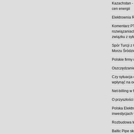
Kazachstan -
cen energii
Elektrownia R
Komentarz PT
rozwiązaniach
związku z syt
Spór Turcji 
Morzu Śródz
Polskie firmy
Oszczędzanie 
Czy sytuacja
wpłynąć na od
Net-billing w 
O przyszłości
Polska Elekt
inwestycjach 
Rozbudowa t
Baltic Pipe s