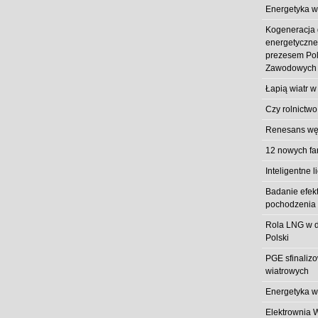
Energetyka w
Kogeneracja
energetyczn
prezesem Pol
Zawodowych
Łapią wiatr w
Czy rolnictwo
Renesans węg
12 nowych fa
Inteligentne l
Badanie efek
pochodzenia 
Rola LNG w d
Polski
PGE sfinaliz
wiatrowych
Energetyka w
Elektrownia 