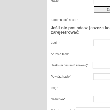
Hasło
Zapomniałeś hasła?
Jeśli nie posiadasz jeszcze k
zarejestrować:
Login
*
Adres e-mail
*
Hasło
(minimum 8 znaków)
*
Powtórz hasło
*
Imię
*
Nazwisko
*