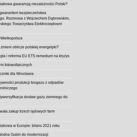
iatrowa gwarancją niezależności Polski?
 gwarantem bezpieczeństwa
ego. Rozmowa z Wojciechem Dąbrowskim,
skiego Towarzystwa Elektrociepłowni
 Wielkopolsce
 zmieni oblicze polskiej energetyki?
la i reforma EU ETS remedium na kryzys
rm fotowoltaicznych
iczniki dla Wrocławia
tywności produkcji biogazu z odpadów
rolniczego
ywersyfikacja dostaw gazu ziemnego do
owała zakup trzech lądowych farm
iatrowa w Europie: bilans 2021 roku
Wodna Gubin do modernizacji