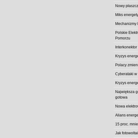
Nowy płaszcz
Miks energet
Mechanizmy k
Polskie Elek
Pomorzu
Interkonektor
Kryzys energ
Polacy zmieni
Cyberataki w
Kryzys energ
Największa gó
gotowa
Nowa elektro
Alians energe
15 proc. mni
Jak fotowolt