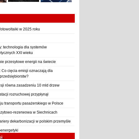
otowoltaiki w 2025 roku
y: technologia dla systemów
etycznych XXI wieku
nie przesyłowe energii na świecie
Co cięcia emisji oznaczają dla
 przedsiębiorstw?
sji równa zasadzeniu 10 mld drzew
stacji rozruchowej przypłynął
ju transportu pasażerskiego w Polsce
czytowo-rezerwowa w Siechnicach
ariery dekarbonizacji w polskim przemyśle
oenergetyki
ci