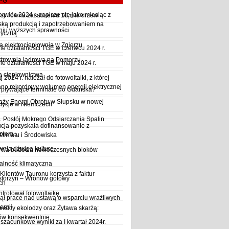
LPG
wiec 2024 r. zapisze się jako miesiąc z
sji równa zasadzeniu 10 mld drzew
ską produkcją i zapotrzebowaniem na
iu wyższych sprawności
ryczną
a elektrociepłownia w Zgierzu
 działalności TGE w czerwcu 2024 r.
ktrownia jądrowa na Pomorzu
 działalności TGE w maju 2024 r.
a ciepłownictwa
2024 r. należał do fotowoltaiki, z której
o rekordowy wolumen energii elektrycznej
y pływające terminale do Gdańska?
aży Energi Obrotu w Słupsku w nowej
stycje w Niemczech
Postój Mokrego Odsiarczania Spalin
cja pozyskała dofinansowanie z
płem...
Klimatu i Środowiska
wnia dźwiga kulturę
trwa budowa nowoczesnych bloków
alność klimatyczna
Klientów Tauronu korzysta z faktur
storzyn – Wronów gotowy
ch
rolował fotowoltaikę
ął prace nad ustawą o wsparciu wrażliwych
ergii
ieccy ekolodzy oraz Żytawa skarżą:
rów konsekwentnie…
szacunkowe wyniki za I kwartał 2024r.