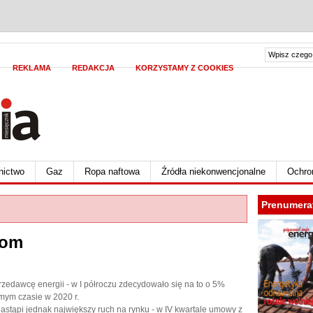
REKLAMA
REDAKCJA
KORZYSTAMY Z COOKIES
nictwo
Gaz
Ropa naftowa
Źródła niekonwencjonalne
Ochro
Prenumera
nom
przedawcę energii - w I półroczu zdecydowało się na to o 5%
mym czasie w 2020 r.
 nastąpi jednak największy ruch na rynku - w IV kwartale umowy z