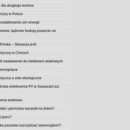
 dla drugiego komina
yczny w Polsce
ształtowania cen energii
trownie Jądrowe budują poparcie na
 Polska – Słowacja jest!
etyczny w Chinach
li nastawienie do elektrowni wiatrowych
 energetyce
etyczny a cele ekologiczne
rska elektrownia PV w Szwajcarii już
wnia wiatrowa
tyki i górnictwa wyszedł na dobre?
ej gazu?
aika pozwala oszczędzać samorządom?