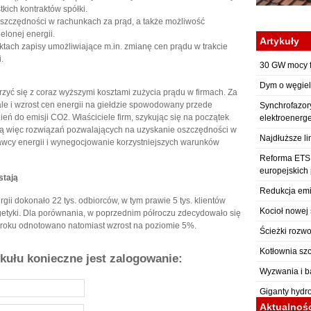
kich kontraktów spółki.
oszczędności w rachunkach za prąd, a także możliwość
elonej energii.
Artykuły
ktach zapisy umożliwiające m.in. zmianę cen prądu w trakcie
.
30 GW mocy f
Dym o węgiel
zyć się z coraz wyższymi kosztami zużycia prądu w firmach. Za
le i wzrost cen energii na giełdzie spowodowany przede
Synchrofazor
ń do emisji CO2. Właściciele firm, szykując się na początek
elektroenerg
 więc rozwiązań pozwalających na uzyskanie oszczędności w
Najdłuższe li
edawcy energii i wynegocjowanie korzystniejszych warunków
Reforma ETS: 
europejskich
stają
Redukcja emi
ii dokonało 22 tys. odbiorców, w tym prawie 5 tys. klientów
Kocioł nowej 
etyki. Dla porównania, w poprzednim półroczu zdecydowało się
o roku odnotowano natomiast wzrost na poziomie 5%.
Ścieżki rozwo
Kotłownia sz
ykułu konieczne jest zalogowanie:
Wyzwania i b
Giganty hydr
Aktualnoś