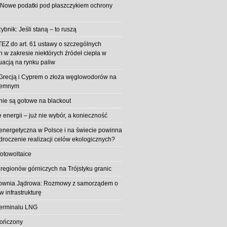
 Nowe podatki pod płaszczykiem ochrony
ybnik: Jeśli staną – to ruszą
EZ do art. 61 ustawy o szczególnych
 w zakresie niektórych źródeł ciepła w
uacją na rynku paliw
z Grecją i Cyprem o złoża węglowodorów na
iemnym
 nie są gotowe na blackout
energii – już nie wybór, a konieczność
 energetyczna w Polsce i na świecie powinna
roczenie realizacji celów ekologicznych?
fotowoltaice
 regionów górniczych na Trójstyku granic
rownia Jądrowa: Rozmowy z samorządem o
w infrastrukturę
erminalu LNG
kończony