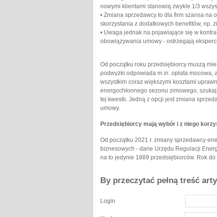
nowymi klientami stanowią zwykle 1/3 wszyst
• Zmiana sprzedawcy to dla firm szansa na 
skorzystania z dodatkowych benefitów, np. zi
• Uwaga jednak na pojawiające się w kontra
obowiązywania umowy - ostrzegają eksperci
Od początku roku przedsiębiorcy muszą mier
podwyżki odpowiada m.in. opłata mocowa, a
wszystkim coraz większymi kosztami uprawnie
energochłonnego sezonu zimowego, szukają
tej kwestii. Jedną z opcji jest zmiana sprz
umowy.
Przedsiębiorcy mają wybór i z niego korzy
Od początku 2021 r. zmiany sprzedawcy energ
biznesowych - dane Urzędu Regulacji Energ
na to jedynie 1889 przedsiębiorców. Rok d
By przeczytać pełną treść art
Login