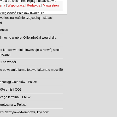
 dla polskich firm. Będą musiały stawić
ama
|
Współpraca
|
Redakcja
|
Mapa stron
m
 większość Polaków uważa, że
o jest najważniejszą cechą instalacji
ej
bniku
d mocno w górę. O ile zdrożał węgiel dla
or konsekwentnie inwestuje w rozwój sieci
etycznej
O na wodór
e powstanie farma fotowoltaiczna o mocy 50
azociąg Goleniów - Police
0% emisji CO2
jącego terminalu LNG?
rgetyczna w Polsce
rowni Szczytowo-Pompowej Dychów