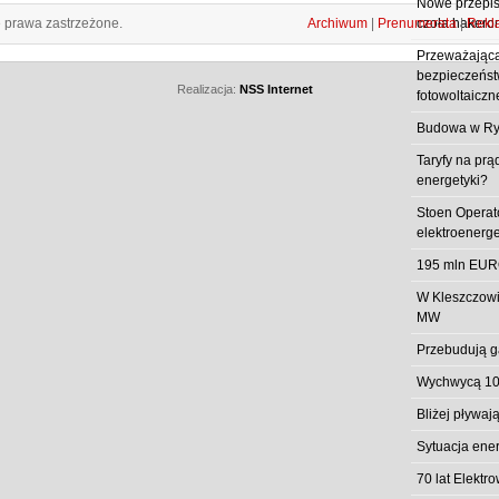
Nowe przepisy
e prawa zastrzeżone.
Archiwum
|
Prenumerata
|
Rekl
czoła hakero
Przeważająca
bezpieczeństw
Realizacja:
NSS Internet
fotowoltaiczn
Budowa w Ry
Taryfy na prą
energetyki?
Stoen Operat
elektroenerg
195 mln EUR
W Kleszczowi
MW
Przebudują g
Wychwycą 10
Bliżej pływa
Sytuacja ene
70 lat Elekt