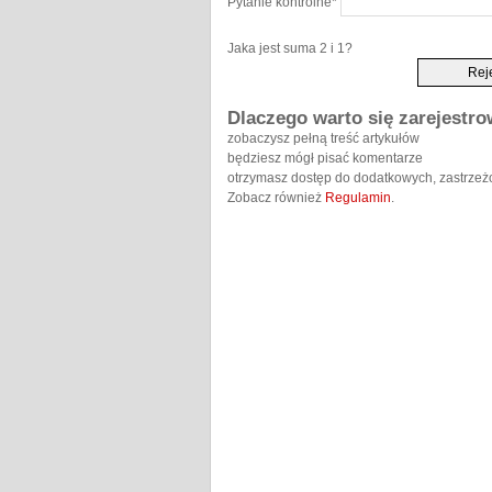
Pytanie kontrolne
*
Jaka jest suma 2 i 1?
Dlaczego warto się zarejestr
zobaczysz pełną treść artykułów
będziesz mógł pisać komentarze
otrzymasz dostęp do dodatkowych, zastrzeż
Zobacz również
Regulamin
.