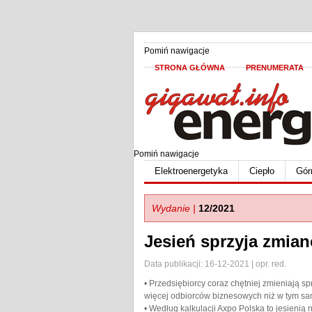
Pomiń nawigacje
STRONA GŁÓWNA
PRENUMERATA
Pomiń nawigacje
Elektroenergetyka
Ciepło
Gór
Wydanie |
12/2021
Jesień sprzyja zmia
Data publikacji: 16-12-2021 | opr. red.
• Przedsiębiorcy coraz chętniej zmieniają s
więcej odbiorców biznesowych niż w tym sa
• Według kalkulacji Axpo Polska to jesienią