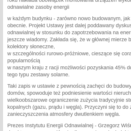
roku nakłada obowiązek montowania urządzeń wykor
odnawialne zasoby energii
w każdym budynku - zarówno nowo budowanym, jak
obecnie. Projekt Ustawy jest dalej poddawany dyskusj
odnawialnej w stosunku do zapotrzebowania na energ
jeszcze wiadomy. Zakłada się, że w głównej mierze
kolektory słoneczne,
w szczególności rurowo-próżniowe, cieszące się cor
popularnością
w naszym kraju z racji możliwości pozyskania 45% 
tego typu zestawy solarne.
Taki zapis w ustawie z pewnością zachęci do budo
domów, spowoduje też podniesienie wartości nieruc
wielkoobszarowe ograniczenie zużycia tradycyjnie s
kopalnych (gazu, prądu i węgla). Przyczyni się to do 
zanieczyszczenia atmosfery dwutlenkiem węgla.
Prezes Instytutu Energii Odnawialnej - Grzegorz Wiśn