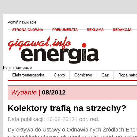
Pomiń nawigacje
STRONA GŁÓWNA
PRENUMERATA
REKLAMA
REDAKCJA
Pomiń nawigacje
Elektroenergetyka
Ciepło
Górnictwo
Gaz
Ropa naft
Wydanie |
08/2012
Kolektory trafią na strzechy?
Data publikacji: 16-08-2012 | opr. red.
Dyrektywa do Ustawy o Odnawialnych Źródłach Ener