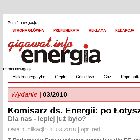
Pomiń nawigacje
STRONA GŁÓWNA
PRENUMERATA
REKLAMA
REDAKCJA
Pomiń nawigacje
Elektroenergetyka
Ciepło
Górnictwo
Gaz
Ropa naft
Wydanie |
03/2010
Komisarz ds. Energii: po Łotys
Dla nas - lepiej już było?
Data publikacji: 05-03-2010 | opr. red.