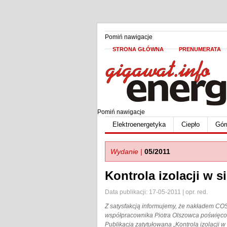
Pomiń nawigacje
STRONA GŁÓWNA
PRENUMERATA
Pomiń nawigacje
Elektroenergetyka
Ciepło
Gór
Wydanie |
05/2011
Kontrola izolacji w s
Data publikacji: 17-05-2011 | opr. red.
Z satysfakcją informujemy, że nakładem CO
współpracownika Piotra Olszowca poświęco
Publikacja zatytułowana „Kontrola izolacji w