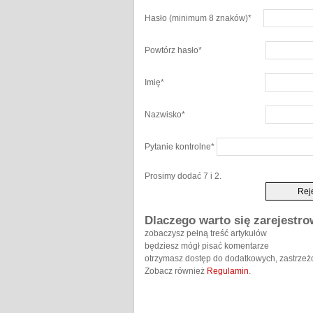
Hasło
(minimum 8 znaków)
*
Powtórz hasło
*
Imię
*
Nazwisko
*
Pytanie kontrolne
*
Prosimy dodać 7 i 2.
Dlaczego warto się zarejestr
zobaczysz pełną treść artykułów
będziesz mógł pisać komentarze
otrzymasz dostęp do dodatkowych, zastrzeż
Zobacz również
Regulamin
.