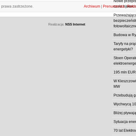
Nowe przepisy
e prawa zastrzeżone.
Archiwum
|
Prenumerata
|
Rekl
czoła hakero
Przeważająca
bezpieczeństw
Realizacja:
NSS Internet
fotowoltaiczn
Budowa w Ry
Taryfy na prą
energetyki?
Stoen Operat
elektroenerg
195 mln EUR
W Kleszczowi
MW
Przebudują g
Wychwycą 10
Bliżej pływa
Sytuacja ene
70 lat Elekt