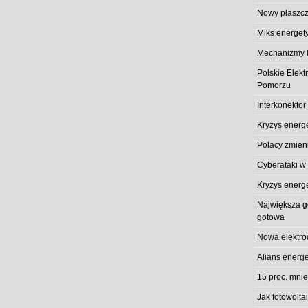
Nowy płaszcz
Miks energet
Mechanizmy k
Polskie Elek
Pomorzu
Interkonektor
Kryzys energ
Polacy zmieni
Cyberataki w
Kryzys energ
Największa gó
gotowa
Nowa elektro
Alians energe
15 proc. mni
Jak fotowolt