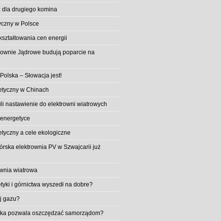
 dla drugiego komina
yczny w Polsce
ształtowania cen energii
trownie Jądrowe budują poparcie na
 Polska – Słowacja jest!
etyczny w Chinach
li nastawienie do elektrowni wiatrowych
 energetyce
etyczny a cele ekologiczne
rska elektrownia PV w Szwajcarii już
wnia wiatrowa
tyki i górnictwa wyszedł na dobre?
ej gazu?
aika pozwala oszczędzać samorządom?