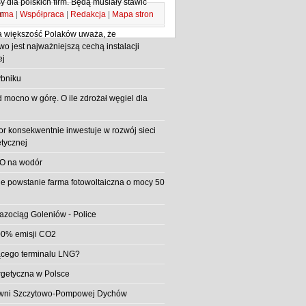
 dla polskich firm. Będą musiały stawić
ama
|
Współpraca
|
Redakcja
|
Mapa stron
m
 większość Polaków uważa, że
o jest najważniejszą cechą instalacji
ej
bniku
d mocno w górę. O ile zdrożał węgiel dla
or konsekwentnie inwestuje w rozwój sieci
etycznej
O na wodór
e powstanie farma fotowoltaiczna o mocy 50
azociąg Goleniów - Police
0% emisji CO2
jącego terminalu LNG?
rgetyczna w Polsce
rowni Szczytowo-Pompowej Dychów