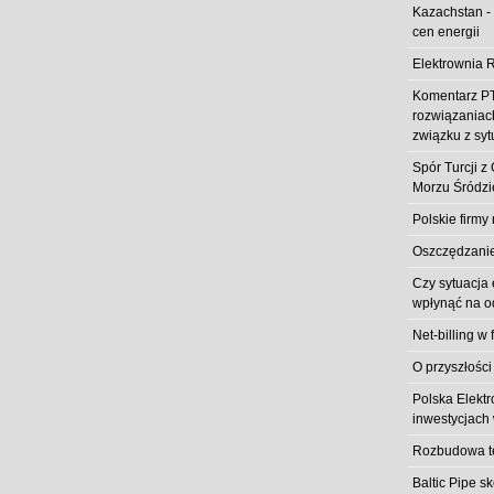
Kazachstan -
cen energii
Elektrownia R
Komentarz PT
rozwiązaniach
związku z syt
Spór Turcji 
Morzu Śródz
Polskie firmy
Oszczędzanie 
Czy sytuacja
wpłynąć na od
Net-billing w 
O przyszłości
Polska Elekt
inwestycjach 
Rozbudowa t
Baltic Pipe s