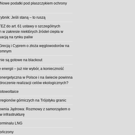
 Nowe podatki pod płaszczykiem ochrony
ybnik: Jeśli staną – to ruszą
EZ do art. 61 ustawy o szczególnych
 w zakresie niektórych źródeł ciepła w
uacją na rynku paliw
z Grecją i Cyprem o złoża węglowodorów na
iemnym
 nie są gotowe na blackout
energii – już nie wybór, a konieczność
 energetyczna w Polsce i na świecie powinna
roczenie realizacji celów ekologicznych?
fotowoltaice
 regionów górniczych na Trójstyku granic
rownia Jądrowa: Rozmowy z samorządem o
w infrastrukturę
erminalu LNG
kończony