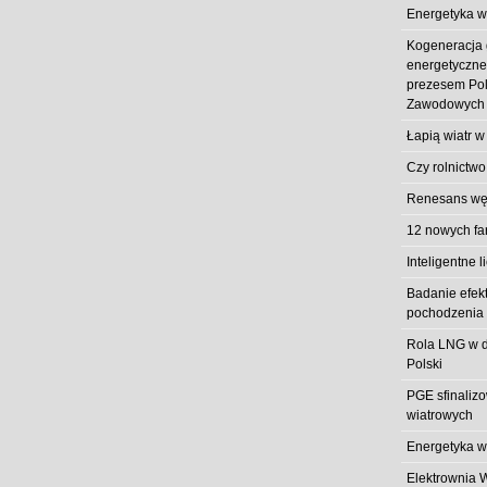
Energetyka w
Kogeneracja
energetyczn
prezesem Pol
Zawodowych
Łapią wiatr w
Czy rolnictwo
Renesans węg
12 nowych fa
Inteligentne l
Badanie efek
pochodzenia 
Rola LNG w d
Polski
PGE sfinaliz
wiatrowych
Energetyka w
Elektrownia 