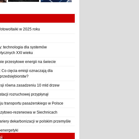
otowoltaiki w 2025 roku
y: technologia dla systemów
etycznych XXI wieku
nie przesyłowe energii na świecie
Co cięcia emisji oznaczają dla
 przedsiębiorstw?
sji równa zasadzeniu 10 mld drzew
stacji rozruchowej przypłynął
ju transportu pasażerskiego w Polsce
czytowo-rezerwowa w Siechnicach
ariery dekarbonizacji w polskim przemyśle
oenergetyki
ci