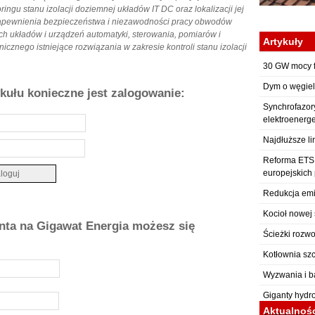
ngu stanu izolacji doziemnej układów IT DC oraz lokalizacji jej
 zapewnienia bezpieczeństwa i niezawodności pracy obwodów
ch układów i urządzeń automatyki, sterowania, pomiarów i
Artykuły
cznego istniejące rozwiązania w zakresie kontroli stanu izolacji
30 GW mocy f
Dym o węgiel
ykułu konieczne jest zalogowanie:
Synchrofazor
elektroenerg
Najdłuższe li
Reforma ETS: 
europejskich
Redukcja emi
Kocioł nowej 
onta na Gigawat Energia możesz się
Ścieżki rozwo
Kotłownia sz
Wyzwania i b
Giganty hydr
Aktualnoś