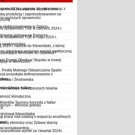
LPG
wiec 2024 r. zapisze się jako miesiąc z
sji równa zasadzeniu 10 mld drzew
ską produkcją i zapotrzebowaniem na
iu wyższych sprawności
ryczną
a elektrociepłownia w Zgierzu
 działalności TGE w czerwcu 2024 r.
ktrownia jądrowa na Pomorzu
 działalności TGE w maju 2024 r.
a ciepłownictwa
2024 r. należał do fotowoltaiki, z której
o rekordowy wolumen energii elektrycznej
y pływające terminale do Gdańska?
aży Energi Obrotu w Słupsku w nowej
stycje w Niemczech
Postój Mokrego Odsiarczania Spalin
cja pozyskała dofinansowanie z
płem...
Klimatu i Środowiska
wnia dźwiga kulturę
trwa budowa nowoczesnych bloków
alność klimatyczna
Klientów Tauronu korzysta z faktur
storzyn – Wronów gotowy
ch
rolował fotowoltaikę
ął prace nad ustawą o wsparciu wrażliwych
ergii
ieccy ekolodzy oraz Żytawa skarżą:
rów konsekwentnie…
szacunkowe wyniki za I kwartał 2024r.