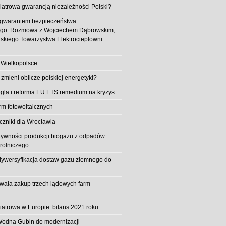
iatrowa gwarancją niezależności Polski?
 gwarantem bezpieczeństwa
ego. Rozmowa z Wojciechem Dąbrowskim,
skiego Towarzystwa Elektrociepłowni
 Wielkopolsce
 zmieni oblicze polskiej energetyki?
la i reforma EU ETS remedium na kryzys
rm fotowoltaicznych
iczniki dla Wrocławia
tywności produkcji biogazu z odpadów
rolniczego
ywersyfikacja dostaw gazu ziemnego do
owała zakup trzech lądowych farm
iatrowa w Europie: bilans 2021 roku
Wodna Gubin do modernizacji