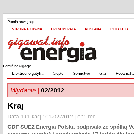
Pomiń nawigacje
STRONA GŁÓWNA
PRENUMERATA
REKLAMA
REDAKCJA
Pomiń nawigacje
Elektroenergetyka
Ciepło
Górnictwo
Gaz
Ropa naft
Wydanie |
02/2012
Kraj
Data publikacji: 01-02-2012 | opr. red.
GDF SUEZ Energia Polska podpisała ze spółką 