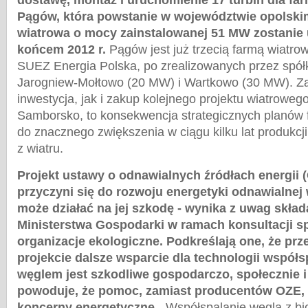
dostawę, montaż i uruchomienie 17 turbin dla fa
Pągów, która powstanie w województwie opolski
wiatrowa o mocy zainstalowanej 51 MW zostanie
końcem 2012 r.
Pągów jest już trzecią farmą wiatro
SUEZ Energia Polska, po zrealizowanych przez spół
Jarogniew-Mołtowo (20 MW) i Wartkowo (30 MW). 
inwestycja, jak i zakup kolejnego projektu wiatrowego
Samborsko, to konsekwencja strategicznych planów 
do znacznego zwiększenia w ciągu kilku lat produkcj
z wiatru.
Projekt ustawy o odnawialnych źródłach energii (
przyczyni się do rozwoju energetyki odnawialnej 
może działać na jej szkodę - wynika z uwag skła
Ministerstwa Gospodarki w ramach konsultacji s
organizacje ekologiczne. Podkreślają one, że pr
projekcie dalsze wsparcie dla technologii współ
węglem jest szkodliwe gospodarczo, społecznie i
powoduje, że pomoc, zamiast producentów OZE,
koncerny energetyczne.
„Współspalanie węgla z bi