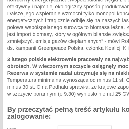
efektywny i najmniej ekologiczny sposób produkowania
Dalsze jego wspieranie wzmocni tylko monopol kon
energetycznych i tragicznie odbije się na naszych l
połowa współspalanego surowca to biomasa leśna.
jest import biomasy, który w ogólnym bilansie zwięks
zmniejszyć, emisję gazów cieplarnianych" - mówi Robe
ds. kampanii Greenpeace Polska, członka Koalicji Kl
3 lutego polskie elektrownie pracowały na najwyż
obrotach. W wieczornym szczycie osiągnęły moc
Rezerwa w systemie nadal utrzymuje się na niski
Temperatura minimalna wynosząca od minus 11 st. 
minus 30 st. C na Podhalu sprawiła, że krajowe zap
w szczycie porannym (o 9:30) wyniosło niemal 25 G
By przeczytać pełną treść artykułu k
zalogowanie: