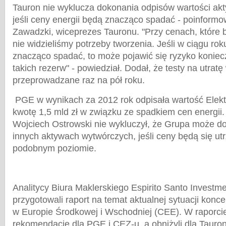
Tauron nie wyklucza dokonania odpisów wartości ak
jeśli ceny energii będą znacząco spadać - poinformo
Zawadzki, wiceprezes Tauronu. "Przy cenach, które b
nie widzieliśmy potrzeby tworzenia. Jeśli w ciągu ro
znacząco spadać, to może pojawić się ryzyko koniec
takich rezerw" - powiedział. Dodał, że testy na utratę
przeprowadzane raz na pół roku.
PGE w wynikach za 2012 rok odpisała wartość Elek
kwotę 1,5 mld zł w związku ze spadkiem cen energi
Wojciech Ostrowski nie wykluczył, że Grupa może 
innych aktywach wytwórczych, jeśli ceny będą się u
podobnym poziomie.
Analitycy Biura Maklerskiego Espirito Santo Investm
przygotowali raport na temat aktualnej sytuacji kon
w Europie Środkowej i Wschodniej (CEE). W raporcie
rekomendacje dla PGE i CEZ-u, a obniżyli dla Tauron