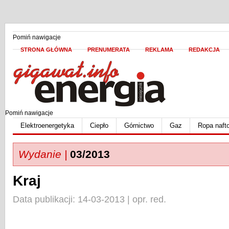
Pomiń nawigacje
STRONA GŁÓWNA
PRENUMERATA
REKLAMA
REDAKCJA
Pomiń nawigacje
Elektroenergetyka
Ciepło
Górnictwo
Gaz
Ropa naft
Wydanie |
03/2013
Kraj
Data publikacji: 14-03-2013 | opr. red.