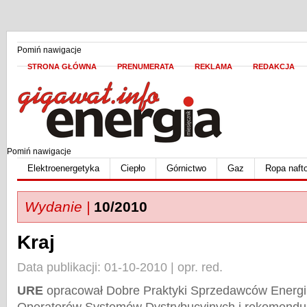
Pomiń nawigacje
STRONA GŁÓWNA
PRENUMERATA
REKLAMA
REDAKCJA
Pomiń nawigacje
Elektroenergetyka
Ciepło
Górnictwo
Gaz
Ropa naft
Wydanie |
10/2010
Kraj
Data publikacji: 01-10-2010 | opr. red.
URE
opracował Dobre Praktyki Sprzedawców Energii 