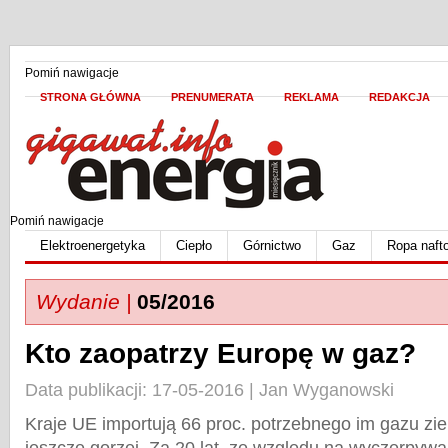
Pomiń nawigacje
STRONA GŁÓWNA
PRENUMERATA
REKLAMA
REDAKCJA
Pomiń nawigacje
Elektroenergetyka
Ciepło
Górnictwo
Gaz
Ropa naft
Wydanie |
05/2016
Kto zaopatrzy Europę w gaz?
Data publikacji: 17-05-2016 | Jan Wyganowski
Kraje UE importują 66 proc. potrzebnego im gazu zi