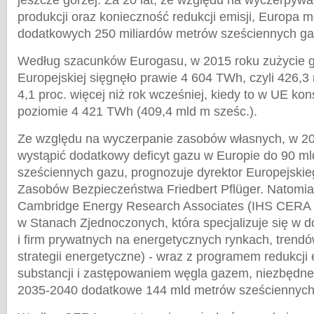
jeszcze gorzej. Za 20 lat, ze względu na wyczerpywa
produkcji oraz konieczność redukcji emisji, Europa
dodatkowych 250 miliardów metrów sześciennych g
Według szacunków Eurogasu, w 2015 roku zużycie g
Europejskiej sięgnęło prawie 4 604 TWh, czyli 426,3 
4,1 proc. więcej niż rok wcześniej, kiedy to w UE k
poziomie 4 421 TWh (409,4 mld m sześc.).
Ze względu na wyczerpanie zasobów własnych, w 2
wystąpić dodatkowy deficyt gazu w Europie do 90 m
sześciennych gazu, prognozuje dyrektor Europejskie
Zasobów Bezpieczeństwa Friedbert Pflüger. Natomia
Cambridge Energy Research Associates (IHS CERA -
w Stanach Zjednoczonych, która specjalizuje się w d
i firm prywatnych na energetycznych rynkach, trend
strategii energetyczne) - wraz z programem redukcji 
substancji i zastępowaniem węgla gazem, niezbędne
2035-2040 dodatkowe 144 mld metrów sześciennych