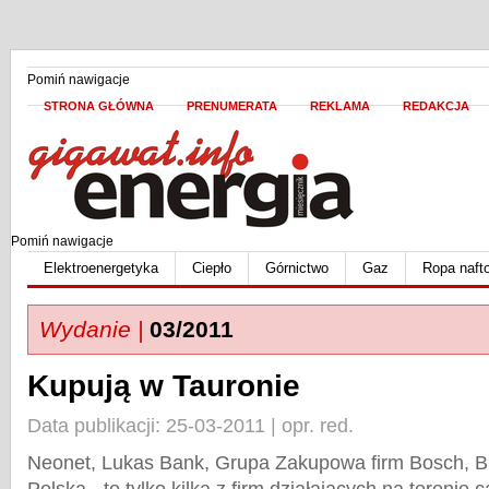
Pomiń nawigacje
STRONA GŁÓWNA
PRENUMERATA
REKLAMA
REDAKCJA
Pomiń nawigacje
Elektroenergetyka
Ciepło
Górnictwo
Gaz
Ropa naft
Wydanie |
03/2011
Kupują w Tauronie
Data publikacji: 25-03-2011 | opr. red.
Neonet, Lukas Bank, Grupa Zakupowa firm Bosch, 