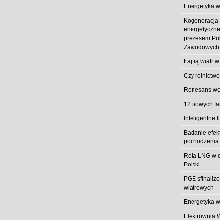
Energetyka w
Kogeneracja
energetyczn
prezesem Pol
Zawodowych
Łapią wiatr w
Czy rolnictwo
Renesans węg
12 nowych fa
Inteligentne l
Badanie efek
pochodzenia 
Rola LNG w d
Polski
PGE sfinaliz
wiatrowych
Energetyka w
Elektrownia 