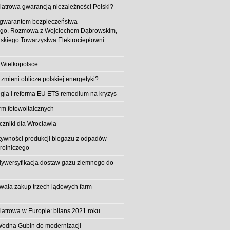
iatrowa gwarancją niezależności Polski?
 gwarantem bezpieczeństwa
ego. Rozmowa z Wojciechem Dąbrowskim,
skiego Towarzystwa Elektrociepłowni
 Wielkopolsce
 zmieni oblicze polskiej energetyki?
la i reforma EU ETS remedium na kryzys
rm fotowoltaicznych
iczniki dla Wrocławia
tywności produkcji biogazu z odpadów
rolniczego
ywersyfikacja dostaw gazu ziemnego do
owała zakup trzech lądowych farm
iatrowa w Europie: bilans 2021 roku
Wodna Gubin do modernizacji