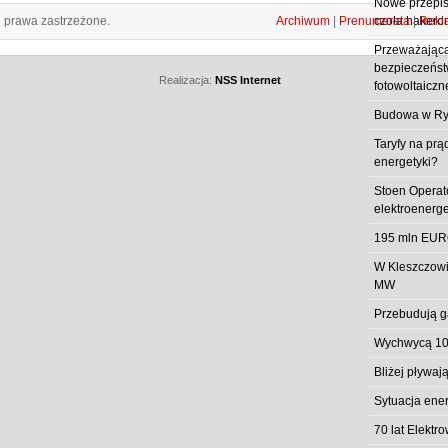
Nowe przepisy
e prawa zastrzeżone.
Archiwum
|
Prenumerata
|
Rekl
czoła hakero
Przeważająca
bezpieczeństw
Realizacja:
NSS Internet
fotowoltaiczn
Budowa w Ry
Taryfy na prą
energetyki?
Stoen Operat
elektroenerg
195 mln EUR
W Kleszczowi
MW
Przebudują g
Wychwycą 10
Bliżej pływa
Sytuacja ene
70 lat Elekt