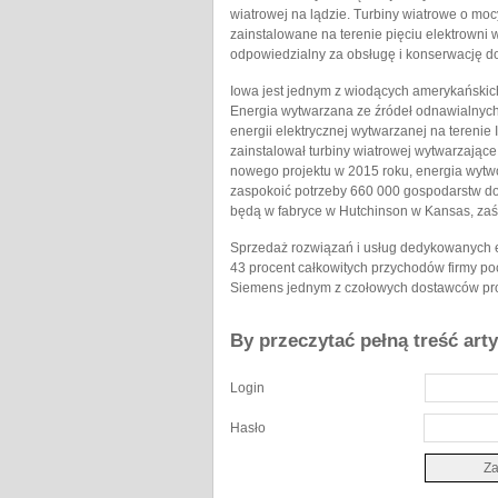
wiatrowej na lądzie. Turbiny wiatrowe o mo
zainstalowane na terenie pięciu elektrowni
odpowiedzialny za obsługę i konserwację d
Iowa jest jednym z wiodących amerykańskich
Energia wytwarzana ze źródeł odnawialnych 
energii elektrycznej wytwarzanej na tereni
zainstalował turbiny wiatrowej wytwarzające
nowego projektu w 2015 roku, energia wytw
zaspokoić potrzeby 660 000 gospodarstw d
będą w fabryce w Hutchinson w Kansas, zaś 
Sprzedaż rozwiązań i usług dedykowanych en
43 procent całkowitych przychodów firmy poc
Siemens jednym z czołowych dostawców proe
By przeczytać pełną treść art
Login
Hasło