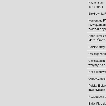
Kazachstan -
cen energii
Elektrownia R
Komentarz PT
rozwiązaniach
związku z syt
Spór Turcji 
Morzu Śródz
Polskie firmy
Oszczędzanie 
Czy sytuacja
wpłynąć na od
Net-billing w 
O przyszłości
Polska Elekt
inwestycjach 
Rozbudowa t
Baltic Pipe s