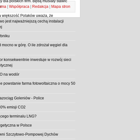
 dla polskich firm. Będą musiały stawić
ama
|
Współpraca
|
Redakcja
|
Mapa stron
m
 większość Polaków uważa, że
o jest najważniejszą cechą instalacji
ej
bniku
d mocno w górę. O ile zdrożał węgiel dla
or konsekwentnie inwestuje w rozwój sieci
etycznej
O na wodór
e powstanie farma fotowoltaiczna o mocy 50
azociąg Goleniów - Police
0% emisji CO2
jącego terminalu LNG?
rgetyczna w Polsce
rowni Szczytowo-Pompowej Dychów