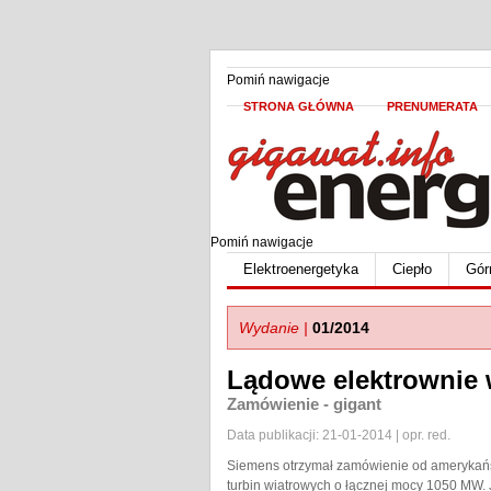
Pomiń nawigacje
STRONA GŁÓWNA
PRENUMERATA
Pomiń nawigacje
Elektroenergetyka
Ciepło
Gór
Wydanie |
01/2014
Lądowe elektrownie 
Zamówienie - gigant
Data publikacji: 21-01-2014 | opr. red.
Siemens otrzymał zamówienie od amerykań
turbin wiatrowych o łącznej mocy 1050 MW. 