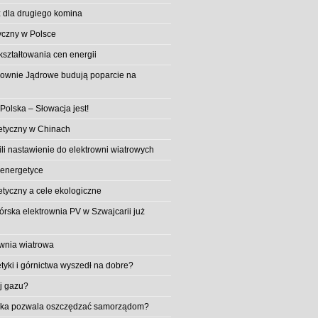
 dla drugiego komina
yczny w Polsce
ształtowania cen energii
trownie Jądrowe budują poparcie na
 Polska – Słowacja jest!
etyczny w Chinach
li nastawienie do elektrowni wiatrowych
 energetyce
etyczny a cele ekologiczne
rska elektrownia PV w Szwajcarii już
wnia wiatrowa
tyki i górnictwa wyszedł na dobre?
ej gazu?
aika pozwala oszczędzać samorządom?