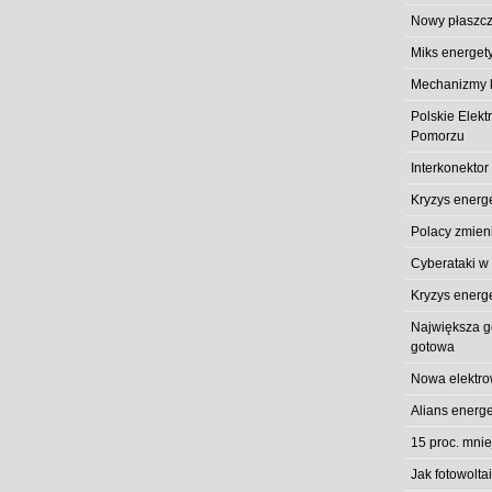
Nowy płaszcz
Miks energet
Mechanizmy k
Polskie Elek
Pomorzu
Interkonektor
Kryzys energ
Polacy zmieni
Cyberataki w
Kryzys energ
Największa gó
gotowa
Nowa elektro
Alians energe
15 proc. mni
Jak fotowolt