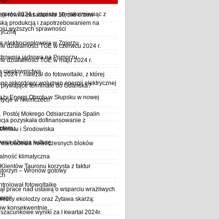
LPG
wiec 2024 r. zapisze się jako miesiąc z
sji równa zasadzeniu 10 mld drzew
ską produkcją i zapotrzebowaniem na
iu wyższych sprawności
ryczną
a elektrociepłownia w Zgierzu
 działalności TGE w czerwcu 2024 r.
ktrownia jądrowa na Pomorzu
 działalności TGE w maju 2024 r.
a ciepłownictwa
2024 r. należał do fotowoltaiki, z której
o rekordowy wolumen energii elektrycznej
y pływające terminale do Gdańska?
aży Energi Obrotu w Słupsku w nowej
stycje w Niemczech
Postój Mokrego Odsiarczania Spalin
cja pozyskała dofinansowanie z
płem...
Klimatu i Środowiska
wnia dźwiga kulturę
trwa budowa nowoczesnych bloków
alność klimatyczna
Klientów Tauronu korzysta z faktur
storzyn – Wronów gotowy
ch
rolował fotowoltaikę
ął prace nad ustawą o wsparciu wrażliwych
ergii
ieccy ekolodzy oraz Żytawa skarżą:
rów konsekwentnie…
szacunkowe wyniki za I kwartał 2024r.