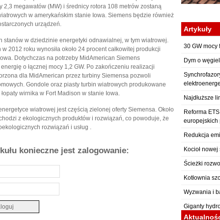
cy 2,3 megawatów (MW) i średnicy rotora 108 metrów zostaną
 wiatrowych w amerykańskim stanie Iowa. Siemens będzie również
ostarczonych urządzeń.
Artykuły
 stanów w dziedzinie energetyki odnawialnej, w tym wiatrowej.
30 GW mocy f
w 2012 roku wynosiła około 24 procent całkowitej produkcji
e Iowa. Dotychczas na potrzeby MidAmerican Siemens
Dym o węgiel
 energię o łącznej mocy 1,2 GW. Po zakończeniu realizacji
Synchrofazor
orzona dla MidAmerican przez turbiny Siemensa pozwoli
elektroenerg
omowych. Gondole oraz piasty turbin wiatrowych produkowane
łopaty wirnika w Fort Madison w stanie Iowa.
Najdłuższe li
ergetyce wiatrowej jest częścią zielonej oferty Siemensa. Około
Reforma ETS: 
hodzi z ekologicznych produktów i rozwiązań, co powoduje, że ​​
europejskich
kologicznych rozwiązań i usług .
Redukcja emi
ykułu konieczne jest zalogowanie:
Kocioł nowej 
Ścieżki rozwo
Kotłownia sz
Wyzwania i b
Giganty hydr
Aktualnoś