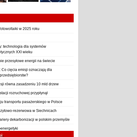
otowoltaiki w 2025 roku
y: technologia dla systemów
etycznych XXI wieku
nie przesyłowe energii na świecie
Co cięcia emisji oznaczają dla
 przedsiębiorstw?
sji równa zasadzeniu 10 mld drzew
stacji rozruchowej przypłynął
ju transportu pasażerskiego w Polsce
czytowo-rezerwowa w Siechnicach
ariery dekarbonizacji w polskim przemyśle
oenergetyki
ci