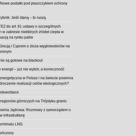
 Nowe podatki pod płaszczykiem ochrony
ybnik: Jeśli staną – to ruszą
EZ do art. 61 ustawy o szczególnych
 w zakresie niektórych źródeł ciepła w
uacją na rynku paliw
z Grecją i Cyprem o złoża węglowodorów na
iemnym
 nie są gotowe na blackout
energii – już nie wybór, a konieczność
 energetyczna w Polsce i na świecie powinna
roczenie realizacji celów ekologicznych?
fotowoltaice
 regionów górniczych na Trójstyku granic
rownia Jądrowa: Rozmowy z samorządem o
w infrastrukturę
erminalu LNG
kończony