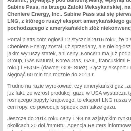
Atlantic, pływający pod banderą Malty, wpłynął 
Sabine Pass, na brzegu Zatoki Meksykańskiej, n
Cheniere Energy, Inc.. Sabine Pass stał się pier
LNG, z którego ruszył eksport amerykańskiego g
pochodzącego z amerykańskich złóż niekonwenc
Portal platts.com ogłosił 12 stycznia 2016 roku, że 
Cheniere Energy został już sprzedany, ale nie ogłosz
jakim wyruszy statek, ani ceny. Koncern ma już po
Group, Gas Natural, Korea Gas, GAIL, francuskimi 
roku) i ENGIE (dawnej GDF Suez). Łączny eksport
sięgnąć 60 mln ton rocznie do 2019 r.
Trudno na razie wyrokować, czy amerykański gaz „zal
już fakt, że wzrost produkcji gazu w USA wystarcza t
rosnącego popyty krajowego, to eksport LNG rusza 
cen ropy, co powoduje spadek cen także gazu.
Jeszcze do 2014 roku ceny LNG na azjatyckim rynku
okolicach 20 dol./mmBtu. Agencja Reuters informowa