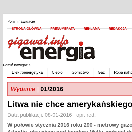
Pomiń nawigacje
STRONA GŁÓWNA
PRENUMERATA
REKLAMA
REDAKCJA
Pomiń nawigacje
Elektroenergetyka
Ciepło
Górnictwo
Gaz
Ropa naft
Wydanie |
01/2016
Litwa nie chce amerykańskieg
Data publikacji: 08-01-2016 | opr. red.
W połowie stycznia 2016 roku 290
-
metrowy gazo