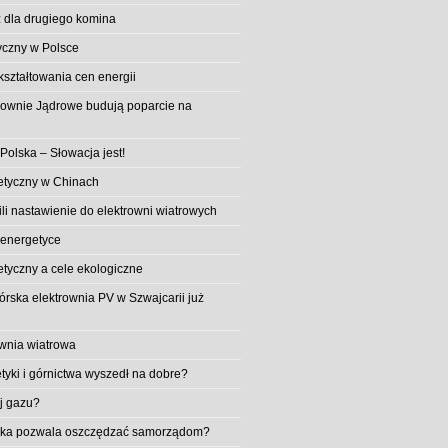
 dla drugiego komina
yczny w Polsce
ształtowania cen energii
trownie Jądrowe budują poparcie na
 Polska – Słowacja jest!
etyczny w Chinach
li nastawienie do elektrowni wiatrowych
 energetyce
etyczny a cele ekologiczne
rska elektrownia PV w Szwajcarii już
wnia wiatrowa
tyki i górnictwa wyszedł na dobre?
ej gazu?
aika pozwala oszczędzać samorządom?