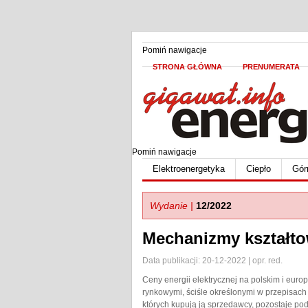
Pomiń nawigacje
STRONA GŁÓWNA
PRENUMERATA
Pomiń nawigacje
Elektroenergetyka
Ciepło
Gór
Wydanie |
12/2022
Mechanizmy kształto
Data publikacji: 20-12-2022 | opr. red.
Ceny energii elektrycznej na polskim i eur
rynkowymi, ściśle określonymi w przepisac
których kupują ją sprzedawcy, pozostaje po