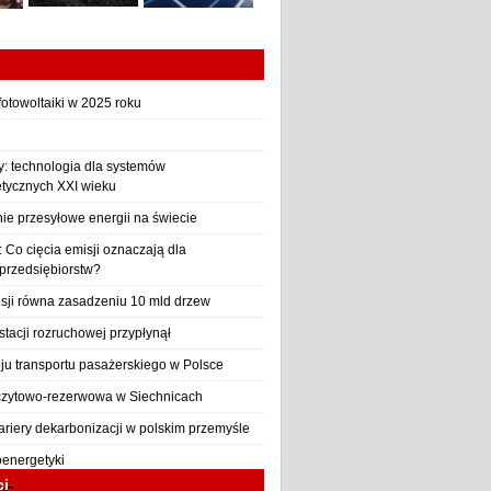
otowoltaiki w 2025 roku
y: technologia dla systemów
etycznych XXI wieku
nie przesyłowe energii na świecie
Co cięcia emisji oznaczają dla
 przedsiębiorstw?
sji równa zasadzeniu 10 mld drzew
stacji rozruchowej przypłynął
ju transportu pasażerskiego w Polsce
czytowo-rezerwowa w Siechnicach
ariery dekarbonizacji w polskim przemyśle
oenergetyki
ci