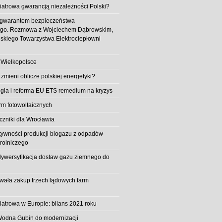
iatrowa gwarancją niezależności Polski?
 gwarantem bezpieczeństwa
ego. Rozmowa z Wojciechem Dąbrowskim,
skiego Towarzystwa Elektrociepłowni
 Wielkopolsce
 zmieni oblicze polskiej energetyki?
la i reforma EU ETS remedium na kryzys
rm fotowoltaicznych
iczniki dla Wrocławia
tywności produkcji biogazu z odpadów
rolniczego
ywersyfikacja dostaw gazu ziemnego do
owała zakup trzech lądowych farm
iatrowa w Europie: bilans 2021 roku
Wodna Gubin do modernizacji