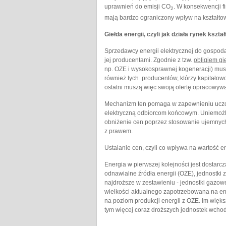
uprawnień do emisji CO
. W konsekwencji 
2
mają bardzo ograniczony wpływ na kształto
Giełda energii, czyli jak działa rynek kszta
Sprzedawcy energii elektrycznej do gospoda
jej producentami. Zgodnie z tzw.
obligiem g
np. OZE i wysokosprawnej kogeneracji) mus
również tych producentów, którzy kapitałow
ostatni muszą więc swoją ofertę opracowyw
Mechanizm ten pomaga w zapewnieniu uczci
elektryczną odbiorcom końcowym. Uniemożli
obniżenie cen poprzez stosowanie ujemnych
z prawem.
Ustalanie cen, czyli co wpływa na wartość e
Energia w pierwszej kolejności jest dostarc
odnawialne źródła energii (OZE), jednostki
najdroższe w zestawieniu - jednostki gazow
wielkości aktualnego zapotrzebowana na en
na poziom produkcji energii z OZE. Im więk
tym więcej coraz droższych jednostek wcho