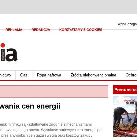
REKLAMA
REDAKCJA
KORZYSTAMY Z COOKIES
nictwo
Gaz
Ropa naftowa
Źródła niekonwencjonalne
Ochro
Prenumera
wania cen energii
opejskim rynku są kształtowane zgodnie z mechanizmami
h obowiązującego prawa. Wysokość hurtowych cen energii, po
d presją wysokich cen gazu i węgla oraz kosztów zakupu