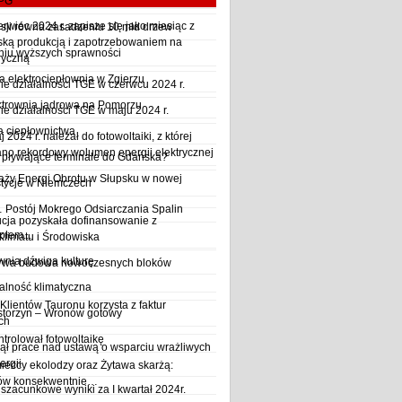
LPG
wiec 2024 r. zapisze się jako miesiąc z
sji równa zasadzeniu 10 mld drzew
ską produkcją i zapotrzebowaniem na
iu wyższych sprawności
ryczną
a elektrociepłownia w Zgierzu
 działalności TGE w czerwcu 2024 r.
ktrownia jądrowa na Pomorzu
 działalności TGE w maju 2024 r.
a ciepłownictwa
2024 r. należał do fotowoltaiki, z której
o rekordowy wolumen energii elektrycznej
y pływające terminale do Gdańska?
aży Energi Obrotu w Słupsku w nowej
stycje w Niemczech
Postój Mokrego Odsiarczania Spalin
cja pozyskała dofinansowanie z
płem...
Klimatu i Środowiska
wnia dźwiga kulturę
trwa budowa nowoczesnych bloków
alność klimatyczna
Klientów Tauronu korzysta z faktur
storzyn – Wronów gotowy
ch
rolował fotowoltaikę
ął prace nad ustawą o wsparciu wrażliwych
ergii
ieccy ekolodzy oraz Żytawa skarżą:
rów konsekwentnie…
szacunkowe wyniki za I kwartał 2024r.