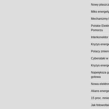
Nowy płaszcz
Miks energet
Mechanizmy k
Polskie Elek
Pomorzu
Interkonektor
Kryzys energ
Polacy zmieni
Cyberataki w
Kryzys energ
Największa gó
gotowa
Nowa elektro
Alians energe
15 proc. mni
Jak fotowolt