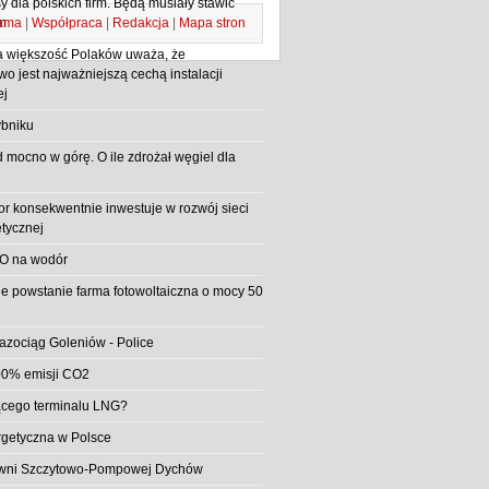
 dla polskich firm. Będą musiały stawić
ama
|
Współpraca
|
Redakcja
|
Mapa stron
m
 większość Polaków uważa, że
o jest najważniejszą cechą instalacji
ej
bniku
d mocno w górę. O ile zdrożał węgiel dla
or konsekwentnie inwestuje w rozwój sieci
etycznej
O na wodór
e powstanie farma fotowoltaiczna o mocy 50
azociąg Goleniów - Police
0% emisji CO2
jącego terminalu LNG?
rgetyczna w Polsce
rowni Szczytowo-Pompowej Dychów