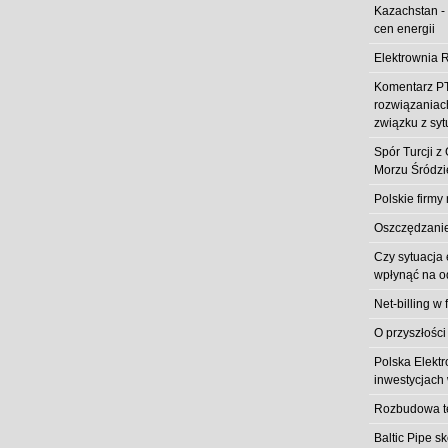
Kazachstan -
cen energii
Elektrownia R
Komentarz PT
rozwiązaniach
związku z syt
Spór Turcji 
Morzu Śródz
Polskie firmy
Oszczędzanie 
Czy sytuacja
wpłynąć na od
Net-billing w 
O przyszłości
Polska Elekt
inwestycjach 
Rozbudowa t
Baltic Pipe s