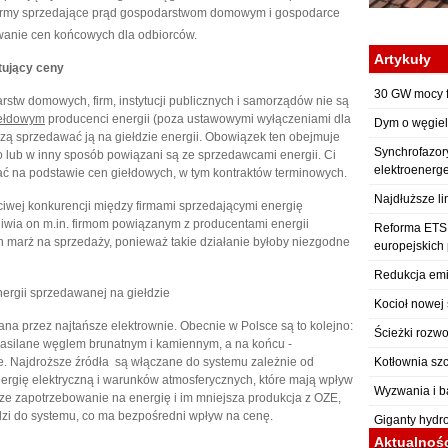
firmy sprzedające prąd gospodarstwom domowym i gospodarce
wanie cen końcowych dla odbiorców.
Artykuły
łtujący ceny
30 GW mocy f
rstw domowych, firm, instytucji publicznych i samorządów nie są
iełdowym
producenci energii (poza ustawowymi wyłączeniami dla
Dym o węgiel
zą sprzedawać ją na giełdzie energii. Obowiązek ten obejmuje
Synchrofazor
o lub w inny sposób powiązani są ze sprzedawcami energii. Ci
elektroenerg
ać na podstawie cen giełdowych, w tym kontraktów terminowych.
Najdłuższe li
wej konkurencji między firmami sprzedającymi energię
wia on m.in. firmom powiązanym z producentami energii
Reforma ETS: 
 marż na sprzedaży, ponieważ takie działanie byłoby niezgodne
europejskich
Redukcja emi
nergii sprzedawanej na giełdzie
Kocioł nowej 
zana przez najtańsze elektrownie. Obecnie w Polsce są to kolejno:
Ścieżki rozwo
 zasilane węglem brunatnym i kamiennym, a na końcu -
Kotłownia sz
e. Najdroższe źródła są włączane do systemu zależnie od
ergię elektryczną i warunków atmosferycznych, które mają wpływ
Wyzwania i b
sze zapotrzebowanie na energię i im mniejsza produkcja z OZE,
dzi do systemu, co ma bezpośredni wpływ na cenę.
Giganty hydr
Aktualnoś