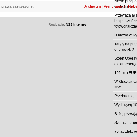
Nowe przepisy
e prawa zastrzeżone.
Archiwum
|
Prenumerata
|
Rekl
czoła hakero
Przeważająca
bezpieczeństw
Realizacja:
NSS Internet
fotowoltaiczn
Budowa w Ry
Taryfy na prą
energetyki?
Stoen Operat
elektroenerg
195 mln EUR
W Kleszczowi
MW
Przebudują g
Wychwycą 10
Bliżej pływa
Sytuacja ene
70 lat Elekt