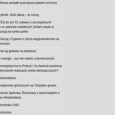
 Nowe podatki pod płaszczykiem ochrony
ybnik: Jeśli staną – to ruszą
EZ do art. 61 ustawy o szczególnych
 w zakresie niektórych źródeł ciepła w
uacją na rynku paliw
z Grecją i Cyprem o złoża węglowodorów na
iemnym
 nie są gotowe na blackout
energii – już nie wybór, a konieczność
 energetyczna w Polsce i na świecie powinna
roczenie realizacji celów ekologicznych?
fotowoltaice
 regionów górniczych na Trójstyku granic
rownia Jądrowa: Rozmowy z samorządem o
w infrastrukturę
erminalu LNG
kończony