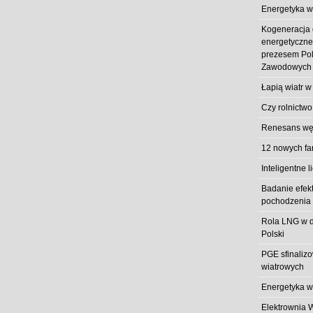
Energetyka w
Kogeneracja
energetyczn
prezesem Pol
Zawodowych
Łapią wiatr w
Czy rolnictwo
Renesans węg
12 nowych fa
Inteligentne l
Badanie efek
pochodzenia 
Rola LNG w d
Polski
PGE sfinaliz
wiatrowych
Energetyka w
Elektrownia 