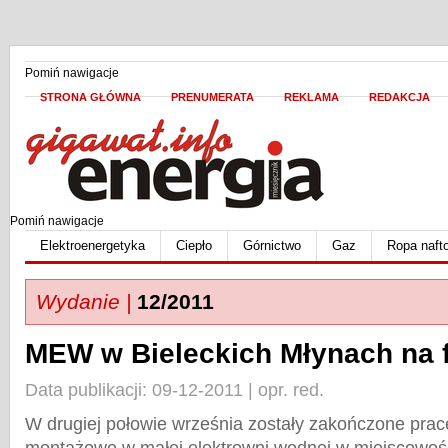
Pomiń nawigacje
STRONA GŁÓWNA
PRENUMERATA
REKLAMA
REDAKCJA
Pomiń nawigacje
Elektroenergetyka
Ciepło
Górnictwo
Gaz
Ropa naft
Wydanie |
12/2011
MEW w Bieleckich Młynach na f
Data publikacji: 09-12-2011 | opr. red.
W drugiej połowie września zostały zakończone pra