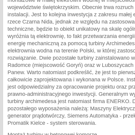
montażowe w małej elektrowni wodnej w miejscowośc
województwie świętokrzyskim. Obecnie trwa rozruch
instalacji. Jest to kolejna inwestycja z zakresu małej
rzece Czarna Nida, jednak ze względu na zastosowa
techniczne, będzie to obiekt unikatowy na skalę ogól
wyróżnia tą elektrownię, to fakt przetwarzania energ
energię mechaniczną za pomocą turbiny Archimedesa.
elektrownia wodna na terenie Polski, w której zasto
rozwiązanie. Dwie pozostałe turbiny zainstalowano
Radomce (miejscowość Goryń) oraz w Luboszycach 
Panew. Warto natomiast podkreślić, że jest to pierw
całkowicie zaprojektowana i wykonana w Polsce. Inst
jest odpowiedzialny za opracowanie projektu oraz p
prawno-administracyjnego inwestycji. Generalnym 
turbiny archimedesa jest natomiast firma ENERKO.
pozostałego wyposażenia należą: Maszyny Elektryc
generator prądotwórczy, Siemens Automatyka - prze
Promatik Kielce - system sterowania.
Montaż turbiny w betonowej komorze