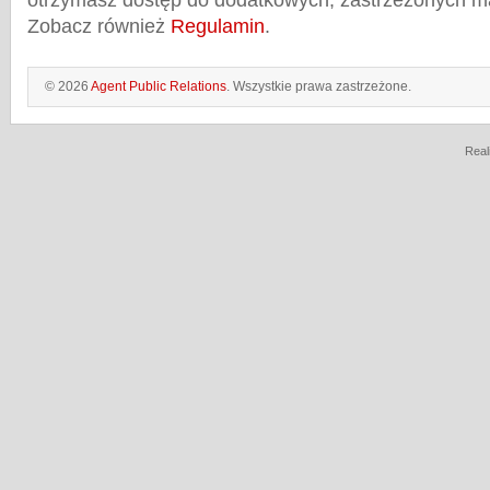
otrzymasz dostęp do dodatkowych, zastrzeżonych m
Zobacz również
Regulamin
.
© 2026
Agent Public Relations
. Wszystkie prawa zastrzeżone.
Real