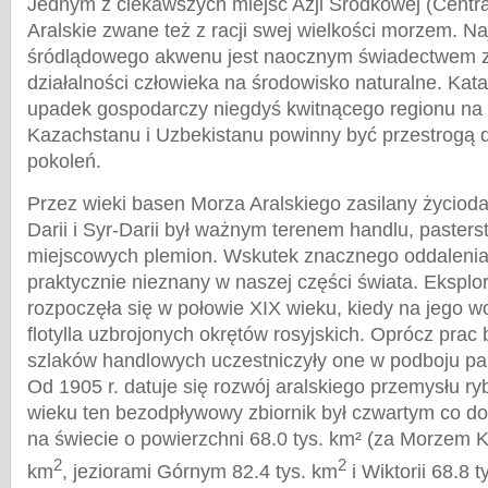
Jednym z ciekawszych miejsc Azji Środkowej (Central
Aralskie zwane też z racji swej wielkości morzem. Na
śródlądowego akwenu jest naocznym świadectwem 
działalności człowieka na środowisko naturalne. Kata
upadek gospodarczy niegdyś kwitnącego regionu na
Kazachstanu i Uzbekistanu powinny być przestrogą 
pokoleń.
Przez wieki basen Morza Aralskiego zasilany życio
Darii i Syr-Darii był ważnym terenem handlu, pasters
miejscowych plemion. Wskutek znacznego oddalenia
praktycznie nieznany w naszej części świata. Eksplor
rozpoczęła się w połowie XIX wieku, kiedy na jego w
flotylla uzbrojonych okrętów rosyjskich. Oprócz pra
szlaków handlowych uczestniczyły one w podboju pa
Od 1905 r. datuje się rozwój aralskiego przemysłu 
wieku ten bezodpływowy zbiornik był czwartym co do
na świecie o powierzchni 68.0 tys. km² (za Morzem K
2
2
km
, jeziorami Górnym 82.4 tys. km
i Wiktorii 68.8 t