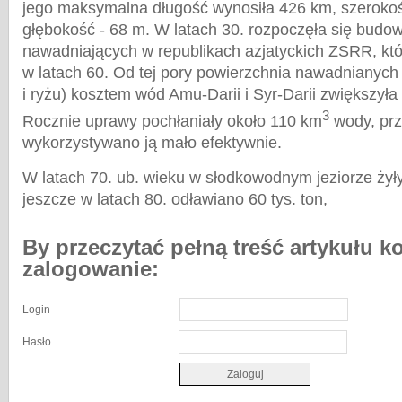
jego maksymalna długość wynosiła 426 km, szerokoś
głębokość - 68 m. W latach 30. rozpoczęła się budo
nawadniających w republikach azjatyckich ZSRR, kt
w latach 60. Od tej pory powierzchnia nawadnianych
i ryżu) kosztem wód Amu-Darii i Syr-Darii zwiększyła 
3
Rocznie uprawy pochłaniały około 110 km
wody, pr
wykorzystywano ją mało efektywnie.
W latach 70. ub. wieku w słodkowodnym jeziorze żyły
jeszcze w latach 80. odławiano 60 tys. ton,
By przeczytać pełną treść artykułu k
zalogowanie:
Login
Hasło