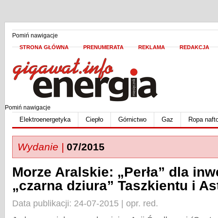
Pomiń nawigacje
STRONA GŁÓWNA
PRENUMERATA
REKLAMA
REDAKCJA
Pomiń nawigacje
Elektroenergetyka
Ciepło
Górnictwo
Gaz
Ropa naft
Wydanie |
07/2015
Morze Aralskie: „Perła” dla in
„czarna dziura” Taszkientu i A
Data publikacji: 24-07-2015 | opr. red.