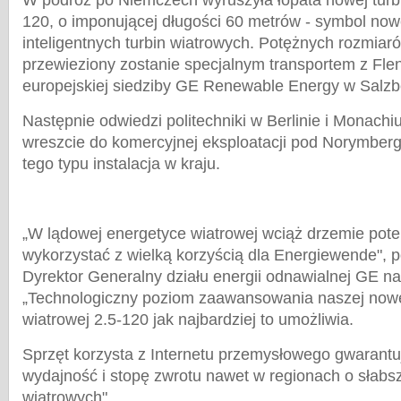
W podróż po Niemczech wyruszyła łopata nowej turbi
120, o imponującej długości 60 metrów - symbol nowe
inteligentnych turbin wiatrowych. Potężnych rozmiar
przewieziony zostanie specjalnym transportem z Fle
europejskiej siedziby GE Renewable Energy w Salzb
Następnie odwiedzi politechniki w Berlinie i Monachi
wreszcie do komercyjnej eksploatacji pod Norymberg
tego typu instalacja w kraju.
„W lądowej energetyce wiatrowej wciąż drzemie pote
wykorzystać z wielką korzyścią dla Energiewende", pow
Dyrektor Generalny działu energii odnawialnej GE n
„Technologiczny poziom zaawansowania naszej nowej 
wiatrowej 2.5-120 jak najbardziej to umożliwia.
Sprzęt korzysta z Internetu przemysłowego gwarant
wydajność i stopę zwrotu nawet w regionach o słab
wiatrowych".