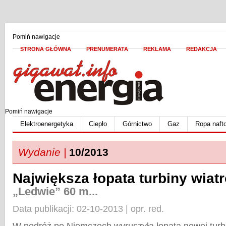
Pomiń nawigacje
STRONA GŁÓWNA
PRENUMERATA
REKLAMA
REDAKCJA
Pomiń nawigacje
Elektroenergetyka
Ciepło
Górnictwo
Gaz
Ropa naft
Wydanie |
10/2013
Największa łopata turbiny wiat
„Ledwie” 60 m...
Data publikacji: 02-10-2013 | opr. red.