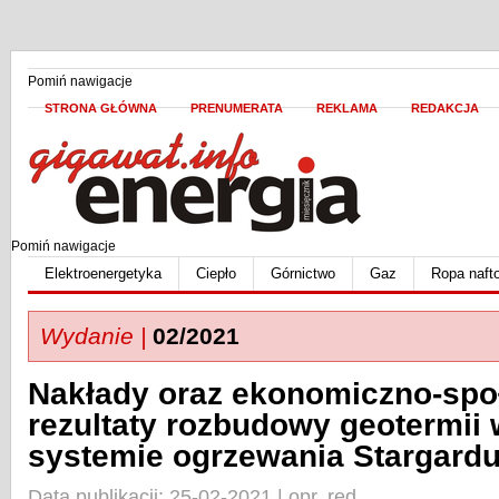
Pomiń nawigacje
STRONA GŁÓWNA
PRENUMERATA
REKLAMA
REDAKCJA
Pomiń nawigacje
Elektroenergetyka
Ciepło
Górnictwo
Gaz
Ropa naft
Wydanie |
02/2021
Nakłady oraz ekonomiczno-spo
rezultaty rozbudowy geotermii
systemie ogrzewania Stargard
Data publikacji: 25-02-2021 | opr. red.