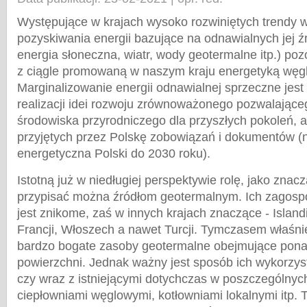
Występujące w krajach wysoko rozwiniętych trendy w
pozyskiwania energii bazujące na odnawialnych jej ź
energia słoneczna, wiatr, wody geotermalne itp.) po
z ciągle promowaną w naszym kraju energetyką węg
Marginalizowanie energii odnawialnej sprzeczne jest
realizacji idei rozwoju zrównoważonego pozwalające
środowiska przyrodniczego dla przyszłych pokoleń, a
przyjętych przez Polskę zobowiązań i dokumentów (np
energetyczna Polski do 2030 roku).
Istotną już w niedługiej perspektywie rolę, jako zna
przypisać można źródłom geotermalnym. Ich zagosp
jest znikome, zaś w innych krajach znaczące - Island
Francji, Włoszech a nawet Turcji. Tymczasem właśni
bardzo bogate zasoby geotermalne obejmujące pona
powierzchni. Jednak ważny jest sposób ich wykorzys
czy wraz z istniejącymi dotychczas w poszczególnyc
ciepłowniami węglowymi, kotłowniami lokalnymi itp.