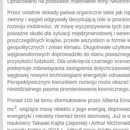
Opracowano na podstawie materiałów firmy Neutrin
Przez ostatnie dekady paliwa organiczne takie jak ro
ziemny i węgiel odgrywały decydującą role w procesach
rozwoju mobilności. W miarę wyczerpywania tych za
poważne skutki dla sytuacji międzynarodowej i wewn
poszczególnych krajów, przede wszystkim w formie k
geopolitycznych i zmian klimatu. Długotrwałe użytko
węglowodorowych doprowadziło do stanu poważnego
przyszłości ludzkość. Dla uniknięcia czarnego scena
podejmuje zobowiązania zastąpienia dotychczasowej 
węglowej nowymi technologiami energetyki odnawial
Perspektywicznym kierunkiem rozwoju może okazać 
niewidzialnego pasma promieniowania kosmicznego.
Ponad 100 lat temu sformułowane przez Alberta Eins
2
mc
, wiążące masę obiektu z jego energią, doprowad
energetyki i niestety również broni atomowej. Już w 
naukowcy Takaaki Kajita (Japonia) i Arthur McDonald
nagrody Nobla w 2015 r., odkryli nowe źródło energii -