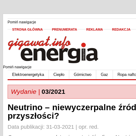
Pomiń nawigacje
STRONA GŁÓWNA
PRENUMERATA
REKLAMA
REDAKCJA
Pomiń nawigacje
Elektroenergetyka
Ciepło
Górnictwo
Gaz
Ropa naft
Wydanie |
03/2021
Neutrino – niewyczerpalne źród
przyszłości?
Data publikacji: 31-03-2021 | opr. red.