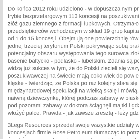
Do końca 2012 roku udzielono - w dopuszczalnym pr
trybie bezprzetargowym 113 koncesji na poszukiwan
złóż gazu ziemnego z formacji łupkowych. Otrzymało
przedsiębiorców wchodzącym w skład 19 grup kapita
od 1 do 15 koncesji. Obejmują one powierzchnię rów
jednej trzeciej terytorium Polski pokrywając sobą pra
potencjalny obszaru występowania tego surowca zlo
basenie bałtycko - podlasko - lubelskim. Zdania są p
widzą już sukces w tym, że do Polski zlecieli się wsz
poszukiwawczej na świecie mają cokolwiek do powied
klęskę - twierdząc, że Polska po raz kolejny stała się 
międzynarodowej spekulacji na wielką skalę i mówią
naiwną dziewczynkę, której podczas zabawy w piasko
pod pozorami zabawy w doktora ściągnęli majtki i gdz
włożyć palce. Prawda - jak zawsze zresztą - leży gdz
3Legs Resources sprzedał swoje wszystkie udziały 
koncesjach firmie Rose Petroleum tłumacząc to potrze