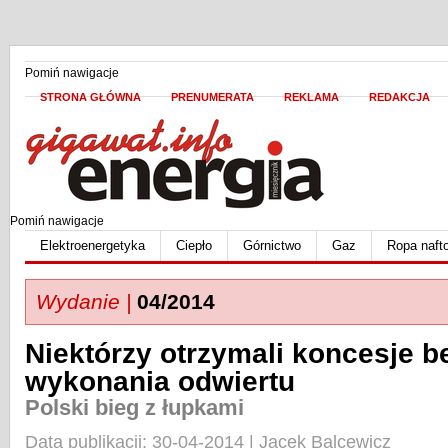
Pomiń nawigacje
STRONA GŁÓWNA
PRENUMERATA
REKLAMA
REDAKCJA
Pomiń nawigacje
Elektroenergetyka
Ciepło
Górnictwo
Gaz
Ropa naft
Wydanie |
04/2014
Niektórzy otrzymali koncesje b
wykonania odwiertu
Polski bieg z łupkami
Data publikacji: 30-04-2014 | Jacek Balcewicz