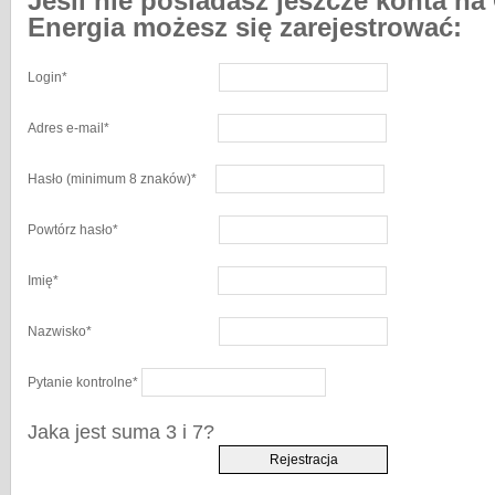
Jeśli nie posiadasz jeszcze konta na
Energia możesz się zarejestrować:
Login
*
Adres e-mail
*
Hasło
(minimum 8 znaków)
*
Powtórz hasło
*
Imię
*
Nazwisko
*
Pytanie kontrolne
*
Jaka jest suma 3 i 7?