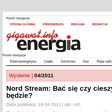
Pomiń nawigacje
STRONA GŁÓWNA
PRENUMERATA
REKLAMA
REDAKCJA
Pomiń nawigacje
Elektroenergetyka
Ciepło
Górnictwo
Gaz
Ropa naft
Wydanie |
04/2011
Nord Stream: Bać się czy ciesz
będzie?
Data publikacji: 19-04-2011 | opr. red.