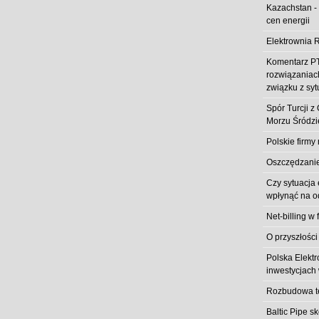
Kazachstan -
cen energii
Elektrownia R
Komentarz PT
rozwiązaniach
związku z syt
Spór Turcji 
Morzu Śródz
Polskie firmy
Oszczędzanie 
Czy sytuacja
wpłynąć na od
Net-billing w 
O przyszłości
Polska Elekt
inwestycjach 
Rozbudowa t
Baltic Pipe s