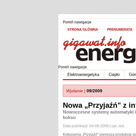
Pomiń nawigacje
STRONA GŁÓWNA
PRENUMERATA
Pomiń nawigacje
Elektroenergetyka
Ciepło
Gór
Wydanie |
09/2009
Nowa „Przyjaźń" z i
Nowoczesne systemy automatyki i 
koksu
Data publikacji: 04-09-2009 | opr. red.
Koksownia „Przyjaźń" pierwszą produkcję da