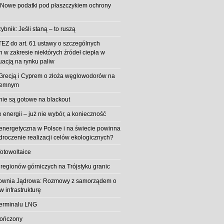
 Nowe podatki pod płaszczykiem ochrony
ybnik: Jeśli staną – to ruszą
EZ do art. 61 ustawy o szczególnych
 w zakresie niektórych źródeł ciepła w
uacją na rynku paliw
z Grecją i Cyprem o złoża węglowodorów na
iemnym
 nie są gotowe na blackout
energii – już nie wybór, a konieczność
 energetyczna w Polsce i na świecie powinna
roczenie realizacji celów ekologicznych?
fotowoltaice
 regionów górniczych na Trójstyku granic
rownia Jądrowa: Rozmowy z samorządem o
w infrastrukturę
erminalu LNG
kończony