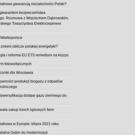
iatrowa gwarancją niezależności Polski?
 gwarantem bezpieczeństwa
ego. Rozmowa z Wojciechem Dąbrowskim,
skiego Towarzystwa Elektrociepłowni
 Wielkopolsce
 zmieni oblicze polskiej energetyki?
la i reforma EU ETS remedium na kryzys
rm fotowoltaicznych
iczniki dla Wrocławia
tywności produkcji biogazu z odpadów
rolniczego
ywersyfikacja dostaw gazu ziemnego do
owała zakup trzech lądowych farm
iatrowa w Europie: bilans 2021 roku
Wodna Gubin do modernizacji