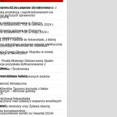
LPG
wiec 2024 r. zapisze się jako miesiąc z
sji równa zasadzeniu 10 mld drzew
ską produkcją i zapotrzebowaniem na
iu wyższych sprawności
ryczną
a elektrociepłownia w Zgierzu
 działalności TGE w czerwcu 2024 r.
ktrownia jądrowa na Pomorzu
 działalności TGE w maju 2024 r.
a ciepłownictwa
2024 r. należał do fotowoltaiki, z której
o rekordowy wolumen energii elektrycznej
y pływające terminale do Gdańska?
aży Energi Obrotu w Słupsku w nowej
stycje w Niemczech
Postój Mokrego Odsiarczania Spalin
cja pozyskała dofinansowanie z
płem...
Klimatu i Środowiska
wnia dźwiga kulturę
trwa budowa nowoczesnych bloków
alność klimatyczna
Klientów Tauronu korzysta z faktur
storzyn – Wronów gotowy
ch
rolował fotowoltaikę
ął prace nad ustawą o wsparciu wrażliwych
ergii
ieccy ekolodzy oraz Żytawa skarżą:
rów konsekwentnie…
szacunkowe wyniki za I kwartał 2024r.