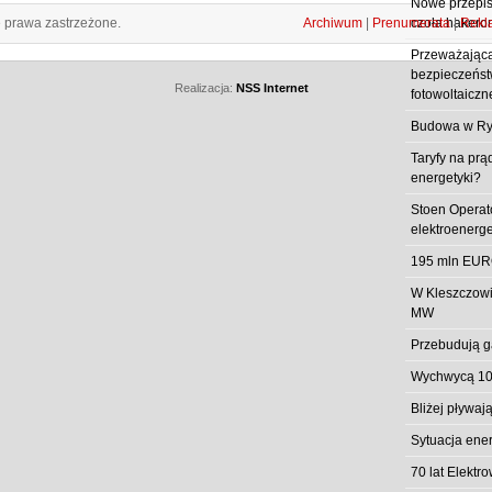
Nowe przepisy
e prawa zastrzeżone.
Archiwum
|
Prenumerata
|
Rekl
czoła hakero
Przeważająca
bezpieczeństw
Realizacja:
NSS Internet
fotowoltaiczn
Budowa w Ry
Taryfy na prą
energetyki?
Stoen Operat
elektroenerg
195 mln EUR
W Kleszczowi
MW
Przebudują g
Wychwycą 10
Bliżej pływa
Sytuacja ene
70 lat Elekt