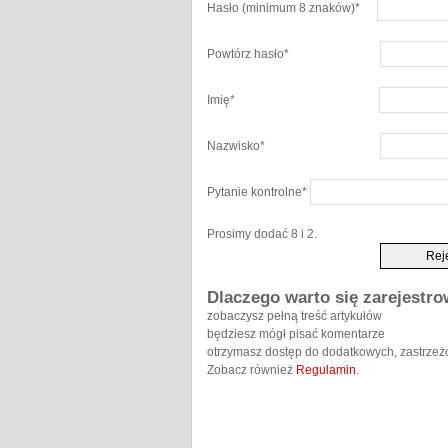
Hasło
(minimum 8 znaków)
*
Powtórz hasło
*
Imię
*
Nazwisko
*
Pytanie kontrolne
*
Prosimy dodać 8 i 2.
Dlaczego warto się zarejestr
zobaczysz pełną treść artykułów
będziesz mógł pisać komentarze
otrzymasz dostęp do dodatkowych, zastrzeż
Zobacz również
Regulamin
.