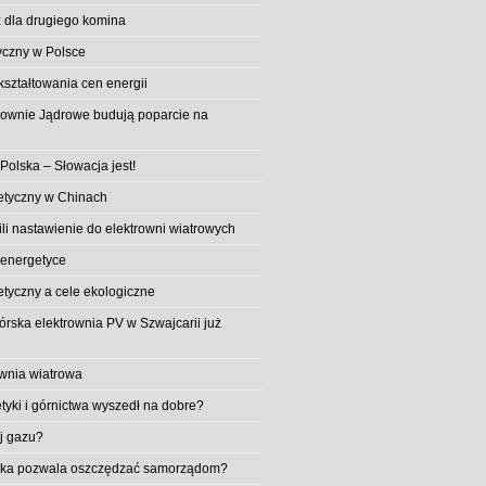
 dla drugiego komina
yczny w Polsce
ształtowania cen energii
trownie Jądrowe budują poparcie na
 Polska – Słowacja jest!
etyczny w Chinach
li nastawienie do elektrowni wiatrowych
 energetyce
etyczny a cele ekologiczne
rska elektrownia PV w Szwajcarii już
wnia wiatrowa
tyki i górnictwa wyszedł na dobre?
ej gazu?
aika pozwala oszczędzać samorządom?