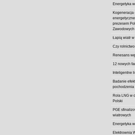
Energetyka w
Kogeneracja
energetyczn
prezesem Pol
Zawodowych
Łapią wiatr w
Czy rolnictwo
Renesans węg
12 nowych fa
Inteligentne l
Badanie efek
pochodzenia 
Rola LNG w d
Polski
PGE sfinaliz
wiatrowych
Energetyka w
Elektrownia 