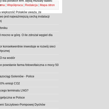
 dla polskich firm. Będą musiały stawić
ama
|
Współpraca
|
Redakcja
|
Mapa stron
m
 większość Polaków uważa, że
o jest najważniejszą cechą instalacji
ej
bniku
d mocno w górę. O ile zdrożał węgiel dla
or konsekwentnie inwestuje w rozwój sieci
etycznej
O na wodór
e powstanie farma fotowoltaiczna o mocy 50
azociąg Goleniów - Police
0% emisji CO2
jącego terminalu LNG?
rgetyczna w Polsce
rowni Szczytowo-Pompowej Dychów