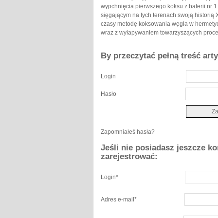
wypchnięcia pierwszego koksu z baterii nr 1
sięgającym na tych terenach swoją historią
czasy metodę koksowania węgla w hermetyc
wraz z wyłapywaniem towarzyszących proceso
By przeczytać pełną treść art
Login
Hasło
Zapomniałeś hasła?
Jeśli nie posiadasz jeszcze k
zarejestrować:
Login
*
Adres e-mail
*