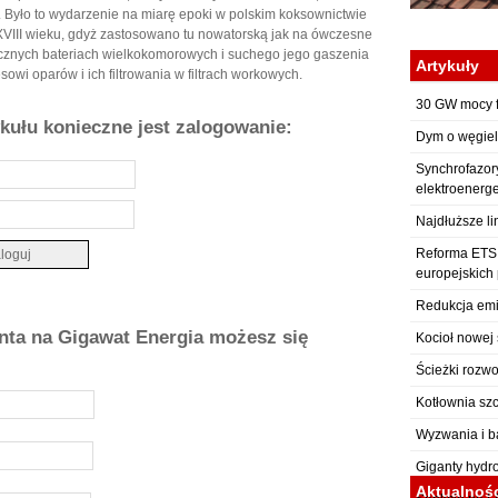
. Było to wydarzenie na miarę epoki w polskim koksownictwie
 XVIII wieku, gdyż zastosowano tu nowatorską jak na ówczesne
znych bateriach wielkokomorowych i suchego jego gaszenia
Artykuły
wi oparów i ich filtrowania w filtrach workowych.
30 GW mocy f
ykułu konieczne jest zalogowanie:
Dym o węgiel
Synchrofazor
elektroenerg
Najdłuższe li
Reforma ETS: 
europejskich
Redukcja emi
onta na Gigawat Energia możesz się
Kocioł nowej 
Ścieżki rozwo
Kotłownia sz
Wyzwania i b
Giganty hydr
Aktualnoś