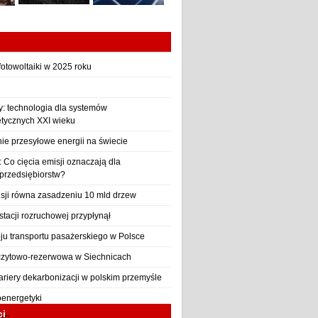
otowoltaiki w 2025 roku
y: technologia dla systemów
etycznych XXI wieku
nie przesyłowe energii na świecie
Co cięcia emisji oznaczają dla
 przedsiębiorstw?
sji równa zasadzeniu 10 mld drzew
stacji rozruchowej przypłynął
ju transportu pasażerskiego w Polsce
czytowo-rezerwowa w Siechnicach
ariery dekarbonizacji w polskim przemyśle
oenergetyki
ci