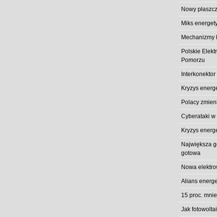
Nowy płaszcz
Miks energet
Mechanizmy k
Polskie Elek
Pomorzu
Interkonektor
Kryzys energ
Polacy zmieni
Cyberataki w
Kryzys energ
Największa gó
gotowa
Nowa elektro
Alians energe
15 proc. mni
Jak fotowolt