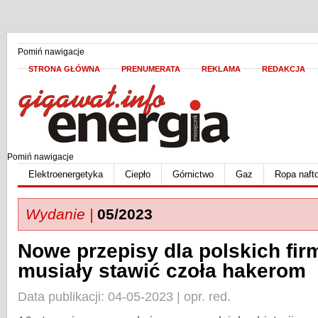
Pomiń nawigacje
STRONA GŁÓWNA
PRENUMERATA
REKLAMA
REDAKCJA
Pomiń nawigacje
Elektroenergetyka
Ciepło
Górnictwo
Gaz
Ropa naft
Wydanie |
05/2023
Nowe przepisy dla polskich fir
musiały stawić czoła hakerom
Data publikacji: 04-05-2023 | opr. red.