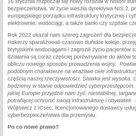
16 stycznia rozpoczął się nowy rozdział w historii euro
bezpieczeństwa. W życie weszła dyrektywa NIS 2, 
europejskiego porządku infrastruktury krytycznej i cyf
elektrownie, wodociągi, a także banki czy szpitale c
Rok 2022 ukazał nam szereg zagrożeń dla bezpiecz
Hakerzy sparaliżowali czasowo duńskie koleje, przeję
brytyjskimi wodociągami i zagrozili życiu pacjentów s
działania są coraz częściej porównywane do aktów te
obliczu nowego sposobu prowadzenia wojny. Powtarz
podobnym charakterze na wrażliwe cele infrastruktury
częścią naszej rzeczywistości. Stawka jest wysoka. 
będziemy w stanie odpowiedzieć cyberprzestępcom, 
jakiej Europie przyjdzie nam żyć: niestabilnej, targan
potrafiącej ochronić swoją infrastrukturę i obywateli 
Wójtowicz z ICsec, licencjonowanego dostawcy usłu
cyberbezpieczeństwa dla przemysłu.
Po co nowe prawo?