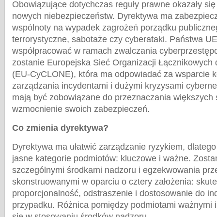
Obowiązujące dotychczas reguły prawne okazały się
nowych niebezpieczeństw. Dyrektywa ma zabezpiecz
wspólnoty na wypadek zagrożeń porządku publicznego
terrorystyczne, sabotaże czy cyberataki. Państwa UE
współpracować w ramach zwalczania cyberprzestęp
zostanie Europejska Sieć Organizacji Łącznikowych
(EU-CyCLONE), która ma odpowiadać za wsparcie k
zarządzania incydentami i dużymi kryzysami cybern
mają być zobowiązane do przeznaczania większych
wzmocnienie swoich zabezpieczeń.
Co zmienia dyrektywa?
Dyrektywa ma ułatwić zarządzanie ryzykiem, dlateg
jasne kategorie podmiotów: kluczowe i ważne. Zosta
szczególnymi środkami nadzoru i egzekwowania prz
skonstruowanymi w oparciu o cztery założenia: skut
proporcjonalność, odstraszenie i dostosowanie do i
przypadku. Różnica pomiędzy podmiotami ważnymi i
się w stosowaniu środków nadzoru.