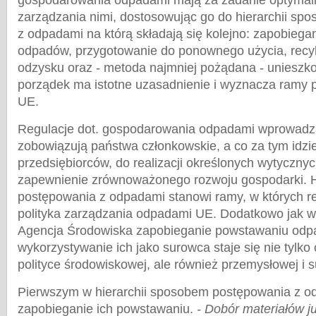
gospodarowania odpadami mają za zadanie optymal
zarządzania nimi, dostosowując go do hierarchii s
z odpadami na którą składają się kolejno: zapobieg
odpadów, przygotowanie do ponownego użycia, recyk
odzysku oraz - metoda najmniej pożądana - unieszkod
porządek ma istotne uzasadnienie i wyznacza ramy p
UE.
Regulacje dot. gospodarowania odpadami wprowadz
zobowiązują państwa członkowskie, a co za tym idzi
przedsiębiorców, do realizacji określonych wytycznyc
zapewnienie zrównoważonego rozwoju gospodarki. 
postępowania z odpadami stanowi ramy, w których re
polityka zarządzania odpadami UE. Dodatkowo jak 
Agencja Środowiska zapobieganie powstawaniu odp
wykorzystywanie ich jako surowca staje się nie tylko
polityce środowiskowej, ale również przemysłowej i 
Pierwszym w hierarchii sposobem postępowania z o
zapobieganie ich powstawaniu.
- Dobór materiałów ju