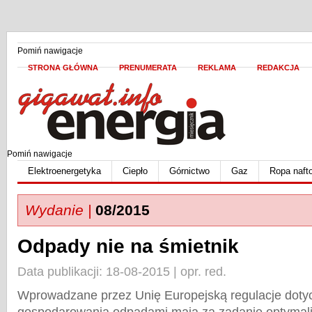
Pomiń nawigacje
STRONA GŁÓWNA
PRENUMERATA
REKLAMA
REDAKCJA
Pomiń nawigacje
Elektroenergetyka
Ciepło
Górnictwo
Gaz
Ropa naft
Wydanie |
08/2015
Odpady nie na śmietnik
Data publikacji: 18-08-2015 | opr. red.
Wprowadzane przez Unię Europejską regulacje doty