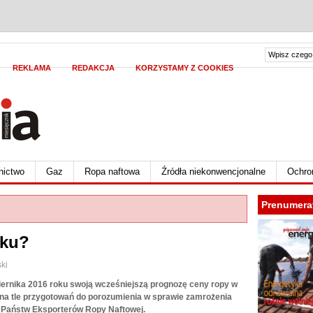
REKLAMA
REDAKCJA
KORZYSTAMY Z COOKIES
nictwo
Gaz
Ropa naftowa
Źródła niekonwencjonalne
Ochro
Prenumera
oku?
ki
iernika 2016 roku swoją wcześniejszą prognozę ceny ropy w
 na tle przygotowań do porozumienia w sprawie zamrożenia
i Państw Eksporterów Ropy Naftowej.