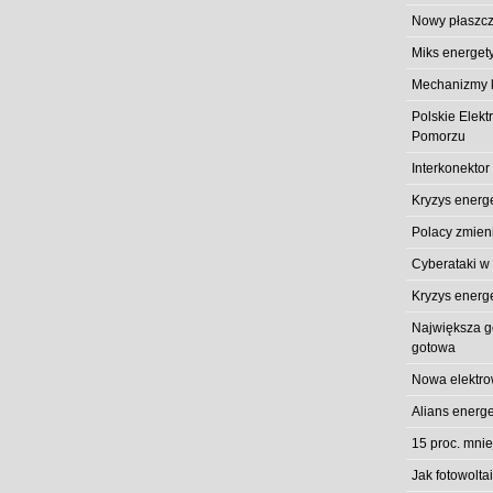
Nowy płaszcz
Miks energet
Mechanizmy k
Polskie Elek
Pomorzu
Interkonektor
Kryzys energ
Polacy zmieni
Cyberataki w
Kryzys energ
Największa gó
gotowa
Nowa elektro
Alians energe
15 proc. mni
Jak fotowolt