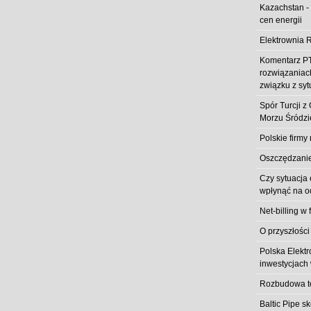
Kazachstan -
cen energii
Elektrownia R
Komentarz PT
rozwiązaniach
związku z syt
Spór Turcji 
Morzu Śródz
Polskie firmy
Oszczędzanie 
Czy sytuacja
wpłynąć na od
Net-billing w 
O przyszłości
Polska Elekt
inwestycjach 
Rozbudowa t
Baltic Pipe s