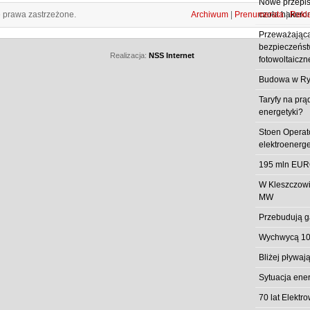
Nowe przepisy
e prawa zastrzeżone.
Archiwum
|
Prenumerata
|
Rekl
czoła hakero
Przeważająca
bezpieczeństw
Realizacja:
NSS Internet
fotowoltaiczn
Budowa w Ry
Taryfy na prą
energetyki?
Stoen Operat
elektroenerg
195 mln EUR
W Kleszczowi
MW
Przebudują g
Wychwycą 10
Bliżej pływa
Sytuacja ene
70 lat Elekt