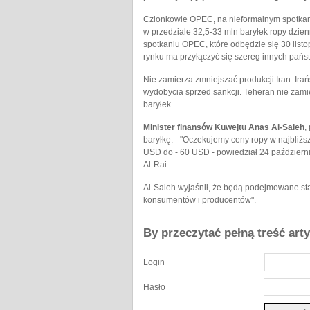
Członkowie OPEC, na nieformalnym spotkaniu
w przedziale 32,5-33 mln baryłek ropy dzien
spotkaniu OPEC, które odbędzie się 30 list
rynku ma przyłączyć się szereg innych pańs
Nie zamierza zmniejszać produkcji Iran. Ira
wydobycia sprzed sankcji. Teheran nie zami
baryłek.
Minister finansów Kuwejtu Anas Al-Saleh
,
baryłkę. - "Oczekujemy ceny ropy w najbliż
USD do - 60 USD - powiedział 24 październik
Al-Rai.
Al-Saleh wyjaśnił, że będą podejmowane sta
konsumentów i producentów".
By przeczytać pełną treść art
Login
Hasło