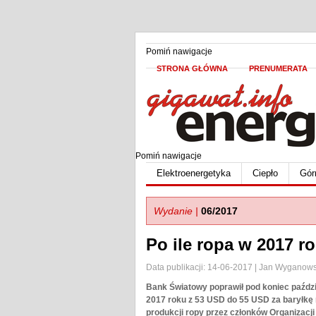
Pomiń nawigacje
STRONA GŁÓWNA
PRENUMERATA
Pomiń nawigacje
Elektroenergetyka
Ciepło
Gór
Wydanie |
06/2017
Po ile ropa w 2017 r
Data publikacji: 14-06-2017 | Jan Wyganows
Bank Światowy poprawił pod koniec paźdz
2017 roku z 53 USD do 55 USD za baryłkę
produkcji ropy przez członków Organizacj