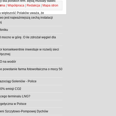
 dla polskich firm. Będą musiały stawić
ama
|
Współpraca
|
Redakcja
|
Mapa stron
m
 większość Polaków uważa, że
o jest najważniejszą cechą instalacji
ej
bniku
d mocno w górę. O ile zdrożał węgiel dla
or konsekwentnie inwestuje w rozwój sieci
etycznej
O na wodór
e powstanie farma fotowoltaiczna o mocy 50
azociąg Goleniów - Police
0% emisji CO2
jącego terminalu LNG?
rgetyczna w Polsce
rowni Szczytowo-Pompowej Dychów