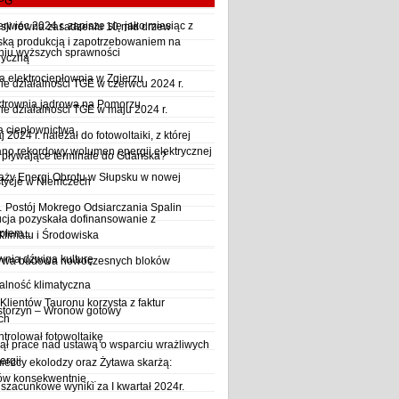
LPG
wiec 2024 r. zapisze się jako miesiąc z
sji równa zasadzeniu 10 mld drzew
ską produkcją i zapotrzebowaniem na
iu wyższych sprawności
ryczną
a elektrociepłownia w Zgierzu
 działalności TGE w czerwcu 2024 r.
ktrownia jądrowa na Pomorzu
 działalności TGE w maju 2024 r.
a ciepłownictwa
2024 r. należał do fotowoltaiki, z której
o rekordowy wolumen energii elektrycznej
y pływające terminale do Gdańska?
aży Energi Obrotu w Słupsku w nowej
stycje w Niemczech
Postój Mokrego Odsiarczania Spalin
cja pozyskała dofinansowanie z
płem...
Klimatu i Środowiska
wnia dźwiga kulturę
trwa budowa nowoczesnych bloków
alność klimatyczna
Klientów Tauronu korzysta z faktur
storzyn – Wronów gotowy
ch
rolował fotowoltaikę
ął prace nad ustawą o wsparciu wrażliwych
ergii
ieccy ekolodzy oraz Żytawa skarżą:
rów konsekwentnie…
szacunkowe wyniki za I kwartał 2024r.