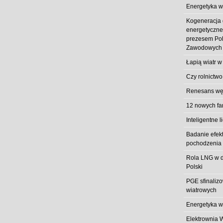
Energetyka w
Kogeneracja
energetyczn
prezesem Pol
Zawodowych
Łapią wiatr w
Czy rolnictwo
Renesans węg
12 nowych fa
Inteligentne l
Badanie efek
pochodzenia 
Rola LNG w d
Polski
PGE sfinaliz
wiatrowych
Energetyka w
Elektrownia 