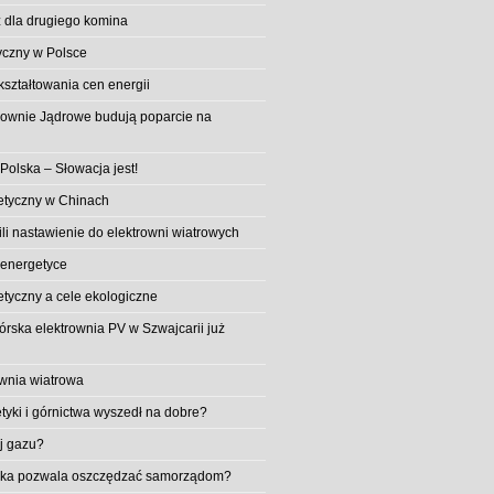
 dla drugiego komina
yczny w Polsce
ształtowania cen energii
trownie Jądrowe budują poparcie na
 Polska – Słowacja jest!
etyczny w Chinach
li nastawienie do elektrowni wiatrowych
 energetyce
etyczny a cele ekologiczne
rska elektrownia PV w Szwajcarii już
wnia wiatrowa
tyki i górnictwa wyszedł na dobre?
ej gazu?
aika pozwala oszczędzać samorządom?