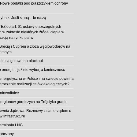
 Nowe podatki pod płaszczykiem ochrony
ybnik: Jeśli staną – to ruszą
EZ do art. 61 ustawy o szczególnych
 w zakresie niektórych źródeł ciepła w
uacją na rynku paliw
z Grecją i Cyprem o złoża węglowodorów na
iemnym
 nie są gotowe na blackout
energii – już nie wybór, a konieczność
 energetyczna w Polsce i na świecie powinna
roczenie realizacji celów ekologicznych?
fotowoltaice
 regionów górniczych na Trójstyku granic
rownia Jądrowa: Rozmowy z samorządem o
w infrastrukturę
erminalu LNG
kończony