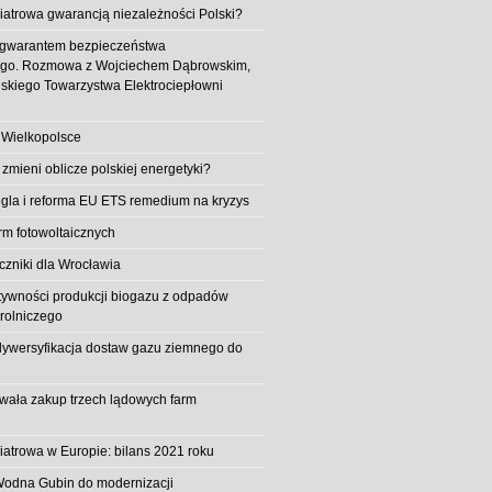
iatrowa gwarancją niezależności Polski?
 gwarantem bezpieczeństwa
ego. Rozmowa z Wojciechem Dąbrowskim,
skiego Towarzystwa Elektrociepłowni
 Wielkopolsce
 zmieni oblicze polskiej energetyki?
la i reforma EU ETS remedium na kryzys
rm fotowoltaicznych
iczniki dla Wrocławia
tywności produkcji biogazu z odpadów
rolniczego
ywersyfikacja dostaw gazu ziemnego do
owała zakup trzech lądowych farm
iatrowa w Europie: bilans 2021 roku
Wodna Gubin do modernizacji