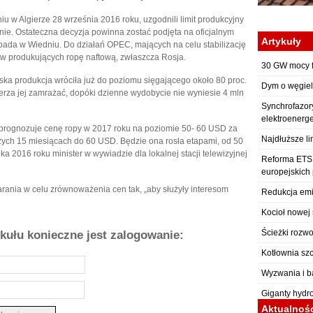
 w Algierze 28 września 2016 roku, uzgodnili limit produkcyjny
nie. Ostateczna decyzja powinna zostać podjęta na oficjalnym
Artykuły
opada w Wiedniu. Do działań OPEC, mających na celu stabilizację
tw produkujących ropę naftową, zwłaszcza Rosja.
30 GW mocy f
ńska produkcja wróciła już do poziomu sięgającego około 80 proc.
Dym o węgiel
erza jej zamrażać, dopóki dzienne wydobycie nie wyniesie 4 mln
Synchrofazor
elektroenerg
 prognozuje cenę ropy w 2017 roku na poziomie 50- 60 USD za
Najdłuższe li
szych 15 miesiącach do 60 USD. Będzie ona rosła etapami, od 50
a 2016 roku minister w wywiadzie dla lokalnej stacji telewizyjnej
Reforma ETS: 
europejskich
rania w celu zrównoważenia cen tak, „aby służyły interesom
Redukcja emi
Kocioł nowej 
Ścieżki rozwo
ykułu konieczne jest zalogowanie:
Kotłownia sz
Wyzwania i b
Giganty hydr
Aktualnoś