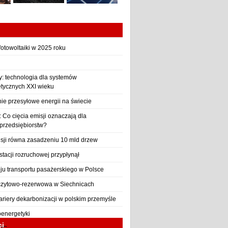
otowoltaiki w 2025 roku
y: technologia dla systemów
etycznych XXI wieku
nie przesyłowe energii na świecie
Co cięcia emisji oznaczają dla
 przedsiębiorstw?
sji równa zasadzeniu 10 mld drzew
stacji rozruchowej przypłynął
ju transportu pasażerskiego w Polsce
czytowo-rezerwowa w Siechnicach
ariery dekarbonizacji w polskim przemyśle
oenergetyki
ci