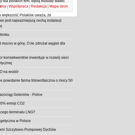
 dla polskich firm. Będą musiały stawić
ama
|
Współpraca
|
Redakcja
|
Mapa stron
m
 większość Polaków uważa, że
o jest najważniejszą cechą instalacji
ej
bniku
d mocno w górę. O ile zdrożał węgiel dla
or konsekwentnie inwestuje w rozwój sieci
etycznej
O na wodór
e powstanie farma fotowoltaiczna o mocy 50
azociąg Goleniów - Police
0% emisji CO2
jącego terminalu LNG?
rgetyczna w Polsce
rowni Szczytowo-Pompowej Dychów