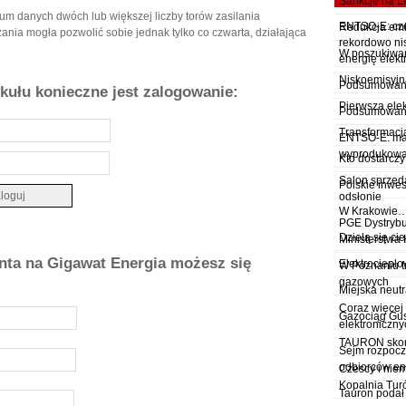
Sankcje na 
um danych dwóch lub większej liczby torów zasilania
ENTSO-E: czer
Redukcja emi
ania mogła pozwolić sobie jednak tylko co czwarta, działająca
rekordowo ni
W poszukiwan
energię elekt
Niskoemisyjn
Podsumowanie
ykułu konieczne jest zalogowanie:
Pierwsza ele
Podsumowanie
Transformacj
ENTSO-E: maj 
wyprodukowan
Kto dostarcz
Salon sprzed
Polskie inwe
odsłonie
W Krakowie… 
PGE Dystrybu
Dzielą się cie
Ministerstwa 
onta na Gigawat Energia możesz się
Elektrociepło
W Poznaniu 
gazowych
Miejska neutr
Coraz więcej 
Gazociąg Gu
elektroniczny
TAURON skont
Sejm rozpocz
odbiorców en
Czescy i niem
Kopalnia Tu
Tauron podał 