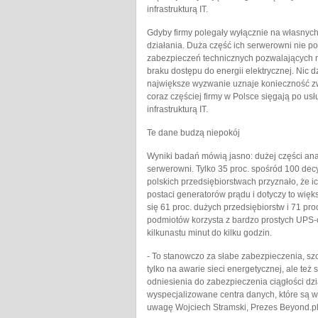
infrastrukturą IT.
Gdyby firmy polegały wyłącznie na własnych
działania. Duża część ich serwerowni nie p
zabezpieczeń technicznych pozwalających 
braku dostępu do energii elektrycznej. Nic 
największe wyzwanie uznaje konieczność zw
coraz częściej firmy w Polsce sięgają po u
infrastrukturą IT.
Te dane budzą niepokój
Wyniki badań mówią jasno: dużej części ana
serwerowni. Tylko 35 proc. spośród 100 de
polskich przedsiębiorstwach przyznało, że 
postaci generatorów prądu i dotyczy to wię
się 61 proc. dużych przedsiębiorstw i 71 proc
podmiotów korzysta z bardzo prostych UPS-ó
kilkunastu minut do kilku godzin.
- To stanowczo za słabe zabezpieczenia, szc
tylko na awarie sieci energetycznej, ale te
odniesienia do zabezpieczenia ciągłości dz
wyspecjalizowane centra danych, które są 
uwagę Wojciech Stramski, Prezes Beyond.pl