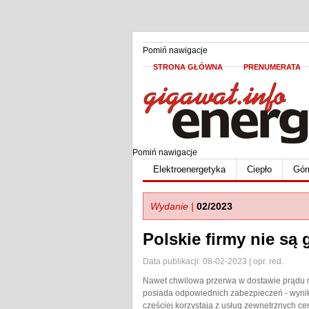
Pomiń nawigacje
STRONA GŁÓWNA
PRENUMERATA
Pomiń nawigacje
Elektroenergetyka
Ciepło
Gór
Wydanie |
02/2023
Polskie firmy nie są
Data publikacji: 08-02-2023 | opr. red.
Nawet chwilowa przerwa w dostawie prądu m
posiada odpowiednich zabezpieczeń - wynik
częściej korzystają z usług zewnętrznych 