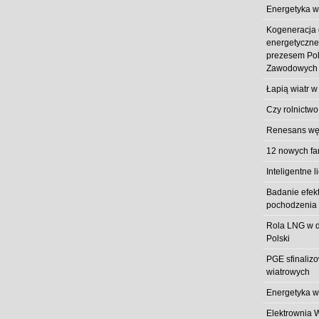
Energetyka w
Kogeneracja
energetyczn
prezesem Pol
Zawodowych
Łapią wiatr w
Czy rolnictwo
Renesans węg
12 nowych fa
Inteligentne l
Badanie efek
pochodzenia 
Rola LNG w d
Polski
PGE sfinaliz
wiatrowych
Energetyka w
Elektrownia 