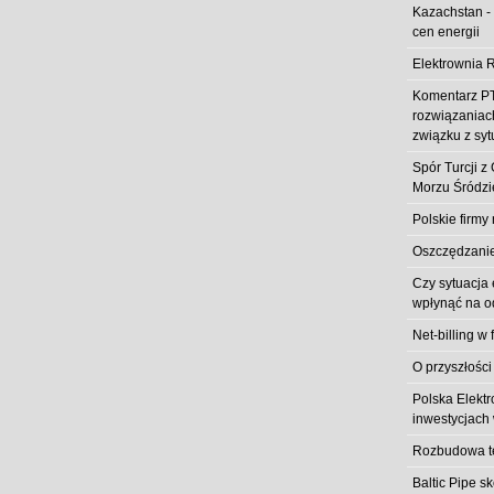
Kazachstan -
cen energii
Elektrownia R
Komentarz PT
rozwiązaniach
związku z syt
Spór Turcji 
Morzu Śródz
Polskie firmy
Oszczędzanie 
Czy sytuacja
wpłynąć na od
Net-billing w 
O przyszłości
Polska Elekt
inwestycjach 
Rozbudowa t
Baltic Pipe s