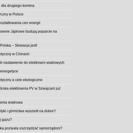
 dla drugiego komina
yczny w Polsce
ształtowania cen energii
trownie Jądrowe budują poparcie na
 Polska – Słowacja jest!
etyczny w Chinach
li nastawienie do elektrowni wiatrowych
 energetyce
etyczny a cele ekologiczne
rska elektrownia PV w Szwajcarii już
wnia wiatrowa
tyki i górnictwa wyszedł na dobre?
ej gazu?
aika pozwala oszczędzać samorządom?