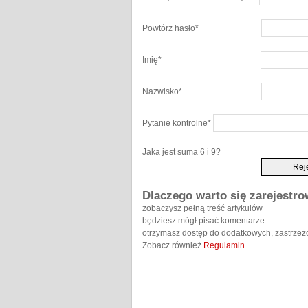
Powtórz hasło
*
Imię
*
Nazwisko
*
Pytanie kontrolne
*
Jaka jest suma 6 i 9?
Dlaczego warto się zarejestr
zobaczysz pełną treść artykułów
będziesz mógł pisać komentarze
otrzymasz dostęp do dodatkowych, zastrzeż
Zobacz również
Regulamin
.