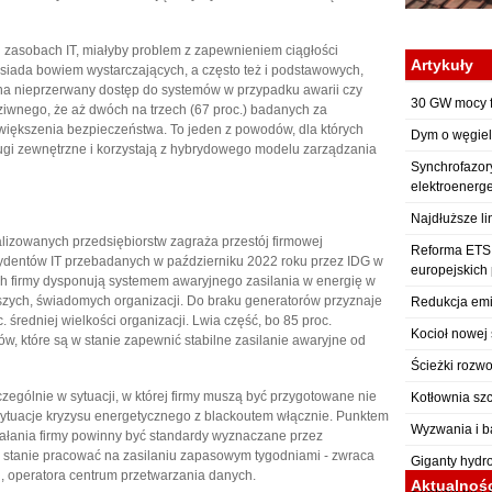
 zasobach IT, miałyby problem z zapewnieniem ciągłości
Artykuły
osiada bowiem wystarczających, a często też i podstawowych,
na nieprzerwany dostęp do systemów w przypadku awarii czy
30 GW mocy f
dziwnego, że aż dwóch na trzech (67 proc.) badanych za
iększenia bezpieczeństwa. To jeden z powodów, dla których
Dym o węgiel
sługi zewnętrzne i korzystają z hybrydowego modelu zarządzania
Synchrofazor
elektroenerg
Najdłuższe li
lizowanych przedsiębiorstw zagraża przestój firmowej
Reforma ETS: 
cydentów IT przebadanych w październiku 2022 roku przez IDG w
europejskich
ich firmy dysponują systemem awaryjnego zasilania w energię w
kszych, świadomych organizacji. Do braku generatorów przyznaje
Redukcja emi
. średniej wielkości organizacji. Lwia część, bo 85 proc.
Kocioł nowej 
w, które są w stanie zapewnić stabilne zasilanie awaryjne od
Ścieżki rozwo
zególnie w sytuacji, w której firmy muszą być przygotowane nie
Kotłownia sz
ż sytuacje kryzysu energetycznego z blackoutem włącznie. Punktem
Wyzwania i b
iałania firmy powinny być standardy wyznaczane przez
w stanie pracować na zasilaniu zapasowym tygodniami - zwraca
Giganty hydr
, operatora centrum przetwarzania danych.
Aktualnoś