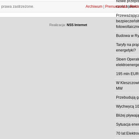
Nowe przepisy
e prawa zastrzeżone.
Archiwum
|
Prenumerata
|
Rekl
czoła hakero
Przeważająca
bezpieczeństw
Realizacja:
NSS Internet
fotowoltaiczn
Budowa w Ry
Taryfy na prą
energetyki?
Stoen Operat
elektroenerg
195 mln EUR
W Kleszczowi
MW
Przebudują g
Wychwycą 10
Bliżej pływa
Sytuacja ene
70 lat Elekt