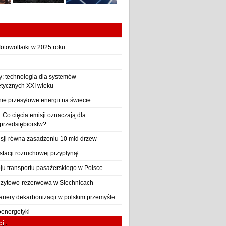
otowoltaiki w 2025 roku
y: technologia dla systemów
etycznych XXI wieku
nie przesyłowe energii na świecie
Co cięcia emisji oznaczają dla
 przedsiębiorstw?
sji równa zasadzeniu 10 mld drzew
stacji rozruchowej przypłynął
ju transportu pasażerskiego w Polsce
czytowo-rezerwowa w Siechnicach
ariery dekarbonizacji w polskim przemyśle
oenergetyki
ci