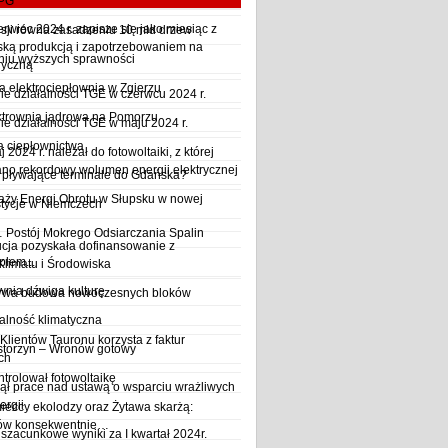
LPG
wiec 2024 r. zapisze się jako miesiąc z
sji równa zasadzeniu 10 mld drzew
ską produkcją i zapotrzebowaniem na
iu wyższych sprawności
ryczną
a elektrociepłownia w Zgierzu
 działalności TGE w czerwcu 2024 r.
ktrownia jądrowa na Pomorzu
 działalności TGE w maju 2024 r.
a ciepłownictwa
2024 r. należał do fotowoltaiki, z której
o rekordowy wolumen energii elektrycznej
y pływające terminale do Gdańska?
aży Energi Obrotu w Słupsku w nowej
stycje w Niemczech
Postój Mokrego Odsiarczania Spalin
cja pozyskała dofinansowanie z
płem...
Klimatu i Środowiska
wnia dźwiga kulturę
trwa budowa nowoczesnych bloków
alność klimatyczna
Klientów Tauronu korzysta z faktur
storzyn – Wronów gotowy
ch
rolował fotowoltaikę
ął prace nad ustawą o wsparciu wrażliwych
ergii
ieccy ekolodzy oraz Żytawa skarżą:
rów konsekwentnie…
szacunkowe wyniki za I kwartał 2024r.