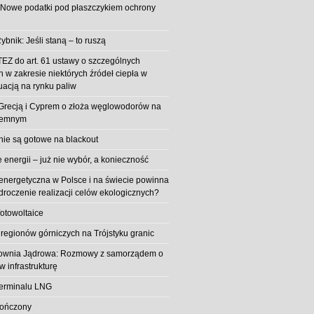
 Nowe podatki pod płaszczykiem ochrony
ybnik: Jeśli staną – to ruszą
EZ do art. 61 ustawy o szczególnych
 w zakresie niektórych źródeł ciepła w
uacją na rynku paliw
z Grecją i Cyprem o złoża węglowodorów na
iemnym
 nie są gotowe na blackout
energii – już nie wybór, a konieczność
 energetyczna w Polsce i na świecie powinna
roczenie realizacji celów ekologicznych?
fotowoltaice
 regionów górniczych na Trójstyku granic
rownia Jądrowa: Rozmowy z samorządem o
w infrastrukturę
erminalu LNG
kończony