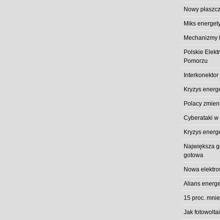
Nowy płaszcz
Miks energet
Mechanizmy k
Polskie Elek
Pomorzu
Interkonektor
Kryzys energ
Polacy zmieni
Cyberataki w
Kryzys energ
Największa gó
gotowa
Nowa elektro
Alians energe
15 proc. mni
Jak fotowolt