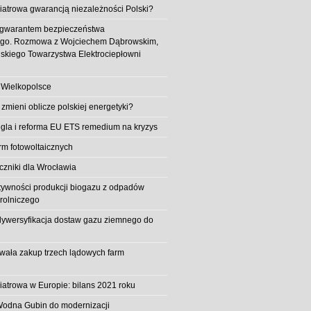
iatrowa gwarancją niezależności Polski?
 gwarantem bezpieczeństwa
ego. Rozmowa z Wojciechem Dąbrowskim,
skiego Towarzystwa Elektrociepłowni
 Wielkopolsce
 zmieni oblicze polskiej energetyki?
la i reforma EU ETS remedium na kryzys
rm fotowoltaicznych
iczniki dla Wrocławia
tywności produkcji biogazu z odpadów
rolniczego
ywersyfikacja dostaw gazu ziemnego do
owała zakup trzech lądowych farm
iatrowa w Europie: bilans 2021 roku
Wodna Gubin do modernizacji