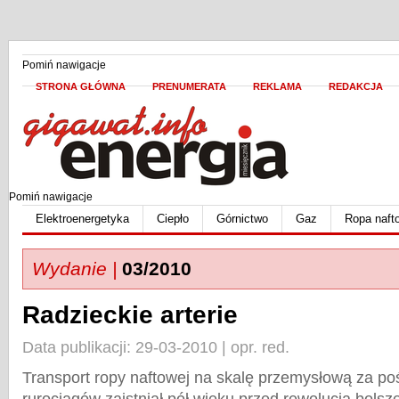
Pomiń nawigacje
STRONA GŁÓWNA
PRENUMERATA
REKLAMA
REDAKCJA
Pomiń nawigacje
Elektroenergetyka
Ciepło
Górnictwo
Gaz
Ropa naft
Wydanie |
03/2010
Radzieckie arterie
Data publikacji: 29-03-2010 | opr. red.
Transport ropy naftowej na skalę przemysłową za p