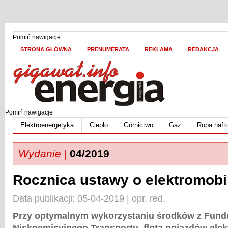
Pomiń nawigacje
STRONA GŁÓWNA
PRENUMERATA
REKLAMA
REDAKCJA
Pomiń nawigacje
Elektroenergetyka
Ciepło
Górnictwo
Gaz
Ropa naft
Wydanie |
04/2019
Rocznica ustawy o elektromobi
Data publikacji: 05-04-2019 | opr. red.
Przy optymalnym wykorzystaniu środków z Fund