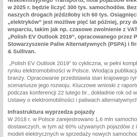
Niskoemisyjnego Transportu, flota pojazdów ele
w 2025 r. będzie liczyć 300 tys. samochodów. Bez
naszych drogach jeździłoby ich 60 tys. Osiągnię
„elektryków” jest możliwe pięć lat później, przy
wsparciu, takim jak np. czasowe zwolnienie z VAT
„Polish EV Outlook 2019”, opracowanego przez P
Stowarzyszenie Paliw Alternatywnych (PSPA) i fi
& Sullivan.
„Polish EV Outlook 2019” to cykliczna, w pełni komp
rynku elektromobilności w Polsce. Wiodąca publikacja
branży. Opracowanie przedstawia stan krajowego rynk
scenariusze jego rozwoju. Kluczowe wnioski z rapor
podczas konferencji 22 lutego br., dokładnie rok od w
Ustawy o elektromobilności i paliwach alternatywnyc
Infrastruktura wyprzedza pojazdy
W 2018 r. w Polsce zarejestrowano 1,6 mln samoch
dostawczych, w tym aż 60% używanych pojazdów z i
modeli elektrycznych w sprzedaży nowych samochod